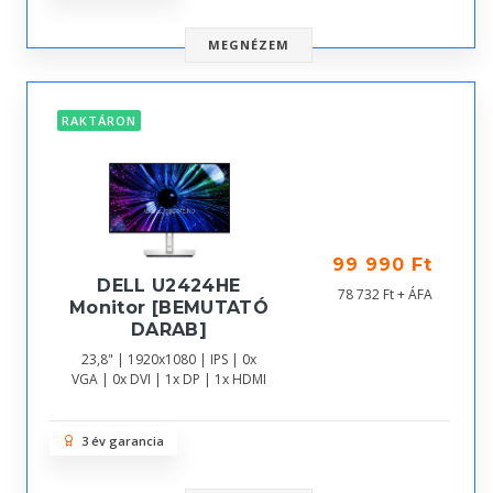
MEGNÉZEM
RAKTÁRON
99 990 Ft
DELL U2424HE
78 732 Ft + ÁFA
Monitor [BEMUTATÓ
DARAB]
23,8" | 1920x1080 | IPS | 0x
VGA | 0x DVI | 1x DP | 1x HDMI
3 év garancia