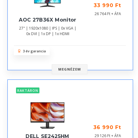
33 990 Ft
26 764 Ft + ÁFA
AOC 27B36X Monitor
27" | 1920x1080 | IPS | 0x VGA |
0x DVI | 1x DP | 1x HDMI
3 év garancia
MEGNÉZEM
RAKTÁRON
36 990 Ft
29 126 Ft + ÁFA
DELL SE2425HM