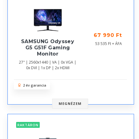
67 990 Ft
SAMSUNG Odyssey
53 535 Ft + ÁFA
G5 G51F Gaming
Monitor
27" | 2560x1440 | VA | 0x VGA |
0x DVI | 1x DP | 2x HDMI
2 év garancia
MEGNÉZEM
RAKTÁRON