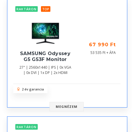
RAKTÁRON
TOP
67 990 Ft
53 535 Ft + ÁFA
SAMSUNG Odyssey
G5 G53F Monitor
27" | 2560x1440 | IPS | 0x VGA
| 0x DVI | 1x DP | 2x HDMI
2 év garancia
MEGNÉZEM
RAKTÁRON