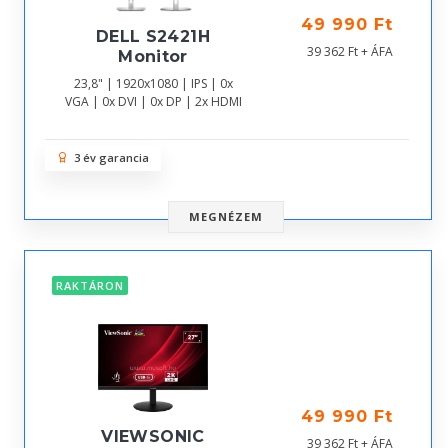
49 990 Ft
DELL S2421H
39 362 Ft + ÁFA
Monitor
23,8" | 1920x1080 | IPS | 0x
VGA | 0x DVI | 0x DP | 2x HDMI
3 év garancia
MEGNÉZEM
RAKTÁRON
49 990 Ft
VIEWSONIC
39 362 Ft + ÁFA