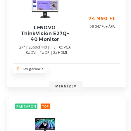
74 990 Ft
59 047 Ft + ÁFA
LENOVO
ThinkVision E27Q-
40 Monitor
27" | 2560x1440 | IPS | 0x VGA
| 0x DVI | 1x DP | 2x HDMI
3 év garancia
MEGNÉZEM
RAKTÁRON
TOP