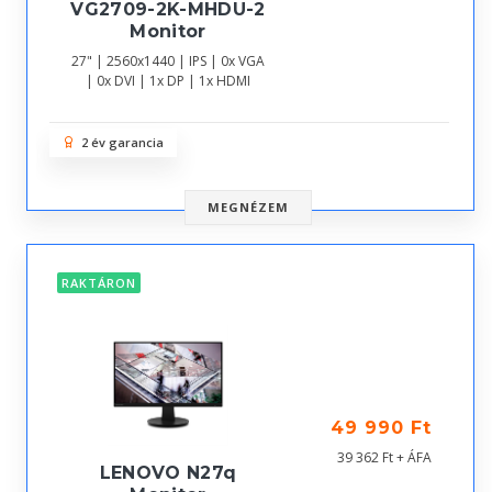
VG2709-2K-MHDU-2
Monitor
27" | 2560x1440 | IPS | 0x VGA
| 0x DVI | 1x DP | 1x HDMI
2 év garancia
MEGNÉZEM
RAKTÁRON
49 990 Ft
39 362 Ft + ÁFA
LENOVO N27q