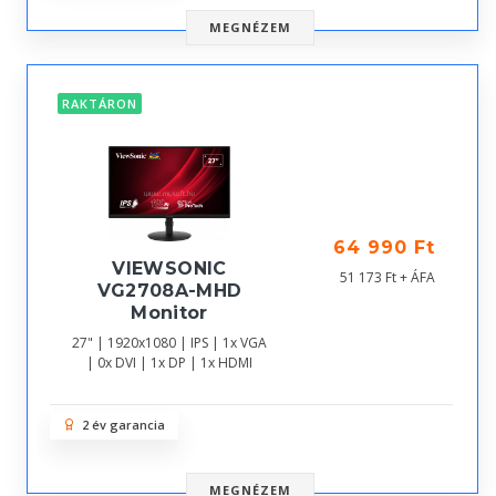
MEGNÉZEM
RAKTÁRON
64 990 Ft
VIEWSONIC
51 173 Ft + ÁFA
VG2708A-MHD
Monitor
27" | 1920x1080 | IPS | 1x VGA
| 0x DVI | 1x DP | 1x HDMI
2 év garancia
MEGNÉZEM