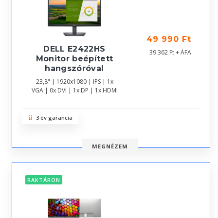
49 990 Ft
DELL E2422HS
39 362 Ft + ÁFA
Monitor beépített
hangszóróval
23,8" | 1920x1080 | IPS | 1x
VGA | 0x DVI | 1x DP | 1x HDMI
3 év garancia
MEGNÉZEM
RAKTÁRON