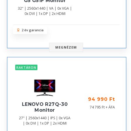
G5 G51F Monitor
32" | 2560x1440 | VA | 0x VGA |
0x DVI | 1x DP | 2x HDMI
2 év garancia
MEGNÉZEM
RAKTÁRON
94 990 Ft
LENOVO R27Q-30
74 795 Ft + ÁFA
Monitor
27" | 2560x1440 | IPS | 0x VGA
| 0x DVI | 1x DP | 2x HDMI