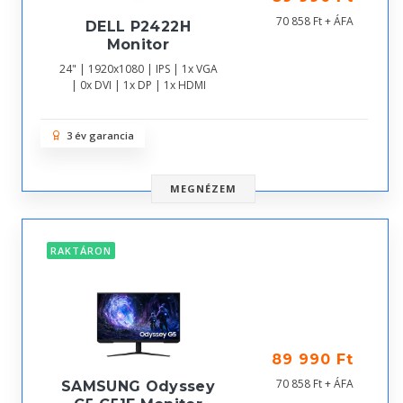
70 858 Ft + ÁFA
DELL P2422H
Monitor
24" | 1920x1080 | IPS | 1x VGA
| 0x DVI | 1x DP | 1x HDMI
3 év garancia
MEGNÉZEM
RAKTÁRON
89 990 Ft
70 858 Ft + ÁFA
SAMSUNG Odyssey