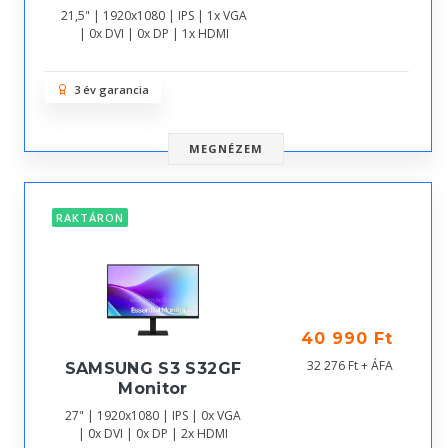
21,5" | 1920x1080 | IPS | 1x VGA
| 0x DVI | 0x DP | 1x HDMI
3 év garancia
MEGNÉZEM
RAKTÁRON
40 990 Ft
32 276 Ft + ÁFA
SAMSUNG S3 S32GF
Monitor
27" | 1920x1080 | IPS | 0x VGA
| 0x DVI | 0x DP | 2x HDMI