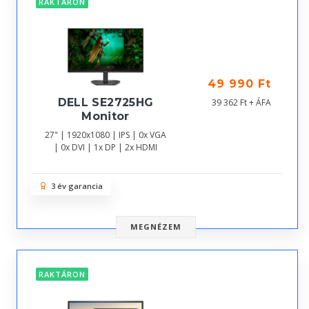
RAKTÁRON
49 990 Ft
DELL SE2725HG
39 362 Ft + ÁFA
Monitor
27" | 1920x1080 | IPS | 0x VGA
| 0x DVI | 1x DP | 2x HDMI
3 év garancia
MEGNÉZEM
RAKTÁRON