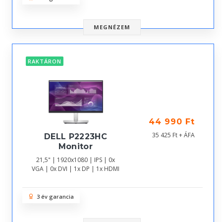
MEGNÉZEM
RAKTÁRON
44 990 Ft
35 425 Ft + ÁFA
DELL P2223HC
Monitor
21,5" | 1920x1080 | IPS | 0x
VGA | 0x DVI | 1x DP | 1x HDMI
3 év garancia