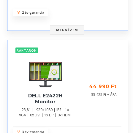
2 év garancia
MEGNÉZEM
RAKTÁRON
44 990 Ft
35 425 Ft + ÁFA
DELL E2422H
Monitor
23,8" | 1920x1080 | IPS | 1x
VGA | 0x DVI | 1x DP | 0x HDMI
3 év garancia