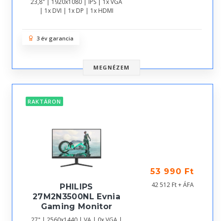
23,8" | 1920x1080 | IPS | 1x VGA
| 1x DVI | 1x DP | 1x HDMI
3 év garancia
MEGNÉZEM
RAKTÁRON
53 990 Ft
42 512 Ft + ÁFA
PHILIPS
27M2N3500NL Evnia
Gaming Monitor
27" | 2560x1440 | VA | 0x VGA |