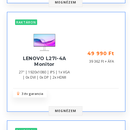
MEGNÉZEM
RAKTÁRON
49 990 Ft
LENOVO L27I-4A
39 362 Ft + ÁFA
Monitor
27" | 1920x1080 | IPS | 1x VGA
| 0x DVI | 0x DP | 2x HDMI
3 év garancia
MEGNÉZEM