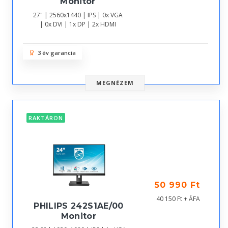
Monitor
27" | 2560x1440 | IPS | 0x VGA
| 0x DVI | 1x DP | 2x HDMI
3 év garancia
MEGNÉZEM
RAKTÁRON
50 990 Ft
40 150 Ft + ÁFA
PHILIPS 242S1AE/00
Monitor