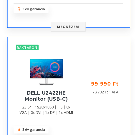
3 év garancia
MEGNÉZEM
RAKTÁRON
99 990 Ft
78 732 Ft + ÁFA
DELL U2422HE
Monitor (USB-C)
23,8" | 1920x1080 | IPS | 0x
VGA | 0x DVI | 1x DP | 1x HDMI
3 év garancia