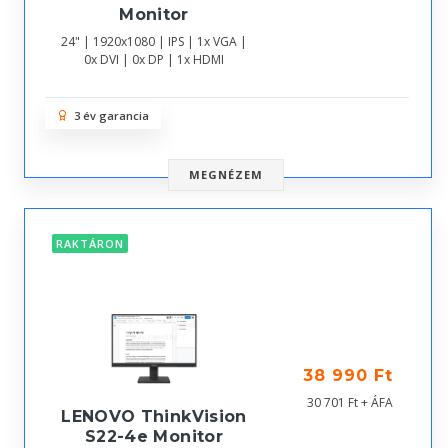
Monitor
24" | 1920x1080 | IPS | 1x VGA |
0x DVI | 0x DP | 1x HDMI
3 év garancia
MEGNÉZEM
RAKTÁRON
38 990 Ft
30 701 Ft + ÁFA
LENOVO ThinkVision
S22-4e Monitor