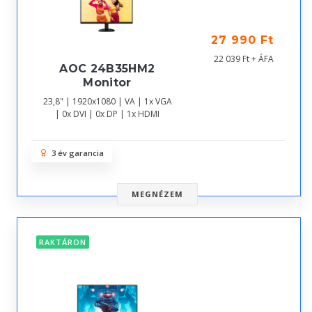
27 990 Ft
22 039 Ft + ÁFA
AOC 24B35HM2
Monitor
23,8" | 1920x1080 | VA | 1x VGA
| 0x DVI | 0x DP | 1x HDMI
3 év garancia
MEGNÉZEM
RAKTÁRON