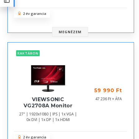
2 év garancia
MEGNÉZEM
RAKTÁRON
59 990 Ft
47 236 Ft + ÁFA
VIEWSONIC
VG2708A Monitor
27" | 1920x1080 | IPS | 1x VGA |
0x DVI | 1x DP | 1x HDMI
2 év garancia