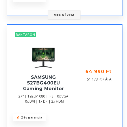
MEGNÉZEM
RAKTÁRON
64 990 Ft
SAMSUNG
51 173 Ft + ÁFA
S27BG400EU
Gaming Monitor
27" | 1920x1080 | IPS | 0x VGA
| 0x DVI | 1x DP | 2x HDMI
2 év garancia