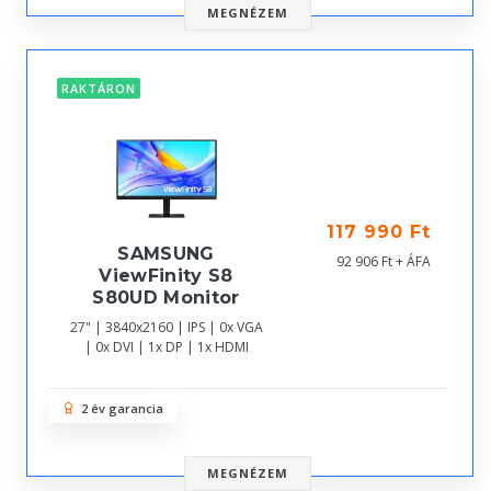
MEGNÉZEM
RAKTÁRON
117 990 Ft
SAMSUNG
92 906 Ft + ÁFA
ViewFinity S8
S80UD Monitor
27" | 3840x2160 | IPS | 0x VGA
| 0x DVI | 1x DP | 1x HDMI
2 év garancia
MEGNÉZEM