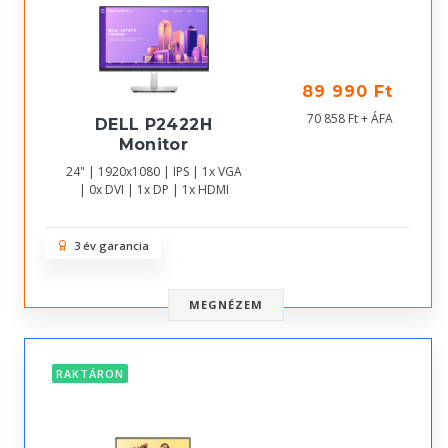
89 990 Ft
70 858 Ft + ÁFA
DELL P2422H
Monitor
24" | 1920x1080 | IPS | 1x VGA
| 0x DVI | 1x DP | 1x HDMI
3 év garancia
MEGNÉZEM
RAKTÁRON