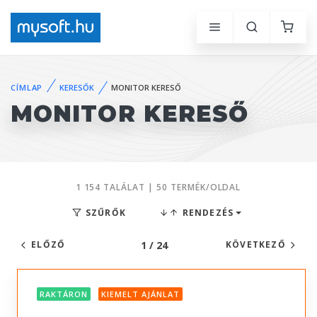
CÍMLAP
KERESŐK
MONITOR KERESŐ
MONITOR KERESŐ
1 154 TALÁLAT | 50 TERMÉK/OLDAL
SZŰRŐK
RENDEZÉS
1 / 24
ELŐZŐ
KÖVETKEZŐ
RAKTÁRON
KIEMELT AJÁNLAT