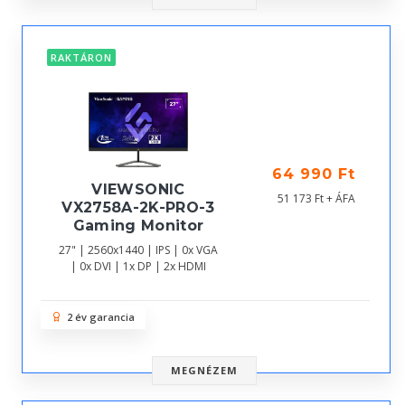
RAKTÁRON
64 990 Ft
VIEWSONIC
51 173 Ft + ÁFA
VX2758A-2K-PRO-3
Gaming Monitor
27" | 2560x1440 | IPS | 0x VGA
| 0x DVI | 1x DP | 2x HDMI
2 év garancia
MEGNÉZEM