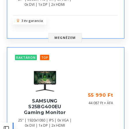
0x DVI | 1x DP | 2x HDMI
3 év garancia
MEGNÉZEM
RAKTÁRON
TOP
55 990 Ft
SAMSUNG
44 087 Ft + ÁFA
S25BG400EU
Gaming Monitor
25" | 1920x1080 | IPS | 0x VGA |
0x DVI | 1x DP | 2x HDMI