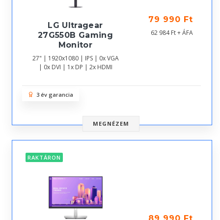
79 990 Ft
LG Ultragear
62 984 Ft + ÁFA
27G550B Gaming
Monitor
27" | 1920x1080 | IPS | 0x VGA
| 0x DVI | 1x DP | 2x HDMI
3 év garancia
MEGNÉZEM
RAKTÁRON
89 990 Ft