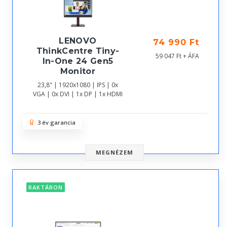
LENOVO
74 990 Ft
ThinkCentre Tiny-
59 047 Ft + ÁFA
In-One 24 Gen5
Monitor
23,8" | 1920x1080 | IPS | 0x
VGA | 0x DVI | 1x DP | 1x HDMI
3 év garancia
MEGNÉZEM
RAKTÁRON