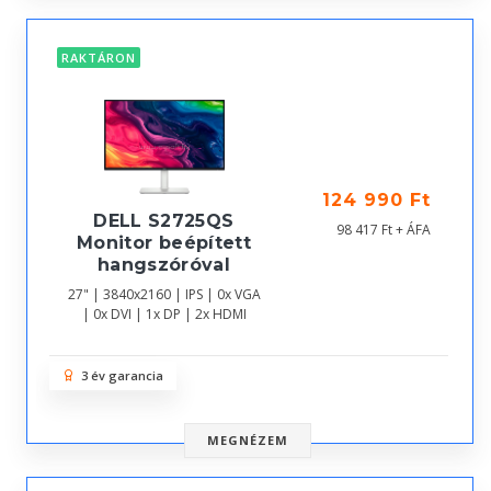
RAKTÁRON
124 990 Ft
DELL S2725QS
98 417 Ft + ÁFA
Monitor beépített
hangszóróval
27" | 3840x2160 | IPS | 0x VGA
| 0x DVI | 1x DP | 2x HDMI
3 év garancia
MEGNÉZEM