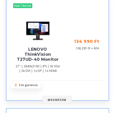
RAKTÁRON
134 990 Ft
106 291 Ft + ÁFA
LENOVO
ThinkVision
T27UD-40 Monitor
27" | 3840x2160 | IPS | 0x VGA
| 0x DVI | 1x DP | 1x HDMI
3 év garancia
MEGNÉZEM