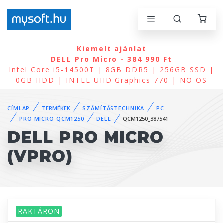
Kiemelt ajánlat
DELL Pro Micro - 384 990 Ft
Intel Core i5-14500T | 8GB DDR5 | 256GB SSD |
0GB HDD | INTEL UHD Graphics 770 | NO OS
CÍMLAP
TERMÉKEK
SZÁMÍTÁSTECHNIKA
PC
PRO MICRO QCM1250
DELL
QCM1250_387541
DELL PRO MICRO
(VPRO)
RAKTÁRON