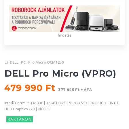
hirdetés
DELL,
PC,
Pro Micro QCM1250
DELL Pro Micro (VPRO)
479 990 Ft
377 945 Ft + ÁFA
Intel® Core™ i5-14500T | 16GB DDR5 | 512GB SSD | 0GB HDD | INTEL
UHD Graphics 770 | NO OS
RAKTÁRON