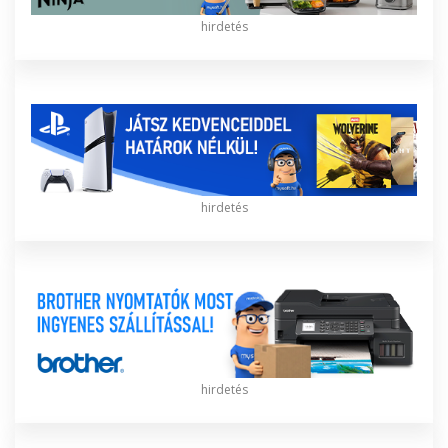
hirdetés
hirdetés
hirdetés