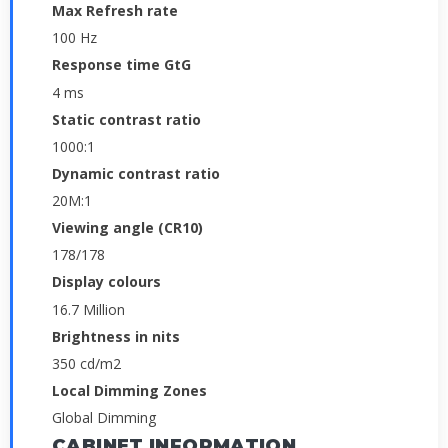
Max Refresh rate
100 Hz
Response time GtG
4 ms
Static contrast ratio
1000:1
Dynamic contrast ratio
20M:1
Viewing angle (CR10)
178/178
Display colours
16.7 Million
Brightness in nits
350 cd/m2
Local Dimming Zones
Global Dimming
CABINET INFORMATION