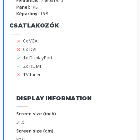
Felbontás:
2560x1440
Panel:
IPS
Képarány:
16:9
CSATLAKOZÓK
0x VGA
0x DVI
1x DisplayPort
2x HDMI
TV-tuner
DISPLAY INFORMATION
Screen size (inch)
31.5
Screen size (cm)
80.0