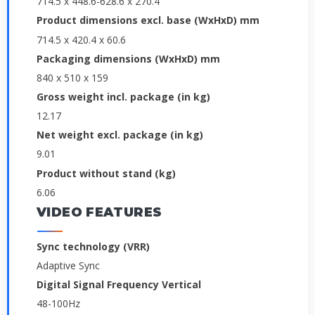
714.5 x 448.6-628.6 x 270.4
Product dimensions excl. base (WxHxD) mm
714.5 x 420.4 x 60.6
Packaging dimensions (WxHxD) mm
840 x 510 x 159
Gross weight incl. package (in kg)
12.17
Net weight excl. package (in kg)
9.01
Product without stand (kg)
6.06
VIDEO FEATURES
Sync technology (VRR)
Adaptive Sync
Digital Signal Frequency Vertical
48-100Hz