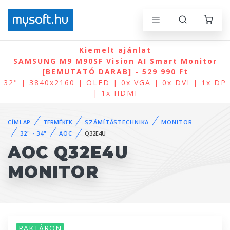
Kiemelt ajánlat
SAMSUNG M9 M90SF Vision AI Smart Monitor
[BEMUTATÓ DARAB] - 529 990 Ft
32" | 3840x2160 | OLED | 0x VGA | 0x DVI | 1x DP
| 1x HDMI
CÍMLAP
TERMÉKEK
SZÁMÍTÁSTECHNIKA
MONITOR
32" - 34"
AOC
Q32E4U
AOC Q32E4U
MONITOR
RAKTÁRON