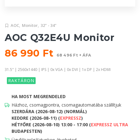
AOC,
Monitor,
32" - 34"
AOC Q32E4U Monitor
86 990 Ft
68 496 Ft + ÁFA
31.5" | 2560x1440 | IPS | 0x VGA | 0x DVI | 1x DP | 2x HDMI
RAKTÁRON
HA MOST MEGRENDELED
Házhoz, csomagpontra, csomagautomatába szállítjuk
SZERDÁRA (2026-08-12) (NORMÁL)
KEDDRE (2026-08-11) (
EXPRESSZ
)
HÉTFŐRE (2026-08-10) 13:00 - 17:00 (
EXPRESSZ ULTRA
BUDAPESTEN)
Ügyfélszolgálatunkon átveheted