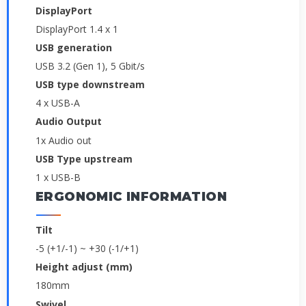
DisplayPort
DisplayPort 1.4 x 1
USB generation
USB 3.2 (Gen 1), 5 Gbit/s
USB type downstream
4 x USB-A
Audio Output
1x Audio out
USB Type upstream
1 x USB-B
ERGONOMIC INFORMATION
Tilt
-5 (+1/-1) ~ +30 (-1/+1)
Height adjust (mm)
180mm
Swivel