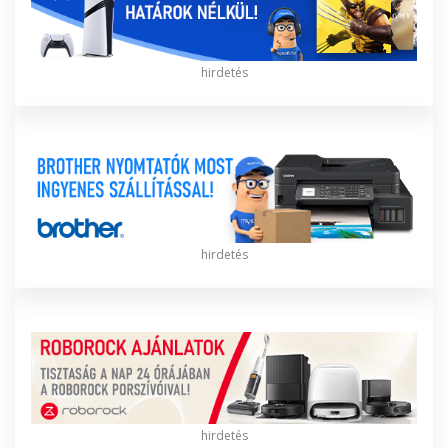
hirdetés
hirdetés
hirdetés