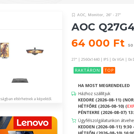
AOC,
Monitor,
26" - 27"
AOC Q27G4
64 000 Ft
50
27" | 2560x1440 | IPS | 0x VGA | 0x 
RAKTÁRON
TOP
HA MOST MEGRENDELED
Házhoz szállítjuk
lóságban eltérhetnek a képektől.
KEDDRE (2026-08-11) (NO
HÉTFŐRE (2026-08-10) (
EX
PÉNTEKRE (2026-08-07) 13:0
Ügyfélszolgálatunkon átveh
KEDDEN (2026-08-11) 9:30 
HÉTFŐN (2026-08-10) 16:00 