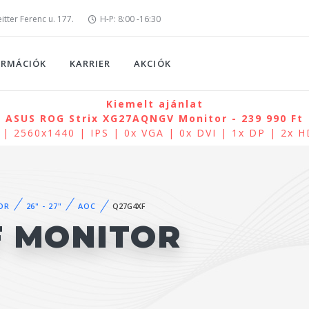
tter Ferenc u. 177.
H-P: 8:00 -16:30
ORMÁCIÓK
KARRIER
AKCIÓK
Kiemelt ajánlat
ASUS ROG Strix XG27AQNGV Monitor - 239 990 Ft
 | 2560x1440 | IPS | 0x VGA | 0x DVI | 1x DP | 2x 
OR
26" - 27"
AOC
Q27G4XF
F MONITOR