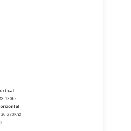
ertical
 48-180hz
Horizontal
: 30-280Khz
)