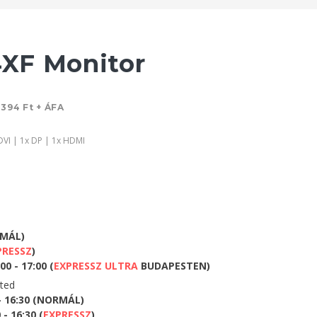
XF Monitor
 394 Ft + ÁFA
DVI | 1x DP | 1x HDMI
RMÁL)
PRESSZ
)
0 - 17:00 (
EXPRESSZ ULTRA
BUDAPESTEN)
eted
- 16:30 (NORMÁL)
- 16:30 (
EXPRESSZ
)