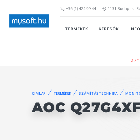
+36 (1) 424 99 44
1131 Budapest, Rei
TERMÉKEK
KERESŐK
INF
27"
CÍMLAP
TERMÉKEK
SZÁMÍTÁSTECHNIKA
MONIT
AOC Q27G4X