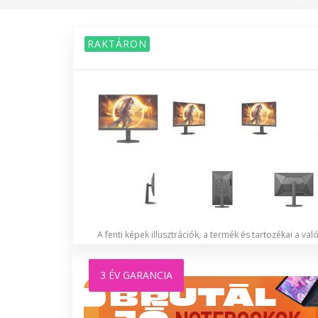
RAKTÁRON
A fenti képek illusztrációk, a termék és tartozékai a va
3 ÉV GARANCIA