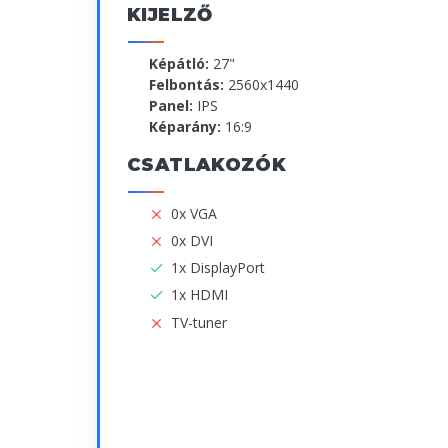
KIJELZŐ
Képátló:
27"
Felbontás:
2560x1440
Panel:
IPS
Képarány:
16:9
CSATLAKOZÓK
0x VGA
0x DVI
1x DisplayPort
1x HDMI
TV-tuner