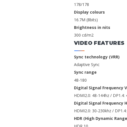
178/178
Display colours
16.7M (8bits)
Brightness in nits
300 cd/m2
VIDEO FEATURES
Sync technology (VRR)
Adaptive Sync
Sync range
48-180
Digital Signal Frequency V
HDMI2.0: 48-144hz / DP1.4:
Digital Signal Frequency 
HDMI2.0: 30-230khz / DP1.4
HDR (High Dynamic Range
HDR 10