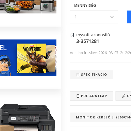
MENNYISÉG
mysoft azonosító
3-3571281
Adatlap frissítve: 2026. 08. 07. 2:12:2
SPECIFIKÁCIÓ
PDF ADATLAP
GY
MONITOR KERESŐ | 2560X14