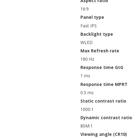
Aspect ratio
16:9
Panel type
Fast IPS
Backlight type
WLED
Max Refresh rate
180 Hz
Response time GtG
1 ms
Response time MPRT
0.5 ms
Static contrast ratio
1000:1
Dynamic contrast ratio
80M:1
Viewing angle (CR10)