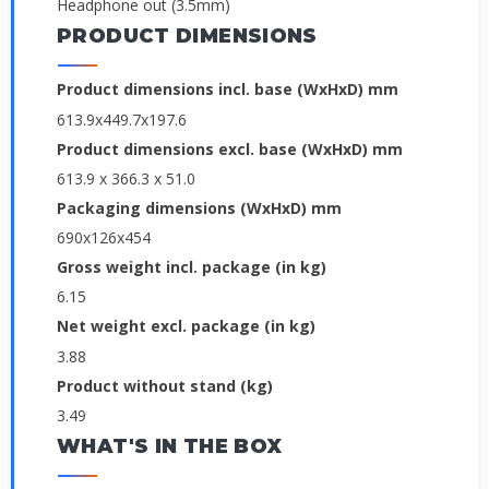
Headphone out (3.5mm)
PRODUCT DIMENSIONS
Product dimensions incl. base (WxHxD) mm
613.9x449.7x197.6
Product dimensions excl. base (WxHxD) mm
613.9 x 366.3 x 51.0
Packaging dimensions (WxHxD) mm
690x126x454
Gross weight incl. package (in kg)
6.15
Net weight excl. package (in kg)
3.88
Product without stand (kg)
3.49
WHAT'S IN THE BOX