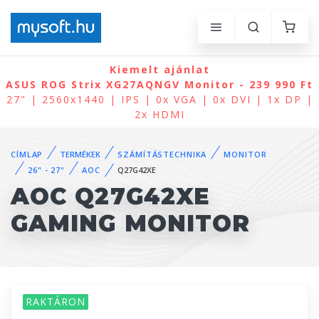
Kiemelt ajánlat
ASUS ROG Strix XG27AQNGV Monitor - 239 990 Ft
27" | 2560x1440 | IPS | 0x VGA | 0x DVI | 1x DP |
2x HDMI
CÍMLAP
TERMÉKEK
SZÁMÍTÁSTECHNIKA
MONITOR
26" - 27"
AOC
Q27G42XE
AOC Q27G42XE
GAMING MONITOR
RAKTÁRON