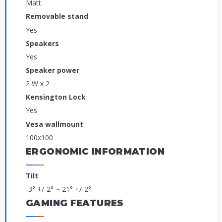
Matt
Removable stand
Yes
Speakers
Yes
Speaker power
2 W x 2
Kensington Lock
Yes
Vesa wallmount
100x100
ERGONOMIC INFORMATION
Tilt
-3° +/-2° ~ 21° +/-2°
GAMING FEATURES