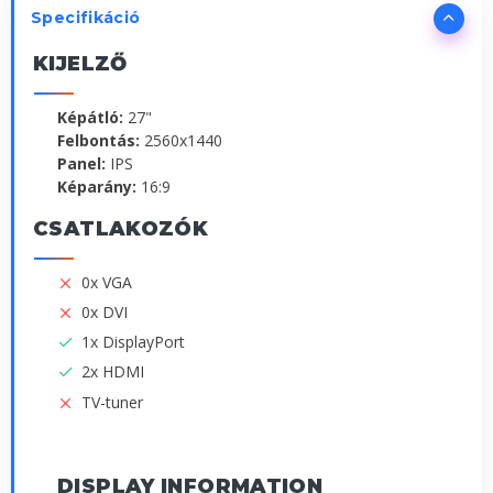
Specifikáció
KIJELZŐ
Képátló:
27"
Felbontás:
2560x1440
Panel:
IPS
Képarány:
16:9
CSATLAKOZÓK
0x VGA
0x DVI
1x DisplayPort
2x HDMI
TV-tuner
DISPLAY INFORMATION