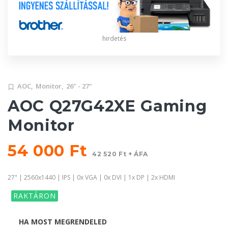
hirdetés
AOC,
Monitor,
26" - 27"
AOC Q27G42XE Gaming
Monitor
54 000 Ft
42 520 Ft + ÁFA
27" | 2560x1440 | IPS | 0x VGA | 0x DVI | 1x DP | 2x HDMI
RAKTÁRON
HA MOST MEGRENDELED