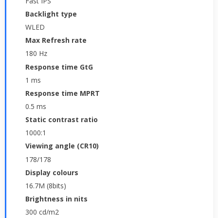
Fast IPS
Backlight type
WLED
Max Refresh rate
180 Hz
Response time GtG
1 ms
Response time MPRT
0.5 ms
Static contrast ratio
1000:1
Viewing angle (CR10)
178/178
Display colours
16.7M (8bits)
Brightness in nits
300 cd/m2