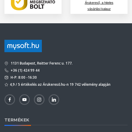
Árukereső, a hiteles
vásárlási kalauz
1131 Budapest, Reitter Ferenc u. 177.
+36 (1) 424 99 44
H-P: 8:00 -16:30
4,9 / 5 értékelés az Árukereső.hu-n 19 742 vélemény alapján
TERMÉKEK