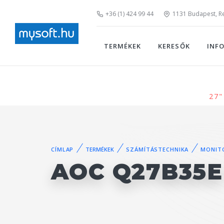
+36 (1) 424 99 44
1131 Budapest, Rei
TERMÉKEK
KERESŐK
INF
27"
CÍMLAP
TERMÉKEK
SZÁMÍTÁSTECHNIKA
MONIT
AOC Q27B35