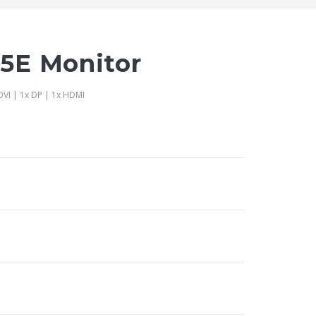
5E Monitor
DVI | 1x DP | 1x HDMI