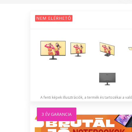
NEM ELÉRHETŐ
A fenti képek illusztrációk, a termék és tartozékai a va
3 ÉV GARANCIA