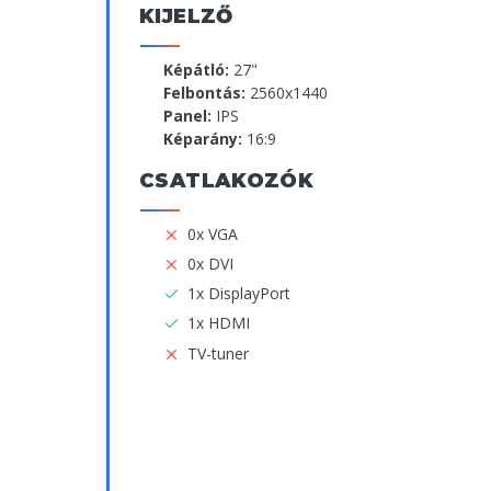
KIJELZŐ
Képátló:
27"
Felbontás:
2560x1440
Panel:
IPS
Képarány:
16:9
CSATLAKOZÓK
0x VGA
0x DVI
1x DisplayPort
1x HDMI
TV-tuner