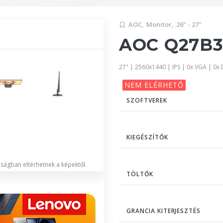
AOC,
Monitor,
26" - 27"
AOC Q27B3
27" | 2560x1440 | IPS | 0x VGA | 0x 
NEM ELÉRHETŐ
SZOFTVEREK
KIEGÉSZÍTŐK
lóságban eltérhetnek a képektől.
TÖLTŐK
GRANCIA KITERJESZTÉS