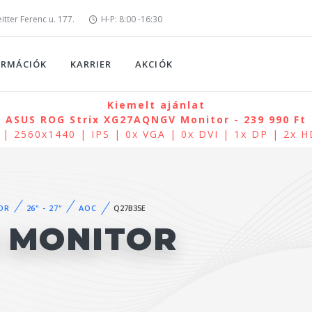
tter Ferenc u. 177.
H-P: 8:00 -16:30
ORMÁCIÓK
KARRIER
AKCIÓK
Kiemelt ajánlat
ASUS ROG Strix XG27AQNGV Monitor - 239 990 Ft
 | 2560x1440 | IPS | 0x VGA | 0x DVI | 1x DP | 2x 
OR
26" - 27"
AOC
Q27B35E
E MONITOR