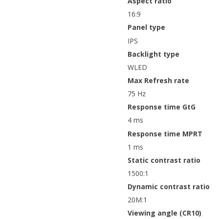
Aspect ratio
16:9
Panel type
IPS
Backlight type
WLED
Max Refresh rate
75 Hz
Response time GtG
4 ms
Response time MPRT
1 ms
Static contrast ratio
1500:1
Dynamic contrast ratio
20M:1
Viewing angle (CR10)