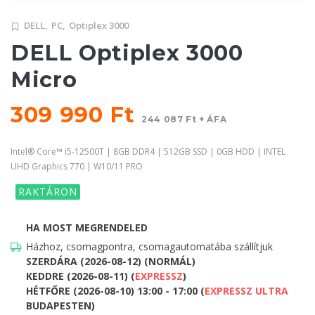
DELL,
PC,
Optiplex 3000
DELL Optiplex 3000
Micro
309 990 Ft
244 087 Ft + ÁFA
Intel® Core™ i5-12500T | 8GB DDR4 | 512GB SSD | 0GB HDD | INTEL
UHD Graphics 770 | W10/11 PRO
RAKTÁRON
HA MOST MEGRENDELED
Házhoz, csomagpontra, csomagautomatába szállítjuk
SZERDÁRA (2026-08-12) (NORMÁL)
KEDDRE (2026-08-11) (
EXPRESSZ
)
HÉTFŐRE (2026-08-10) 13:00 - 17:00 (
EXPRESSZ ULTRA
BUDAPESTEN)