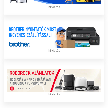
hirdetés
hirdetés
hirdetés