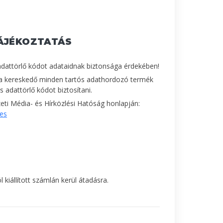
ÁJÉKOZTATÁS
adattörlő kódot adataidnak biztonsága érdekében!
a kereskedő minden tartós adathordozó termék
 adattörlő kódot biztosítani.
ti Média- és Hírközlési Hatóság honlapján:
les
 kiállított számlán kerül átadásra.