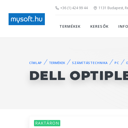
+36 (1) 424 99 44
1131 Budapest, Rei
TERMÉKEK
KERESŐK
INF
CÍMLAP
TERMÉKEK
SZÁMÍTÁSTECHNIKA
PC
DELL OPTIPL
RAKTÁRON