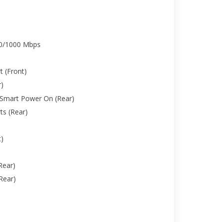
00/1000 Mbps
t (Front)
r)
 Smart Power On (Rear)
ts (Rear)
t)
Rear)
Rear)