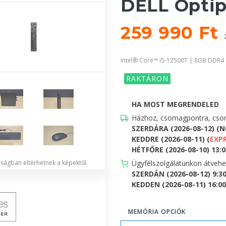
DELL Optip
259 990 Ft
Intel® Core™ i5-12500T | 8GB DDR4
RAKTÁRON
HA MOST MEGRENDELED
Házhoz, csomagpontra, csom
SZERDÁRA (2026-08-12) (
KEDDRE (2026-08-11) (
EXP
HÉTFŐRE (2026-08-10) 13:00
lóságban eltérhetnek a képektől.
Ügyfélszolgálatunkon átveh
SZERDÁN (2026-08-12) 9:3
KEDDEN (2026-08-11) 16:00 
MEMÓRIA OPCIÓK