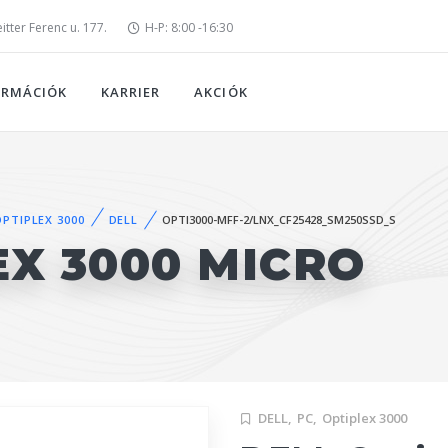
tter Ferenc u. 177.
H-P: 8:00 -16:30
ORMÁCIÓK
KARRIER
AKCIÓK
OPTIPLEX 3000
DELL
OPTI3000-MFF-2/LNX_CF25428_SM250SSD_S
EX 3000 MICRO
DELL,
PC,
Optiplex 3000