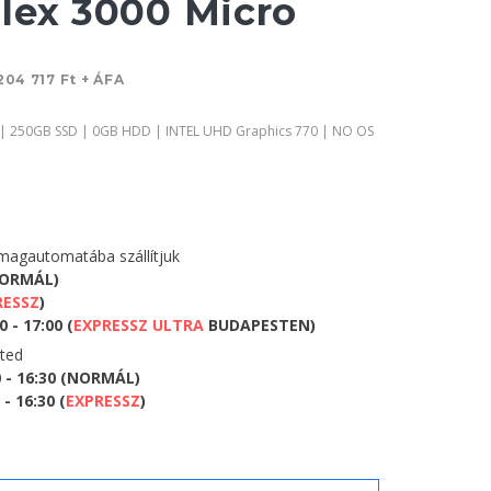
lex 3000 Micro
204 717 Ft + ÁFA
 | 250GB SSD | 0GB HDD | INTEL UHD Graphics 770 | NO OS
agautomatába szállítjuk
NORMÁL)
RESSZ
)
 - 17:00 (
EXPRESSZ ULTRA
BUDAPESTEN)
eted
0 - 16:30 (NORMÁL)
- 16:30 (
EXPRESSZ
)