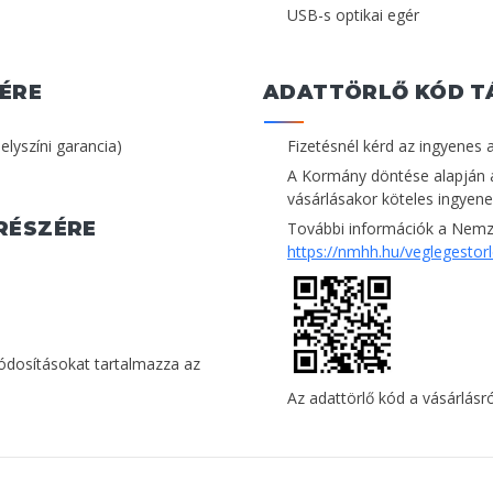
USB-s optikai egér
ÉRE
ADATTÖRLŐ KÓD T
helyszíni garancia)
Fizetésnél kérd az ingyenes 
A Kormány döntése alapján 
vásárlásakor köteles ingyenes
RÉSZÉRE
További információk a Nemze
https://nmhh.hu/veglegestor
módosításokat tartalmazza az
Az adattörlő kód a vásárlásról