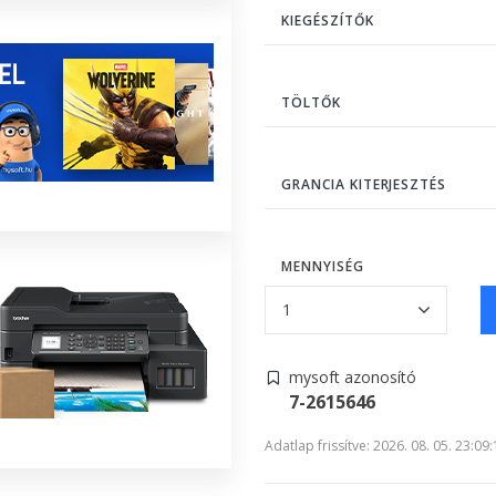
KIEGÉSZÍTŐK
TÖLTŐK
GRANCIA KITERJESZTÉS
MENNYISÉG
mysoft azonosító
7-2615646
Adatlap frissítve: 2026. 08. 05. 23:09