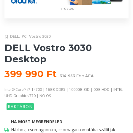
hirdetés
DELL,
PC,
Vostro 3030
DELL Vostro 3030
Desktop
399 990 Ft
314 953 Ft + ÁFA
Intel® Core™ i7-14700 | 16GB DDR5 | 1000GB SSD | 0GB HDD | INTEL
UHD Graphics 770 | NO OS
RAKTÁRON
HA MOST MEGRENDELED
Házhoz, csomagpontra, csomagautomatába szállítjuk