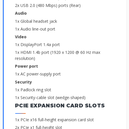
2x USB 2.0 (480 Mbps) ports (Rear)
Audio
1x Global headset jack
1x Audio line-out port
Video
1x DisplayPort 1.4a port
1x HDMI 1.4b port (1920 x 1200 @ 60 Hz max
resolution)
Power port
1x AC power-supply port
Security
1x Padlock ring slot
1x Security-cable slot (wedge-shaped)
PCIE EXPANSION CARD SLOTS
1x PCIe x16 full-height expansion card slot
2x PCIe x1 full-height slot