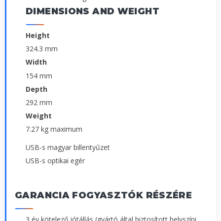
DIMENSIONS AND WEIGHT
Height
324.3 mm
Width
154 mm
Depth
292 mm
Weight
7.27 kg maximum
USB-s magyar billentyűzet
USB-s optikai egér
GARANCIA FOGYASZTÓK RÉSZÉRE
3 év kötelező jótállás (gyártó által biztosított helyszíni