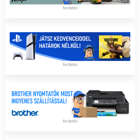
hirdetés
hirdetés
hirdetés