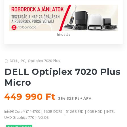
hirdetés
DELL,
PC,
Optiplex 7020 Plus
DELL Optiplex 7020 Plus
Micro
449 990 Ft
354 323 Ft + ÁFA
Intel® Core™ i7-14700 | 16GB DDR5 | 512GB SSD | 0GB HDD | INTEL
UHD Graphics 770 | NO OS