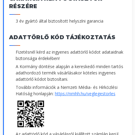
RÉSZÉRE
3 év gyártó által biztosított helyszíni garancia
ADATTÖRLŐ KÓD TÁJÉKOZTATÁS
Fizetésnél kérd az ingyenes adattörlő kódot adataidnak
biztonsága érdekében!
A Kormány döntése alapján a kereskedő minden tartós
adathordozó termék vásárlásakor köteles ingyenes
adattörlő kódot biztosítani.
További információk a Nemzeti Média- és Hírközlési
Hatóság honlapján:
https://nmhh.hu/veglegestorles
Az adattörlő kód a vásárlásról kiállított számlán kerül