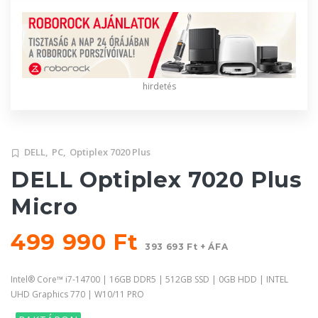
hirdetés
DELL,
PC,
Optiplex 7020 Plus
DELL Optiplex 7020 Plus
Micro
499 990 Ft
393 693 Ft + ÁFA
Intel® Core™ i7-14700 | 16GB DDR5 | 512GB SSD | 0GB HDD | INTEL
UHD Graphics 770 | W10/11 PRO