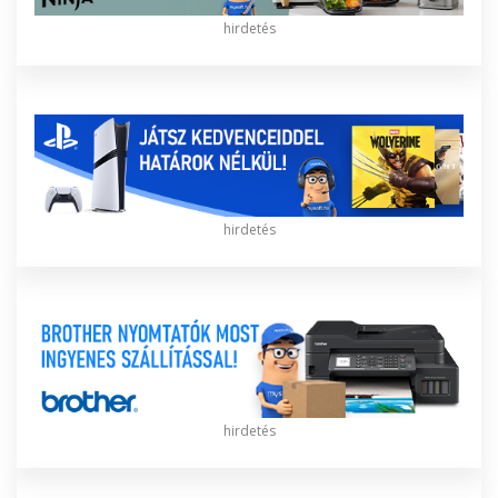
hirdetés
hirdetés
hirdetés