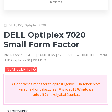
hirdetés
DELL,
PC,
Optiplex 7020
DELL Optiplex 7020
Small Form Factor
Intel® Core™ i5-14500 | 16GB DDR5 | 120GB SSD | 4000GB HDD | Intel®
UHD Graphics 770 | W11 PRO
NEM ELÉRHETŐ
Az operációs rendszer telepítést igényel. Ha feltelepítve
kéred, akkor válaszd az
'Microsoft Windows
telepítés'
szolgáltatásunkat.
SZOFTVEREK