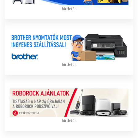
hirdetés
hirdetés
hirdetés