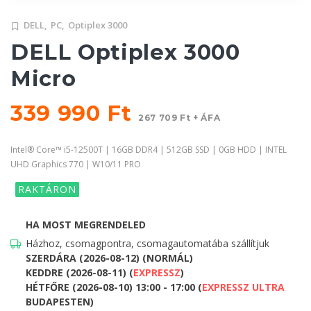
DELL,
PC,
Optiplex 3000
DELL Optiplex 3000
Micro
339 990 Ft
267 709 Ft + ÁFA
Intel® Core™ i5-12500T | 16GB DDR4 | 512GB SSD | 0GB HDD | INTEL
UHD Graphics 770 | W10/11 PRO
RAKTÁRON
HA MOST MEGRENDELED
Házhoz, csomagpontra, csomagautomatába szállítjuk
SZERDÁRA (2026-08-12) (NORMÁL)
KEDDRE (2026-08-11) (
EXPRESSZ
)
HÉTFŐRE (2026-08-10) 13:00 - 17:00 (
EXPRESSZ ULTRA
BUDAPESTEN)