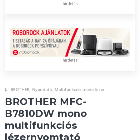
hirdetés
hirdetés
BROTHER,
Nyomtató,
Multifunkciós mono lézer
BROTHER MFC-
B7810DW mono
multifunkciós
lézernyomtató