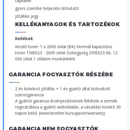
tápkábel
gyors üzembe helyezési útmutató
jótállási jegy
KELLÉKANYAGOK ÉS TARTOZÉKOK
Kellékek
Kezdő toner: 1 x 2000 oldal (BK) Normál kapacitású
toner TNB023 - 2000 oldal Dobegység DRB023 Kb. 12
000 oldal 1 oldalon munkánként
GARANCIA FOGYASZTÓK RÉSZÉRE
2 év kötelező jótállás + 1 év gyártó által biztosított
szervizgarancia
A gyártói garancia érvényesítésének feltétele a termék
regisztrálása a gyártó weboldalán, a vásárlást követő 30
napon belül. (www.brother.hu/support/warranty)
GARANCIA NEM FOGYASZTÓK