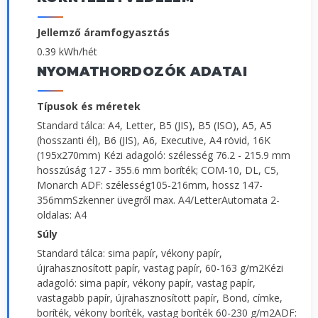
Jellemző áramfogyasztás
0.39 kWh/hét
NYOMATHORDOZÓK ADATAI
Típusok és méretek
Standard tálca: A4, Letter, B5 (JIS), B5 (ISO), A5, A5
(hosszanti él), B6 (JIS), A6, Executive, A4 rövid, 16K
(195x270mm) Kézi adagoló: szélesség 76.2 - 215.9 mm
hosszúság 127 - 355.6 mm boríték; COM-10, DL, C5,
Monarch ADF: szélesség105-216mm, hossz 147-
356mmSzkenner üvegről max. A4/LetterAutomata 2-
oldalas: A4
Súly
Standard tálca: sima papír, vékony papír,
újrahasznosított papír, vastag papír, 60-163 g/m2Kézi
adagoló: sima papír, vékony papír, vastag papír,
vastagabb papír, újrahasznosított papír, Bond, címke,
boríték, vékony boríték, vastag boríték 60-230 g/m2ADF: