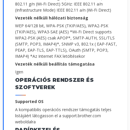
802.11 g/n (Wi-Fi Direct) 5GHz: IEEE 802.11 a/n
(Infrastructure Mode) IEEE 802.11 a/n (Wi-Fi Direct)
Vezeték nélküli hálózati biztonság
WEP 64/128 bit, WPA-PSK (TKIP/AES), WPA2-PSK
(TKIP/AES), WPA3-SAE (AES) *Wi-Fi Direct supports
WPA2-PSK (AES) csak APOP*, SMTP-AUTH, SSL/TLS
(SMTP, POP3, IMAP4)*, SNMP v3, 802.1x ( EAP-FAST,
PEAP, EAP-TLS, EAP-TTLS), OAuth (SMTP, POP3,
IMAP4) *Az Internet FAX letöltésekor
Vezeték nélküli beállítás támogatása
Igen
OPERÁCIÓS RENDSZER ÉS
SZOFTVEREK
Supported OS
A kompatibilis operációs rendszer támogatás teljes
listájáért látogasson el a support.brother.com
weboldalra
PAPÍRKEZELÉS