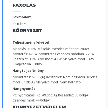
FAXOLÁS
Faxmodem
33.6 kb/s
KÖRNYEZET
Teljesítményfelvétel
Másolás: 490W Másolás csendes módban: 280W
Nyotatás: 470W Nyomtatás csendes módban: 270W
Készenlét: 43W Alvó mód: 4.1W Mélyalvó mód: 0.6W
Kikapcsolva: 0.08W
Hangteljesítmény
Nyomtatás: 6.63B(A) Készenlét: Nem hallhatóCsendes
mód: 6.12B(A) Mélyalvó mód: Nem hallható
Hangnyomás
PC nyomtatás: Kb. 49.0db(A) Készenlét: 30.0db(A)
Csendes mód: 44.0db(A)
KÖRNYEZETVÉDELEM