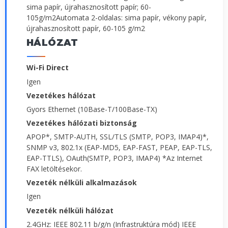
sima papír, újrahasznosított papír; 60-
105g/m2Automata 2-oldalas: sima papír, vékony papír,
újrahasznosított papír, 60-105 g/m2
HÁLÓZAT
Wi-Fi Direct
Igen
Vezetékes hálózat
Gyors Ethernet (10Base-T/100Base-TX)
Vezetékes hálózati biztonság
APOP*, SMTP-AUTH, SSL/TLS (SMTP, POP3, IMAP4)*,
SNMP v3, 802.1x (EAP-MD5, EAP-FAST, PEAP, EAP-TLS,
EAP-TTLS), OAuth(SMTP, POP3, IMAP4) *Az Internet
FAX letöltésekor.
Vezeték nélküli alkalmazások
Igen
Vezeték nélküli hálózat
2.4GHz: IEEE 802.11 b/g/n (Infrastruktúra mód) IEEE