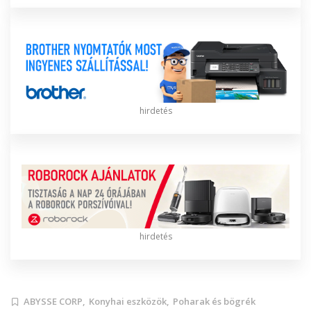
hirdetés
hirdetés
ABYSSE CORP,
Konyhai eszközök,
Poharak és bögrék