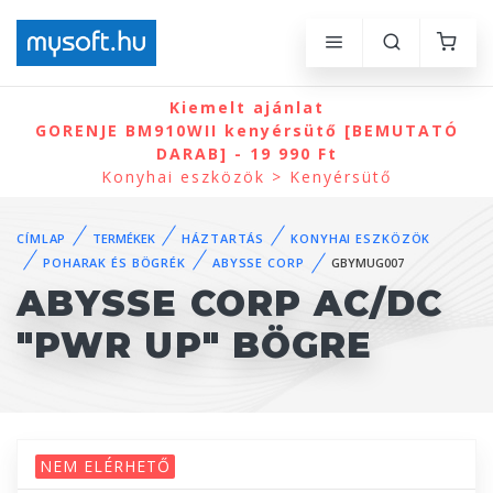
Kiemelt ajánlat
GORENJE BM910WII kenyérsütő [BEMUTATÓ
DARAB] - 19 990 Ft
Konyhai eszközök > Kenyérsütő
CÍMLAP
TERMÉKEK
HÁZTARTÁS
KONYHAI ESZKÖZÖK
POHARAK ÉS BÖGRÉK
ABYSSE CORP
GBYMUG007
ABYSSE CORP AC/DC
"PWR UP" BÖGRE
NEM ELÉRHETŐ