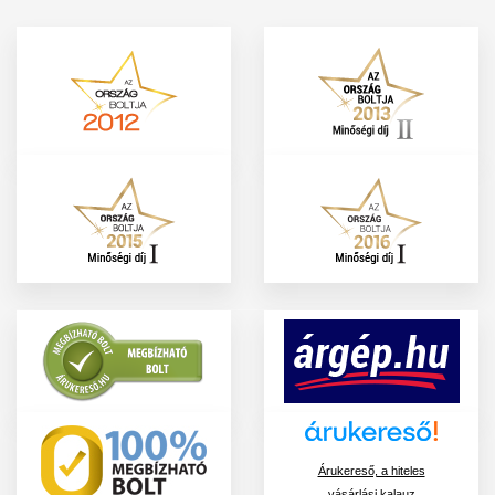
Árukereső, a hiteles
vásárlási kalauz