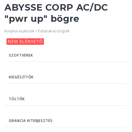
ABYSSE CORP AC/DC
"pwr up" bögre
Konyhai eszközök > Poharak és bögrék
NEM ELÉRHETŐ
SZOFTVEREK
KIEGÉSZÍTŐK
TÖLTŐK
GRANCIA KITERJESZTÉS