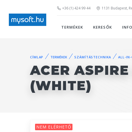
+36 (1) 424 99 44
1131 Budapest, Rei
TERMÉKEK
KERESŐK
INF
CÍMLAP
TERMÉKEK
SZÁMÍTÁSTECHNIKA
ALL-IN
ACER ASPIRE 
(WHITE)
NEM ELÉRHETŐ