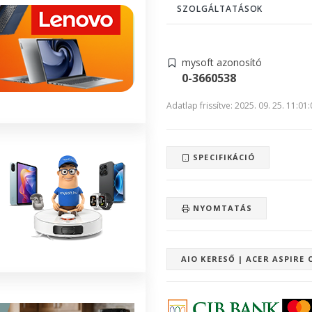
SZOLGÁLTATÁSOK
mysoft azonosító
0-3660538
Adatlap frissítve: 2025. 09. 25. 11:01
SPECIFIKÁCIÓ
NYOMTATÁS
AIO KERESŐ | ACER ASPIRE 