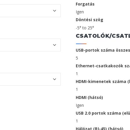
Forgatás
Igen
Döntési szög
-5° to 25°
CSATOLÓK/CSAT
USB-portok száma össze
5
Ethernet-csatkakozók s
1
HDMI-kimenetek száma (
1
HDMI (hátsó)
Igen
USB 2.0 portok száma (elü
1
Hálózat (RJ-45) (hátsó)