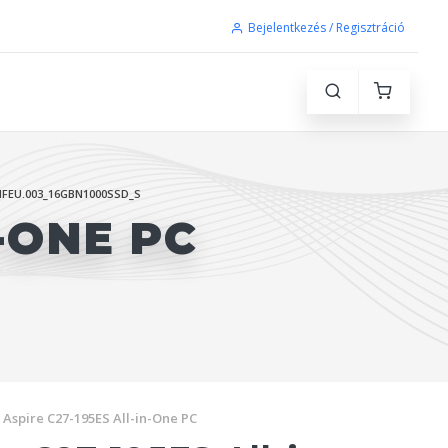
Bejelentkezés / Regisztráció
FEU.003_16GBN1000SSD_S
-ONE PC
Aspire C27-195ES All-in-One PC