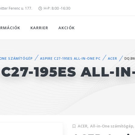
tter Ferenc u. 177.
H-P: 8:00 -16:30
ORMÁCIÓK
KARRIER
AKCIÓK
-ONE SZÁMÍTÓGÉP
ASPIRE C27-195ES ALL-IN-ONE PC
ACER
DQ.BM
C27-195ES ALL-IN
ACER,
All-in-One számítógép,