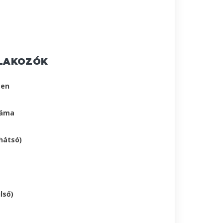
LAKOZÓK
sen
záma
hátsó)
lső)