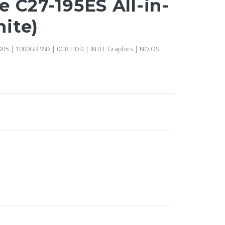
 C27-195ES All-in-
ite)
DDR5 | 1000GB SSD | 0GB HDD | INTEL Graphics | NO OS