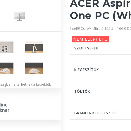
ACER Aspire
One PC (Wh
Intel® Core™ Ultra 5 125U | 16GB 
NEM ELÉRHETŐ
SZOFTVEREK
KIEGÉSZÍTŐK
lóságban eltérhetnek a képektől.
TÖLTŐK
GRANCIA KITERJESZTÉS