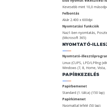
Első nyomat elkészítési i
Kevesebb mint 10,0 másodpe
Felbontás
Akár 2.400 x 600dpi
Nyomtatási funkciók
Naz1-ben nyomtatás, Poszter
(Microsoft 365)
NYOMTATÓ-ILLE
Nyomtató-illesztőprogr
Linux (CUPS, LPD/LPRng (x86
Windows (7, 8, Home, Vista,
PAPÍRKEZELÉS
Papirbemenet
Standard (1. tálca) (150 lap)
Papírkimenet
Nyomattal lefelé (50 lap)