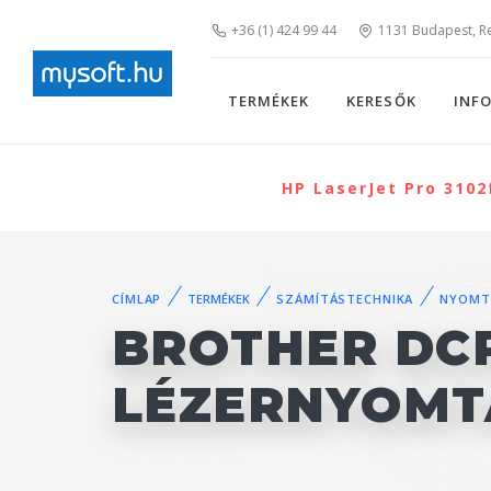
+36 (1) 424 99 44
1131 Budapest, Rei
TERMÉKEK
KERESŐK
INF
HP LaserJet Pro 310
CÍMLAP
TERMÉKEK
SZÁMÍTÁSTECHNIKA
NYOMT
BROTHER DCP
LÉZERNYOMT