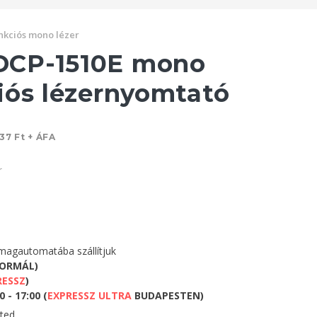
nkciós mono lézer
CP-1510E mono
iós lézernyomtató
37 Ft + ÁFA
r
agautomatába szállítjuk
NORMÁL)
RESSZ
)
 - 17:00 (
EXPRESSZ ULTRA
BUDAPESTEN)
eted