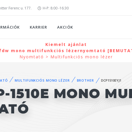
tter Ferenc u. 177.
H-P: 8:00 -16:30
ORMÁCIÓK
KARRIER
AKCIÓK
Kiemelt ajánlat
2fdw mono multifunkciós lézernyomtató [BEMUTAT
Nyomtató > Multifunkciós mono lézer
ATÓ
MULTIFUNKCIÓS MONO LÉZER
BROTHER
DCP1510EYJ1
-1510E MONO MU
ATÓ