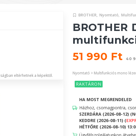
BROTHER,
Nyomtató,
Multifu
BROTHER D
multifunkc
51 990 Ft
40 9
Nyomtató > Multifunkciós mono léze
lóságban eltérhetnek a képektől.
RAKTÁRON
HA MOST MEGRENDELED
Házhoz, csomagpontra, csom
SZERDÁRA (2026-08-12) (
KEDDRE (2026-08-11) (
EXP
HÉTFŐRE (2026-08-10) 13:00
Ügyfélszolgálatunkon átveh