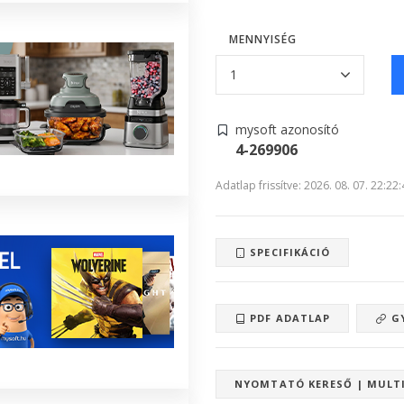
MENNYISÉG
mysoft azonosító
4-269906
Adatlap frissítve: 2026. 08. 07. 22:22
SPECIFIKÁCIÓ
PDF ADATLAP
GY
NYOMTATÓ KERESŐ | MULT