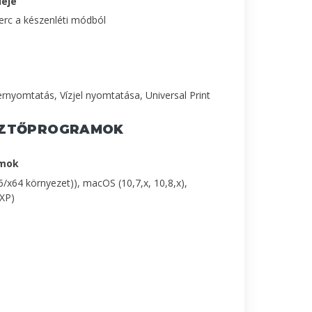
deje
rc a készenléti módból
nyomtatás, Vízjel nyomtatása, Universal Print
SZTŐPROGRAMOK
amok
/x64 környezet)), macOS (10,7,x, 10,8,x),
 XP)