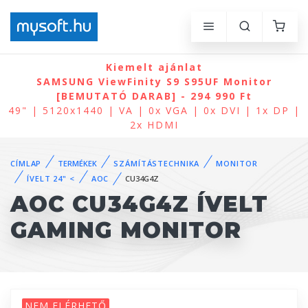
Kiemelt ajánlat
SAMSUNG ViewFinity S9 S95UF Monitor
[BEMUTATÓ DARAB] - 294 990 Ft
49" | 5120x1440 | VA | 0x VGA | 0x DVI | 1x DP |
2x HDMI
CÍMLAP
TERMÉKEK
SZÁMÍTÁSTECHNIKA
MONITOR
ÍVELT 24" <
AOC
CU34G4Z
AOC CU34G4Z ÍVELT
GAMING MONITOR
NEM ELÉRHETŐ