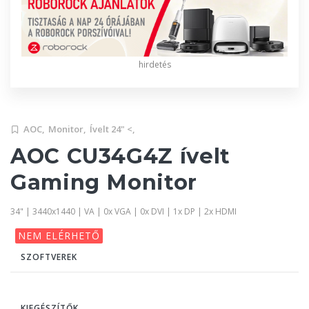
hirdetés
AOC,
Monitor,
Ívelt 24" <,
AOC CU34G4Z ívelt
Gaming Monitor
34" | 3440x1440 | VA | 0x VGA | 0x DVI | 1x DP | 2x HDMI
NEM ELÉRHETŐ
SZOFTVEREK
KIEGÉSZÍTŐK