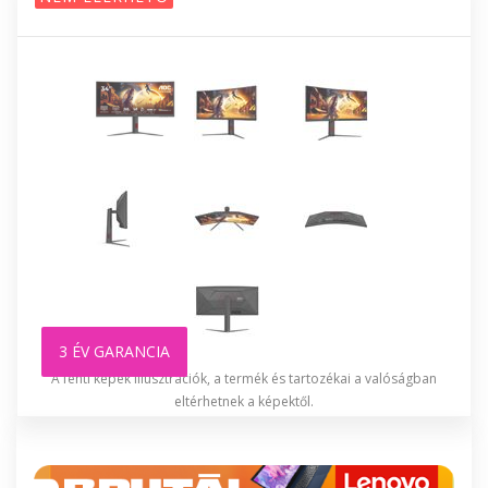
3 ÉV GARANCIA
A fenti képek illusztrációk, a termék és tartozékai a valóságban
eltérhetnek a képektől.