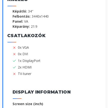
Képátló:
34"
Felbontás:
3440x1440
Panel:
VA
Képarány:
21:9
CSATLAKOZÓK
0x VGA
0x DVI
1x DisplayPort
2x HDMI
TV-tuner
DISPLAY INFORMATION
Screen size (inch)