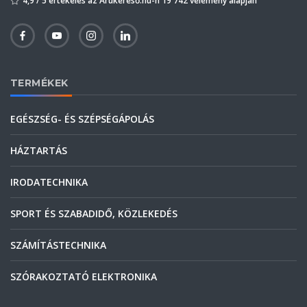
4,9 / 5 értékelés az Árukereső.hu-n 19 742 vélemény alapján
TERMÉKEK
EGÉSZSÉG- ÉS SZÉPSÉGÁPOLÁS
HÁZTARTÁS
IRODATECHNIKA
SPORT ÉS SZABADIDŐ, KÖZLEKEDÉS
SZÁMÍTÁSTECHNIKA
SZÓRAKOZTATÓ ELEKTRONIKA