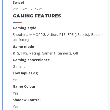
Swivel
­20° +/-2° ~20° ?2°
GAMING FEATURES
Gaming style
Shooters, MMORPG, Action, RTS, FPS (eSports), Beat'm
up, Racing
Game mode
RTS, FPS, Racing, Gamer 1, Gamer 2, Off
Gaming convenience
G-menu
Low Input Lag
Yes
Game Colour
Yes
Shadow Control
Yes