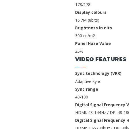
178/178
Display colours
16.7M (8bits)
Brightness in nits
300 cd/m2
Panel Haze Value
25%
VIDEO FEATURES
Sync technology (VRR)
Adaptive Sync
Sync range
48-180
Digital Signal Frequency V
HDMI: 48-144Hz / DP: 48-1
Digital Signal Frequency 
HDMI: 30k-230kHz / DP: 30k