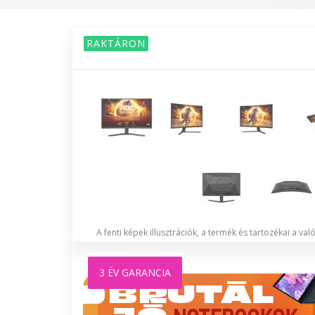
RAKTÁRON
A fenti képek illusztrációk, a termék és tartozékai a va
3 ÉV GARANCIA