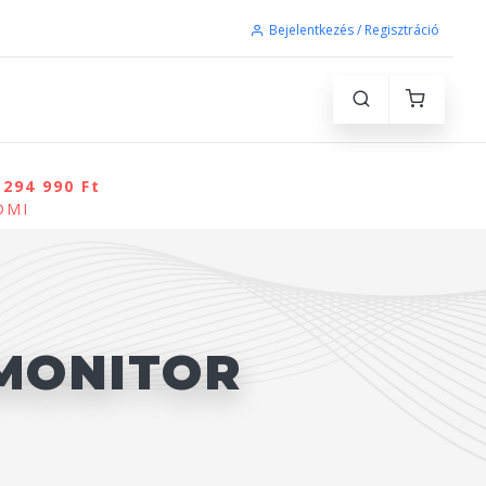
Bejelentkezés / Regisztráció
294 990 Ft
HDMI
 MONITOR