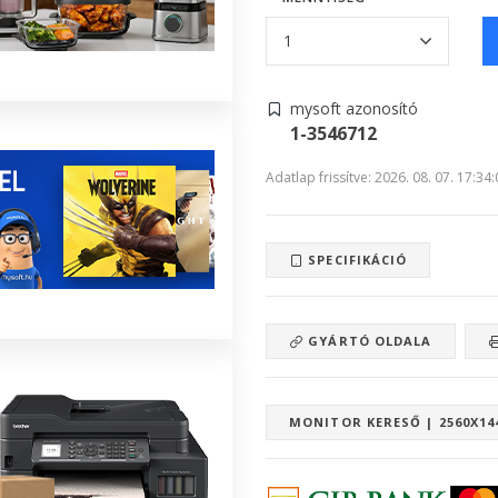
mysoft azonosító
1-3546712
Adatlap frissítve: 2026. 08. 07. 17:34
SPECIFIKÁCIÓ
GYÁRTÓ OLDALA
MONITOR KERESŐ | 2560X14