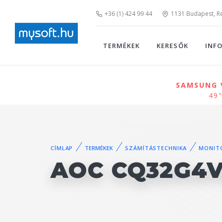
+36 (1) 424 99 44
1131 Budapest, Rei
TERMÉKEK
KERESŐK
INF
SAMSUNG V
49"
CÍMLAP
TERMÉKEK
SZÁMÍTÁSTECHNIKA
MONIT
AOC CQ32G4V