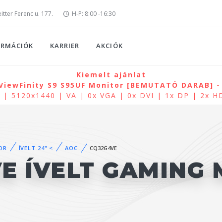
tter Ferenc u. 177.
H-P: 8:00 -16:30
ORMÁCIÓK
KARRIER
AKCIÓK
Kiemelt ajánlat
iewFinity S9 S95UF Monitor [BEMUTATÓ DARAB] - 
 | 5120x1440 | VA | 0x VGA | 0x DVI | 1x DP | 2x 
OR
ÍVELT 24" <
AOC
CQ32G4VE
E ÍVELT GAMING