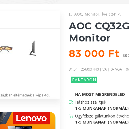
AOC,
Monitor,
Ívelt 24" <,
AOC CQ32G
Monitor
83 000 Ft
65 
31.5" | 2560x1440 | VA | 0x VGA | 0
RAKTÁRON
HA MOST MEGRENDELED
lóságban eltérhetnek a képektől.
Házhoz szállítjuk
1-5 MUNKANAP (NORMÁL)
Ügyfélszolgálatunkon átveh
1-5 MUNKANAP (NORMÁL)