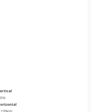
ertical
80Hz
Horizontal
-270kHz