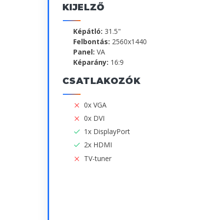
KIJELZŐ
Képátló:
31.5"
Felbontás:
2560x1440
Panel:
VA
Képarány:
16:9
CSATLAKOZÓK
0x VGA
0x DVI
1x DisplayPort
2x HDMI
TV-tuner