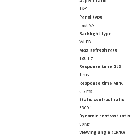
Aspect ratio
16:9
Panel type
Fast VA
Backlight type
WLED
Max Refresh rate
180 Hz
Response time GtG
1 ms
Response time MPRT
0.5 ms
Static contrast ratio
3500:1
Dynamic contrast ratio
80M:1
Viewing angle (CR10)