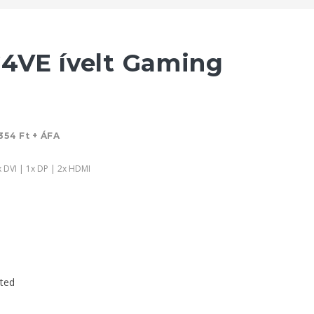
4VE ívelt Gaming
354 Ft + ÁFA
x DVI | 1x DP | 2x HDMI
eted