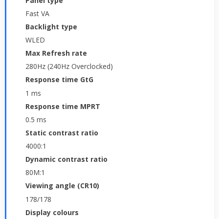
Panel type
Fast VA
Backlight type
WLED
Max Refresh rate
280Hz (240Hz Overclocked)
Response time GtG
1 ms
Response time MPRT
0.5 ms
Static contrast ratio
4000:1
Dynamic contrast ratio
80M:1
Viewing angle (CR10)
178/178
Display colours