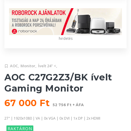
hirdetés
AOC,
Monitor,
Ívelt 24" <,
AOC C27G2Z3/BK ívelt
Gaming Monitor
67 000 Ft
52 756 Ft + ÁFA
27" | 1920x1080 | VA | 0x VGA | 0x DVI | 1x DP | 2x HDMI
RAKTÁRON