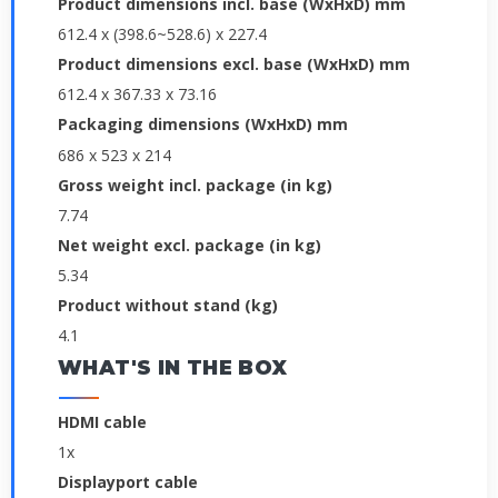
Product dimensions incl. base (WxHxD) mm
612.4 x (398.6~528.6) x 227.4
Product dimensions excl. base (WxHxD) mm
612.4 x 367.33 x 73.16
Packaging dimensions (WxHxD) mm
686 x 523 x 214
Gross weight incl. package (in kg)
7.74
Net weight excl. package (in kg)
5.34
Product without stand (kg)
4.1
WHAT'S IN THE BOX
HDMI cable
1x
Displayport cable