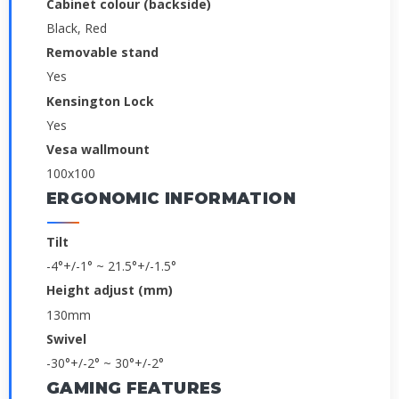
Cabinet colour (backside)
Black, Red
Removable stand
Yes
Kensington Lock
Yes
Vesa wallmount
100x100
ERGONOMIC INFORMATION
Tilt
-4°+/-1° ~ 21.5°+/-1.5°
Height adjust (mm)
130mm
Swivel
-30°+/-2° ~ 30°+/-2°
GAMING FEATURES