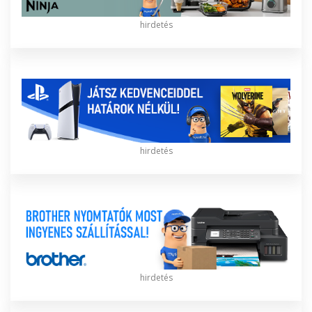
hirdetés
hirdetés
hirdetés