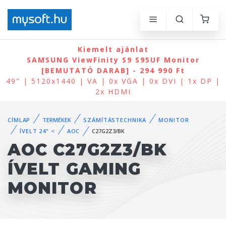
Kiemelt ajánlat
SAMSUNG ViewFinity S9 S95UF Monitor
[BEMUTATÓ DARAB] - 294 990 Ft
49" | 5120x1440 | VA | 0x VGA | 0x DVI | 1x DP |
2x HDMI
CÍMLAP
TERMÉKEK
SZÁMÍTÁSTECHNIKA
MONITOR
ÍVELT 24" <
AOC
C27G2Z3/BK
AOC C27G2Z3/BK
ÍVELT GAMING
MONITOR