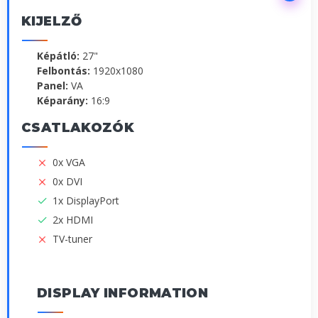
KIJELZŐ
Képátló:
27"
Felbontás:
1920x1080
Panel:
VA
Képarány:
16:9
CSATLAKOZÓK
0x VGA
0x DVI
1x DisplayPort
2x HDMI
TV-tuner
DISPLAY INFORMATION