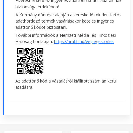
Fizetésnél kérd az ingyenes adattörlő kódot adataidnak
biztonsága érdekében!
A Kormány döntése alapján a kereskedő minden tartós
adathordozó termék vásárlásakor köteles ingyenes
adattörlő kódot biztosítani.
További információk a Nemzeti Média- és Hírközlési
Hatóság honlapján:
https://nmhh.hu/veglegestorles
Az adattörlő kód a vásárlásról kiállított számlán kerül
átadásra.