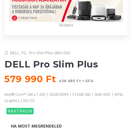
hirdetés
DELL,
PC,
Pro Slim Plus QBS1250
DELL Pro Slim Plus
579 990 Ft
456 685 Ft + ÁFA
Intel® Core™ Ultra 7 265 | 32GB DDR5 | 512GB SSD | 0GB HDD | INTEL
Graphics | NO OS
RAKTÁRON
HA MOST MEGRENDELED