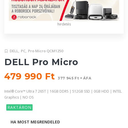
hirdetés
DELL,
PC,
Pro Micro QCM1250
DELL Pro Micro
479 990 Ft
377 945 Ft + ÁFA
Intel® Core™ Ultra 7 265T | 16GB DDR5 | 512GB SSD | 0GB HDD | INTEL
Graphics | NO OS
RAKTÁRON
HA MOST MEGRENDELED