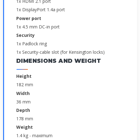
1x HDMI 2.1 port
1x DisplayPort 1.4a port
Power port
1x 4.5 mm DC-in port
Security
1x Padlock ring
1x Security-cable slot (for Kensington locks)
DIMENSIONS AND WEIGHT
Height
182 mm
Width
36 mm
Depth
178 mm
Weight
1.4 kg - maximum