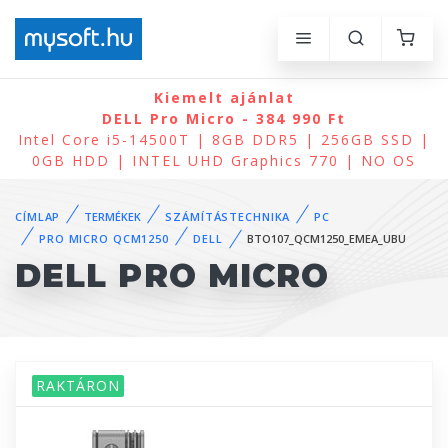
Kiemelt ajánlat
DELL Pro Micro - 384 990 Ft
Intel Core i5-14500T | 8GB DDR5 | 256GB SSD |
0GB HDD | INTEL UHD Graphics 770 | NO OS
CÍMLAP
TERMÉKEK
SZÁMÍTÁSTECHNIKA
PC
PRO MICRO QCM1250
DELL
BTO107_QCM1250_EMEA_UBU
DELL PRO MICRO
RAKTÁRON