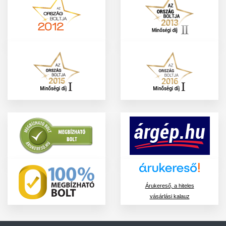
Árukereső, a hiteles
vásárlási kalauz