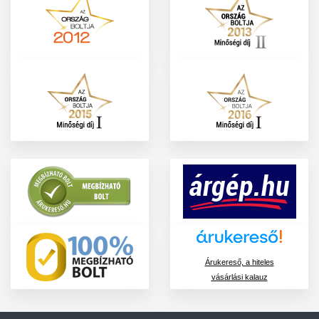
Árukereső, a hiteles
vásárlási kalauz