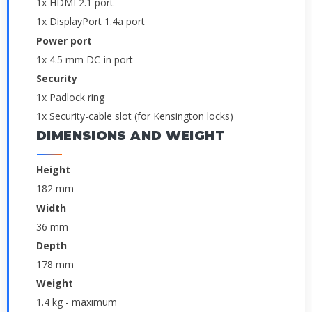
1x HDMI 2.1 port
1x DisplayPort 1.4a port
Power port
1x 4.5 mm DC-in port
Security
1x Padlock ring
1x Security-cable slot (for Kensington locks)
DIMENSIONS AND WEIGHT
Height
182 mm
Width
36 mm
Depth
178 mm
Weight
1.4 kg - maximum