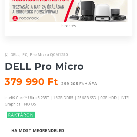
hirdetés
DELL,
PC,
Pro Micro QCM1250
DELL Pro Micro
379 990 Ft
299 205 Ft + ÁFA
Intel® Core™ Ultra 5 235T | 16GB DDR5 | 256GB SSD | 0GB HDD | INTEL
Graphics | NO OS
RAKTÁRON
HA MOST MEGRENDELED