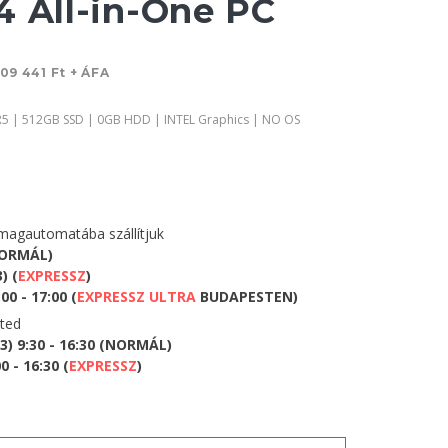
4 All-in-One PC
09 441 Ft + ÁFA
R5 | 512GB SSD | 0GB HDD | INTEL Graphics | NO OS
agautomatába szállítjuk
NORMÁL)
) (
EXPRESSZ
)
0 - 17:00 (
EXPRESSZ ULTRA
BUDAPESTEN)
eted
) 9:30 - 16:30 (NORMÁL)
 - 16:30 (
EXPRESSZ
)