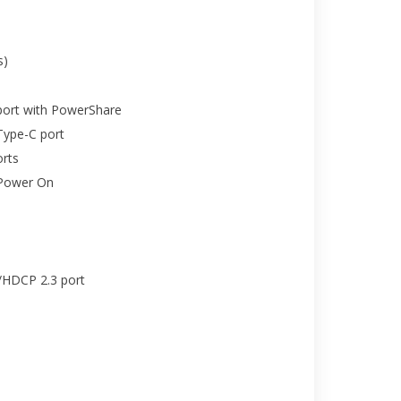
s)
port with PowerShare
Type-C port
orts
tPower On
/HDCP 2.3 port