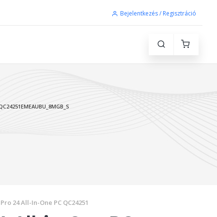
Bejelentkezés / Regisztráció
QC24251EMEAUBU_8MGB_S
Pro 24 All-In-One PC QC24251