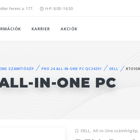
tter Ferenc u. 177.
H-P: 8:00 -16:30
ORMÁCIÓK
KARRIER
AKCIÓK
-ONE SZÁMÍTÓGÉP
PRO 24 ALL-IN-ONE PC QC24251
DELL
BTO103
ALL-IN-ONE PC
DELL,
All-in-One számítógép,