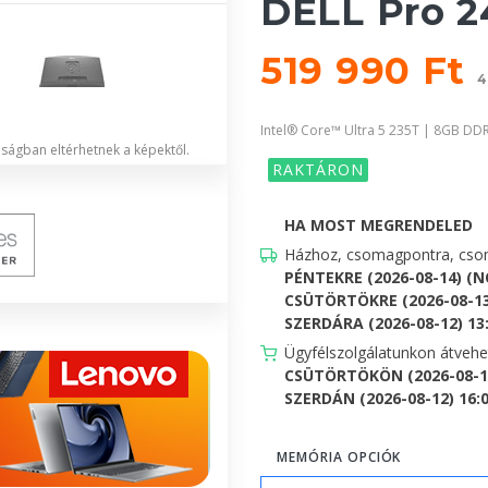
DELL Pro 2
519 990 Ft
4
Intel® Core™ Ultra 5 235T | 8GB DD
lóságban eltérhetnek a képektől.
RAKTÁRON
HA MOST MEGRENDELED
Házhoz, csomagpontra, csom
PÉNTEKRE (2026-08-14) (
CSÜTÖRTÖKRE (2026-08-13
SZERDÁRA (2026-08-12) 13:0
Ügyfélszolgálatunkon átveh
CSÜTÖRTÖKÖN (2026-08-13
SZERDÁN (2026-08-12) 16:00
MEMÓRIA OPCIÓK