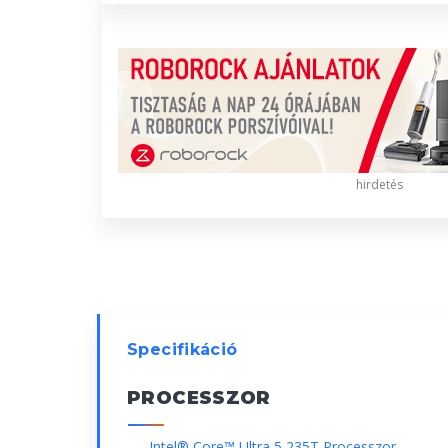
hirdetés
Specifikáció
PROCESSZOR
Intel® Core™ Ultra 5 235T Processzor