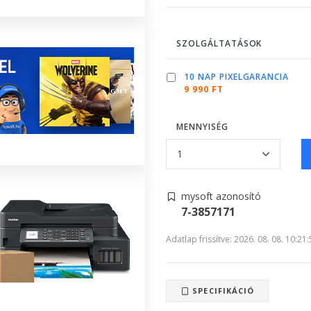
SZOLGÁLTATÁSOK
10 NAP PIXELGARANCIA
9 990 FT
MENNYISÉG
mysoft azonosító
7-3857171
Adatlap frissítve: 2026. 08. 08. 10:21
SPECIFIKÁCIÓ