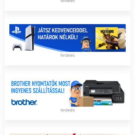
hirdetés
hirdetés
hirdetés