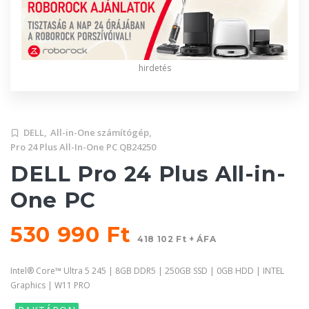
hirdetés
DELL,
All-in-One számítógép,
Pro 24 Plus All-In-One PC QB24250
DELL Pro 24 Plus All-in-
One PC
530 990 Ft
418 102 Ft + ÁFA
Intel® Core™ Ultra 5 245 | 8GB DDR5 | 250GB SSD | 0GB HDD | INTEL
Graphics | W11 PRO