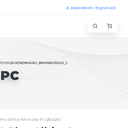
Bejelentkezés / Regisztráció
TO101QB24250EMEAUBU_8MGBNM250SSD_S
 PC
Pro 24 Plus All-In-One PC QB24250