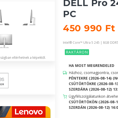
DELL Pro 2
PC
450 990 F
Intel® Core™ Ultra 5 245 | 8GB DDR
RAKTÁRON
lóságban eltérhetnek a képektől.
HA MOST MEGRENDELED
Házhoz, csomagpontra, csom
PÉNTEKRE (2026-08-14) (
CSÜTÖRTÖKRE (2026-08-13
SZERDÁRA (2026-08-12) 13:0
Ügyfélszolgálatunkon átveh
CSÜTÖRTÖKÖN (2026-08-13
SZERDÁN (2026-08-12) 16:00