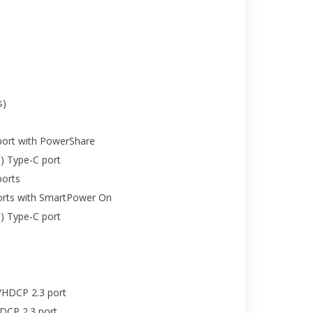
s)
port with PowerShare
) Type-C port
ports
ports with SmartPower On
) Type-C port
/HDCP 2.3 port
DCP 2.3 port