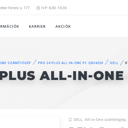
tter Ferenc u. 177.
H-P: 8:00 -16:30
ORMÁCIÓK
KARRIER
AKCIÓK
-ONE SZÁMÍTÓGÉP
PRO 24 PLUS ALL-IN-ONE PC QB24250
DELL
B
PLUS ALL-IN-ONE
DELL,
All-in-One számítógép,