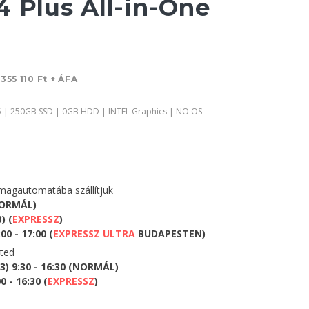
4 Plus All-in-One
t
355 110 Ft + ÁFA
5 | 250GB SSD | 0GB HDD | INTEL Graphics | NO OS
agautomatába szállítjuk
NORMÁL)
) (
EXPRESSZ
)
0 - 17:00 (
EXPRESSZ ULTRA
BUDAPESTEN)
eted
) 9:30 - 16:30 (NORMÁL)
 - 16:30 (
EXPRESSZ
)