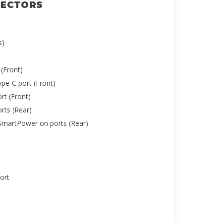
NECTORS
s)
(Front)
pe-C port (Front)
rt (Front)
rts (Rear)
SmartPower on ports (Rear)
ort