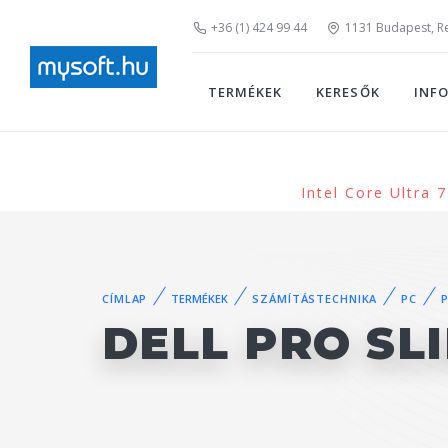
+36 (1) 424 99 44
1131 Budapest, Rei
TERMÉKEK
KERESŐK
INF
Intel Core Ultra
CÍMLAP
TERMÉKEK
SZÁMÍTÁSTECHNIKA
PC
DELL PRO SL