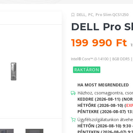
DELL,
PC,
Pro Slim QCS1250
DELL Pro S
199 990 Ft
1
Intel® Core™ i3-14100 | 8GB DDR5 
RAKTÁRON
HA MOST MEGRENDELED
Házhoz, csomagpontra, csom
KEDDRE (2026-08-11) (NO
HÉTFŐRE (2026-08-10) (
EX
PÉNTEKRE (2026-08-07) 13:0
Ügyfélszolgálatunkon átveh
HÉTFŐN (2026-08-10) 9:30
PÉNTEKEN (2026-08-07) 9:30