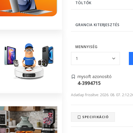
TÖLTŐK
GRANCIA KITERJESZTÉS
MENNYISÉG
mysoft azonosító
4-3994715
Adatlap frissítve: 2026. 08. 07. 2:12:2
SPECIFIKÁCIÓ