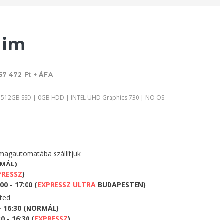
lim
57 472 Ft + ÁFA
| 512GB SSD | 0GB HDD | INTEL UHD Graphics 730 | NO OS
agautomatába szállítjuk
RMÁL)
PRESSZ
)
0 - 17:00 (
EXPRESSZ ULTRA
BUDAPESTEN)
eted
 - 16:30 (NORMÁL)
 - 16:30 (
EXPRESSZ
)