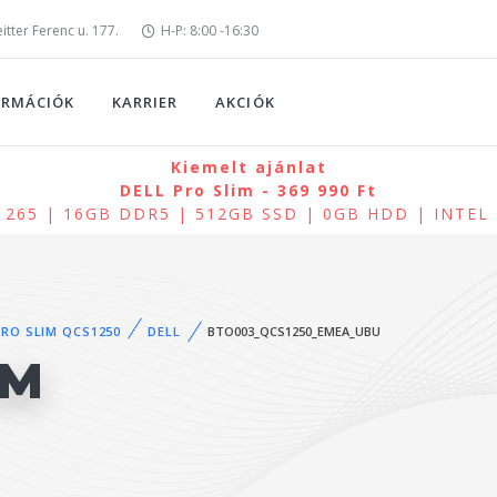
tter Ferenc u. 177.
H-P: 8:00 -16:30
ORMÁCIÓK
KARRIER
AKCIÓK
Kiemelt ajánlat
DELL Pro Slim - 369 990 Ft
 7 265 | 16GB DDR5 | 512GB SSD | 0GB HDD | INTEL
PRO SLIM QCS1250
DELL
BTO003_QCS1250_EMEA_UBU
IM