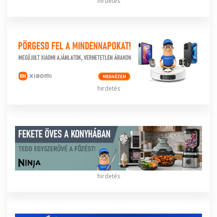
hirdetés
hirdetés
hirdetés