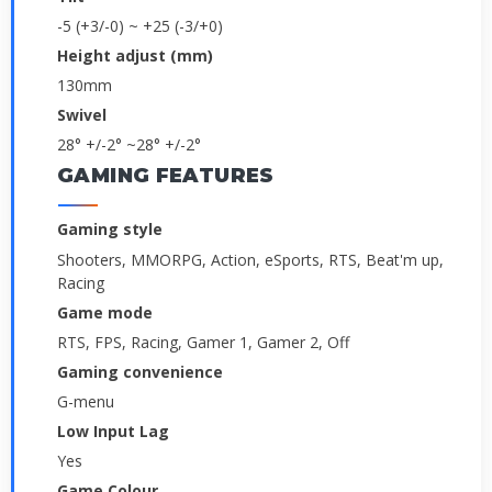
-5 (+3/-0) ~ +25 (-3/+0)
Height adjust (mm)
130mm
Swivel
­28° +/-2° ~28° +/-2°
GAMING FEATURES
Gaming style
Shooters, MMORPG, Action, eSports, RTS, Beat'm up,
Racing
Game mode
RTS, FPS, Racing, Gamer 1, Gamer 2, Off
Gaming convenience
G-menu
Low Input Lag
Yes
Game Colour