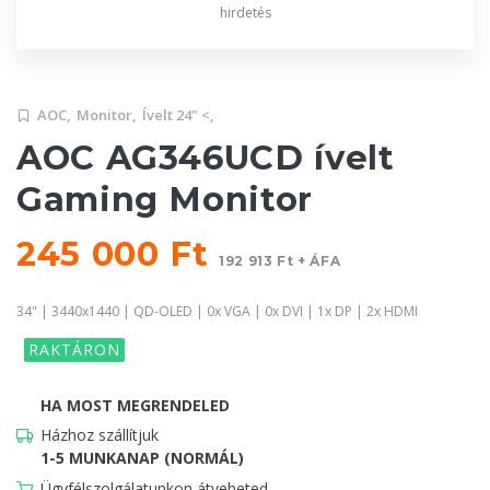
hirdetés
AOC,
Monitor,
Ívelt 24" <,
AOC AG346UCD ívelt
Gaming Monitor
245 000 Ft
192 913 Ft + ÁFA
34" | 3440x1440 | QD-OLED | 0x VGA | 0x DVI | 1x DP | 2x HDMI
RAKTÁRON
HA MOST MEGRENDELED
Házhoz szállítjuk
1-5 MUNKANAP (NORMÁL)
Ügyfélszolgálatunkon átveheted