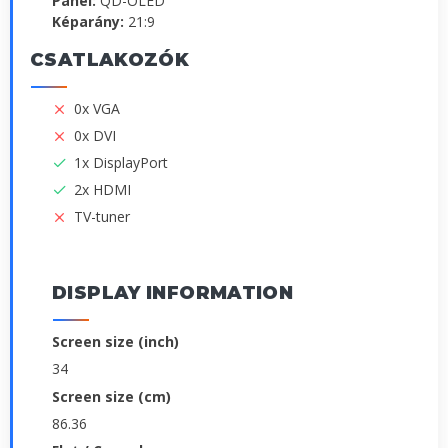
Panel:
QD-OLED
Képarány:
21:9
CSATLAKOZÓK
0x VGA
0x DVI
1x DisplayPort
2x HDMI
TV-tuner
DISPLAY INFORMATION
Screen size (inch)
34
Screen size (cm)
86.36