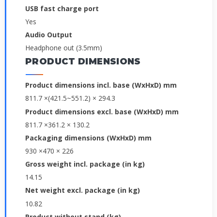
USB fast charge port
Yes
Audio Output
Headphone out (3.5mm)
PRODUCT DIMENSIONS
Product dimensions incl. base (WxHxD) mm
811.7 ×(421.5~551.2) × 294.3
Product dimensions excl. base (WxHxD) mm
811.7 ×361.2 × 130.2
Packaging dimensions (WxHxD) mm
930 ×470 × 226
Gross weight incl. package (in kg)
14.15
Net weight excl. package (in kg)
10.82
Product without stand (kg)