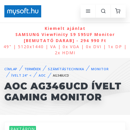
Kiemelt ajánlat
SAMSUNG ViewFinity S9 S95UF Monitor
[BEMUTATÓ DARAB] - 294 990 Ft
49" | 5120x1440 | VA | 0x VGA | 0x DVI | 1x DP |
2x HDMI
CÍMLAP
TERMÉKEK
SZÁMÍTÁSTECHNIKA
MONITOR
ÍVELT 24" <
AOC
AG346UCD
AOC AG346UCD ÍVELT
GAMING MONITOR
RAKTÁRON