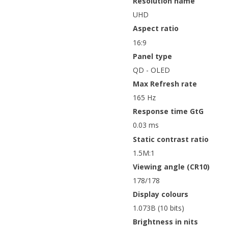
Resolution name
UHD
Aspect ratio
16:9
Panel type
QD - OLED
Max Refresh rate
165 Hz
Response time GtG
0.03 ms
Static contrast ratio
1.5M:1
Viewing angle (CR10)
178/178
Display colours
1.073B (10 bits)
Brightness in nits