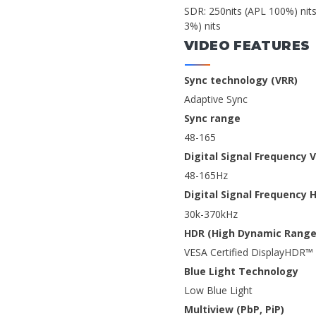
SDR: 250nits (APL 100%) nit
3%) nits
VIDEO FEATURES
Sync technology (VRR)
Adaptive Sync
Sync range
48-165
Digital Signal Frequency V
48-165Hz
Digital Signal Frequency 
30k-370kHz
HDR (High Dynamic Range
VESA Certified DisplayHDR™
Blue Light Technology
Low Blue Light
Multiview (PbP, PiP)