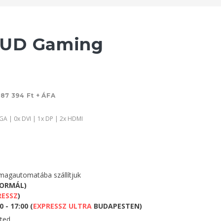
6UD Gaming
187 394 Ft + ÁFA
GA | 0x DVI | 1x DP | 2x HDMI
agautomatába szállítjuk
NORMÁL)
RESSZ
)
 - 17:00 (
EXPRESSZ ULTRA
BUDAPESTEN)
eted