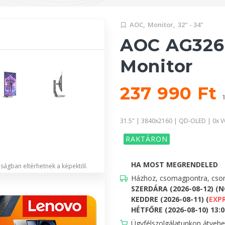
AOC,
Monitor,
32" - 34"
AOC AG32
Monitor
237 990 Ft
31.5" | 3840x2160 | QD-OLED | 0x V
RAKTÁRON
HA MOST MEGRENDELED
lóságban eltérhetnek a képektől.
Házhoz, csomagpontra, csom
SZERDÁRA (2026-08-12) (
KEDDRE (2026-08-11) (
EXP
HÉTFŐRE (2026-08-10) 13:00
Ügyfélszolgálatunkon átveh