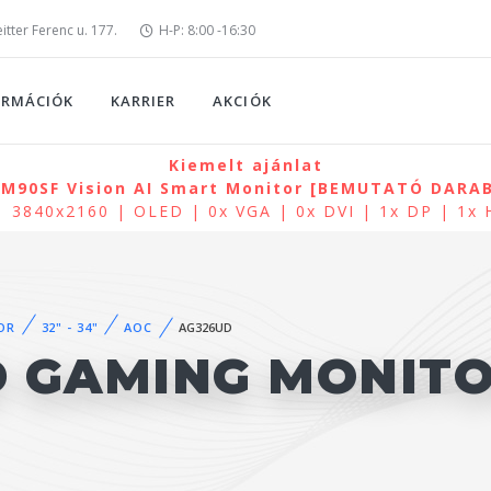
tter Ferenc u. 177.
H-P: 8:00 -16:30
ORMÁCIÓK
KARRIER
AKCIÓK
Kiemelt ajánlat
90SF Vision AI Smart Monitor [BEMUTATÓ DARAB]
| 3840x2160 | OLED | 0x VGA | 0x DVI | 1x DP | 1x
OR
32" - 34"
AOC
AG326UD
D GAMING MONIT