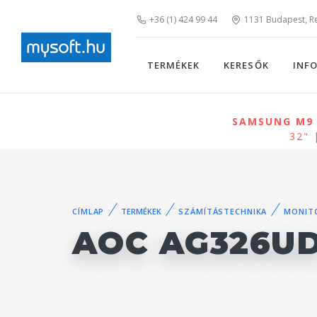
+36 (1) 424 99 44
1131 Budapest, Rei
TERMÉKEK
KERESŐK
INF
SAMSUNG M9 M
32" 
CÍMLAP
TERMÉKEK
SZÁMÍTÁSTECHNIKA
MONIT
AOC AG326U