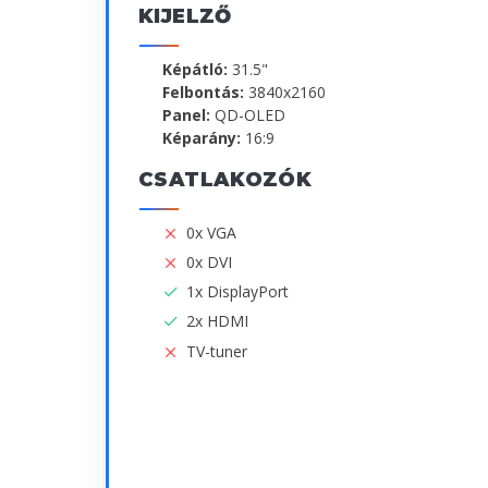
KIJELZŐ
Képátló:
31.5"
Felbontás:
3840x2160
Panel:
QD-OLED
Képarány:
16:9
CSATLAKOZÓK
0x VGA
0x DVI
1x DisplayPort
2x HDMI
TV-tuner