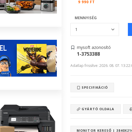
9 990 FT
MENNYISÉG
mysoft azonosító
1-3753388
Adatlap frissítve: 2026. 08. 07. 13:22
SPECIFIKÁCIÓ
GYÁRTÓ OLDALA
MONITOR KERESŐ | 3840X21