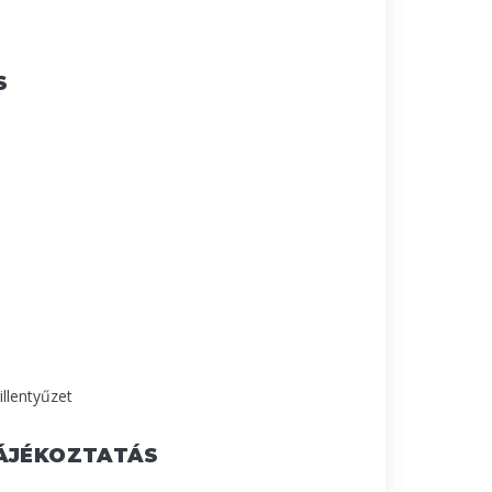
S
illentyűzet
ÁJÉKOZTATÁS