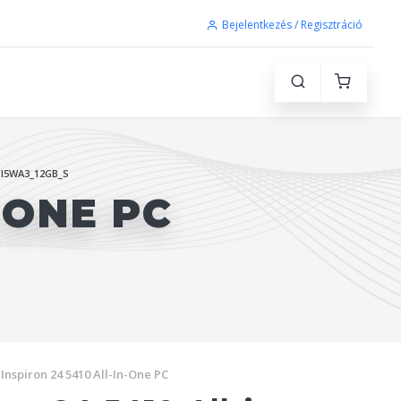
Bejelentkezés / Regisztráció
FI5WA3_12GB_S
-ONE PC
Inspiron 24 5410 All-In-One PC