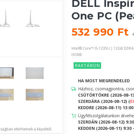
DELL Inspir
One PC (Pe
532 990 Ft
Intel® Core™ i5-1235U | 12GB DDR4
HOME
RAKTÁRON
HA MOST MEGRENDELED
Házhoz, csomagpontra, csom
CSÜTÖRTÖKRE (2026-08-1
SZERDÁRA (2026-08-12) (
E
KEDDRE (2026-08-11) 13:00 
Ügyfélszolgálatunkon átveh
SZERDÁN (2026-08-12) 9:3
KEDDEN (2026-08-11) 9:30 -
lóságban eltérhetnek a képektől.