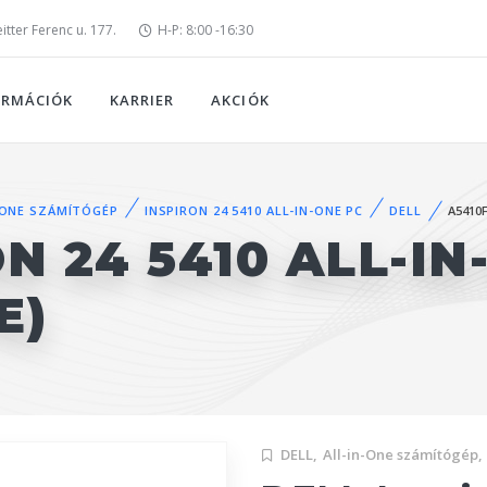
tter Ferenc u. 177.
H-P: 8:00 -16:30
ORMÁCIÓK
KARRIER
AKCIÓK
-ONE SZÁMÍTÓGÉP
INSPIRON 24 5410 ALL-IN-ONE PC
DELL
A5410
N 24 5410 ALL-IN
E)
DELL,
All-in-One számítógép,