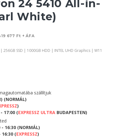
on 24 5410 All-in-
arl White)
419 677 Ft + ÁFA
 | 256GB SSD | 1000GB HDD | INTEL UHD Graphics | W11
agautomatába szállítjuk
3) (NORMÁL)
XPRESSZ
)
- 17:00 (
EXPRESSZ ULTRA
BUDAPESTEN)
eted
0 - 16:30 (NORMÁL)
 16:30 (
EXPRESSZ
)