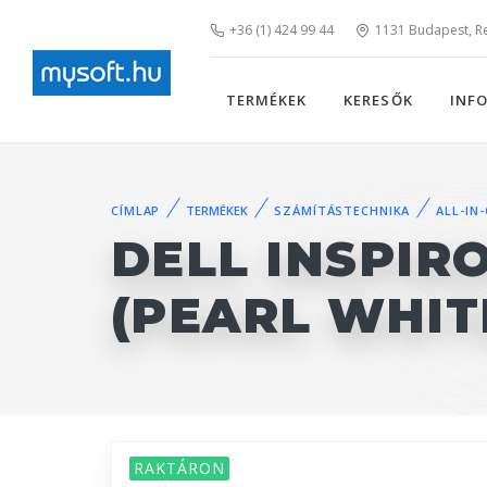
+36 (1) 424 99 44
1131 Budapest, Rei
TERMÉKEK
KERESŐK
INF
CÍMLAP
TERMÉKEK
SZÁMÍTÁSTECHNIKA
ALL-IN
DELL INSPIRO
(PEARL WHIT
RAKTÁRON