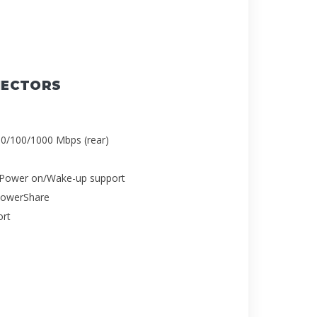
NECTORS
10/100/1000 Mbps (rear)
h Power on/Wake-up support
 PowerShare
ort