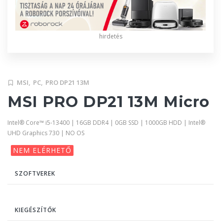
hirdetés
MSI,
PC,
PRO DP21 13M
MSI PRO DP21 13M Micro
Intel® Core™ i5-13400 | 16GB DDR4 | 0GB SSD | 1000GB HDD | Intel®
UHD Graphics 730 | NO OS
NEM ELÉRHETŐ
SZOFTVEREK
KIEGÉSZÍTŐK