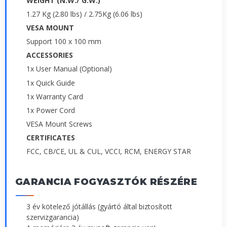
WEIGHT (N.W./ G.W.)
1.27 Kg (2.80 lbs) / 2.75Kg (6.06 lbs)
VESA MOUNT
Support 100 x 100 mm
ACCESSORIES
1x User Manual (Optional)
1x Quick Guide
1x Warranty Card
1x Power Cord
VESA Mount Screws
CERTIFICATES
FCC, CB/CE, UL & CUL, VCCI, RCM, ENERGY STAR
GARANCIA FOGYASZTÓK RÉSZÉRE
3 év kötelező jótállás (gyártó által biztosított
szervizgarancia)