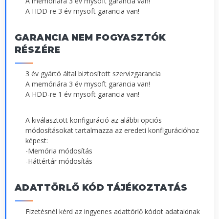
A memóriára 3 év mysoft garancia van!
A HDD-re 3 év mysoft garancia van!
GARANCIA NEM FOGYASZTÓK
RÉSZÉRE
3 év gyártó által biztosított szervizgarancia
A memóriára 3 év mysoft garancia van!
A HDD-re 1 év mysoft garancia van!
A kiválasztott konfiguráció az alábbi opciós
módosításokat tartalmazza az eredeti konfigurációhoz
képest:
-Memória módosítás
-Háttértár módosítás
ADATTÖRLŐ KÓD TÁJÉKOZTATÁS
Fizetésnél kérd az ingyenes adattörlő kódot adataidnak