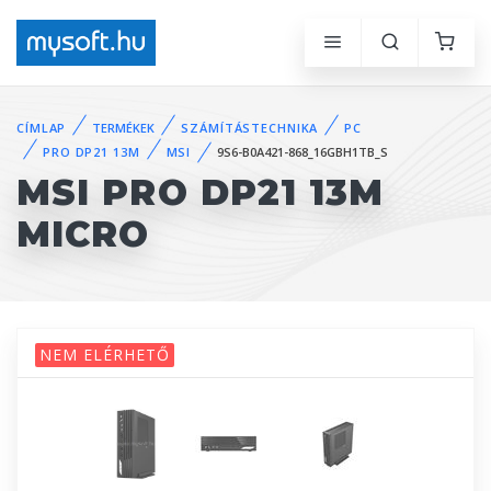
CÍMLAP
TERMÉKEK
SZÁMÍTÁSTECHNIKA
PC
PRO DP21 13M
MSI
9S6-B0A421-868_16GBH1TB_S
MSI PRO DP21 13M
MICRO
NEM ELÉRHETŐ