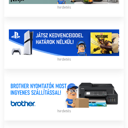
hirdetés
hirdetés
hirdetés