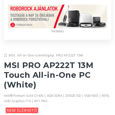
hirdetés
MSI,
All-in-One számítógép,
PRO AP222T 13M
MSI PRO AP222T 13M
Touch All-in-One PC
(White)
Intel® Pentium Gold G7400 | 4GB DDR4 | 250GB SSD | 0GB HDD | INTEL
UHD Graphics 710 | W11 PRO
NEM ELÉRHETŐ