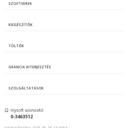
SZOFTVEREK
KIEGÉSZÍTŐK
TÖLTŐK
GRANCIA KITERJESZTÉS
SZOLGÁLTATÁSOK
mysoft azonosító
0-3463512
Adatlap frissítve: 2025. 05. 26. 13:29:54