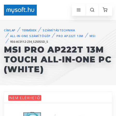
CÍMLAP
TERMÉKEK
SZÁMÍTÁSTECHNIKA
ALL-IN-ONE SZÁMÍTÓGÉP
PRO AP222T 13M
MSI
9S6-AC0112-234_S250SSD_S
MSI PRO AP222T 13M
TOUCH ALL-IN-ONE PC
(WHITE)
NEM ELÉRHETŐ