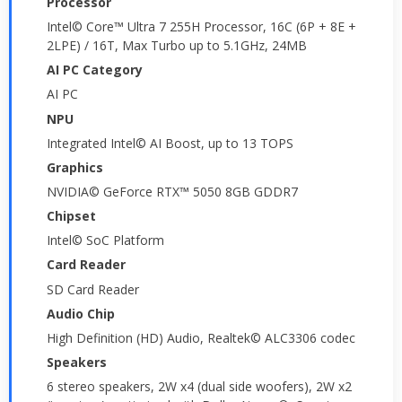
Processor
Intel© Core™ Ultra 7 255H Processor, 16C (6P + 8E +
2LPE) / 16T, Max Turbo up to 5.1GHz, 24MB
AI PC Category
AI PC
NPU
Integrated Intel© AI Boost, up to 13 TOPS
Graphics
NVIDIA© GeForce RTX™ 5050 8GB GDDR7
Chipset
Intel© SoC Platform
Card Reader
SD Card Reader
Audio Chip
High Definition (HD) Audio, Realtek© ALC3306 codec
Speakers
6 stereo speakers, 2W x4 (dual side woofers), 2W x2