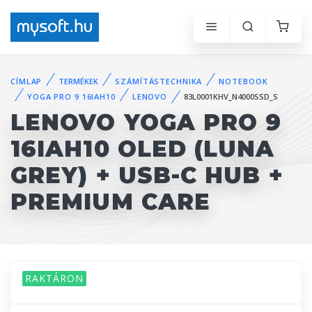
CÍMLAP
TERMÉKEK
SZÁMÍTÁSTECHNIKA
NOTEBOOK
YOGA PRO 9 16IAH10
LENOVO
83L0001KHV_N4000SSD_S
LENOVO YOGA PRO 9
16IAH10 OLED (LUNA
GREY) + USB-C HUB +
PREMIUM CARE
RAKTÁRON