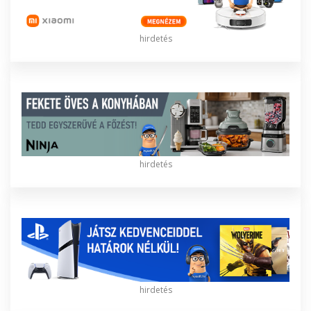
hirdetés
hirdetés
hirdetés