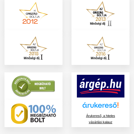
Árukereső, a hiteles
vásárlási kalauz