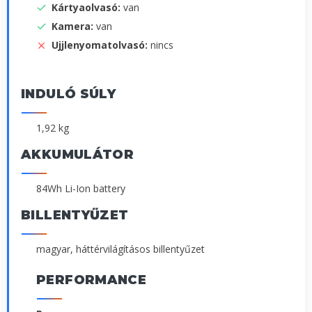
Kártyaolvasó:
van
Kamera:
van
Ujjlenyomatolvasó:
nincs
INDULÓ SÚLY
1,92 kg
AKKUMULÁTOR
84Wh Li-Ion battery
BILLENTYŰZET
magyar, háttérvilágításos billentyűzet
PERFORMANCE