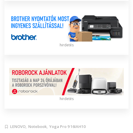
hirdetés
hirdetés
LENOVO,
Notebook,
Yoga Pro 9 16IAH10