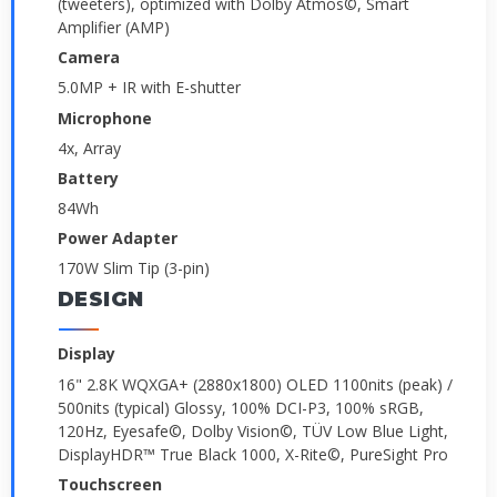
(tweeters), optimized with Dolby Atmos©, Smart
Amplifier (AMP)
Camera
5.0MP + IR with E-shutter
Microphone
4x, Array
Battery
84Wh
Power Adapter
170W Slim Tip (3-pin)
DESIGN
Display
16" 2.8K WQXGA+ (2880x1800) OLED 1100nits (peak) /
500nits (typical) Glossy, 100% DCI-P3, 100% sRGB,
120Hz, Eyesafe©, Dolby Vision©, TÜV Low Blue Light,
DisplayHDR™ True Black 1000, X-Rite©, PureSight Pro
Touchscreen