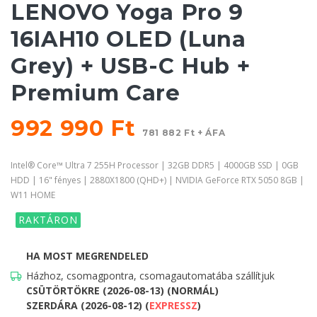
LENOVO Yoga Pro 9
16IAH10 OLED (Luna
Grey) + USB-C Hub +
Premium Care
992 990 Ft
781 882 Ft + ÁFA
Intel® Core™ Ultra 7 255H Processor | 32GB DDR5 | 4000GB SSD | 0GB
HDD | 16" fényes | 2880X1800 (QHD+) | NVIDIA GeForce RTX 5050 8GB |
W11 HOME
RAKTÁRON
HA MOST MEGRENDELED
Házhoz, csomagpontra, csomagautomatába szállítjuk
CSÜTÖRTÖKRE (2026-08-13) (NORMÁL)
SZERDÁRA (2026-08-12) (
EXPRESSZ
)