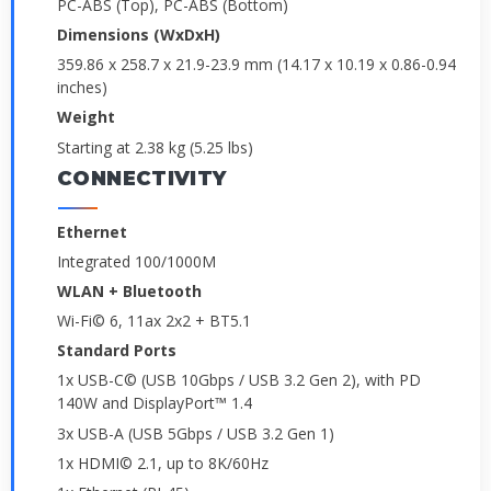
PC-ABS (Top), PC-ABS (Bottom)
Dimensions (WxDxH)
359.86 x 258.7 x 21.9-23.9 mm (14.17 x 10.19 x 0.86-0.94
inches)
Weight
Starting at 2.38 kg (5.25 lbs)
CONNECTIVITY
Ethernet
Integrated 100/1000M
WLAN + Bluetooth
Wi-Fi© 6, 11ax 2x2 + BT5.1
Standard Ports
1x USB-C© (USB 10Gbps / USB 3.2 Gen 2), with PD
140W and DisplayPort™ 1.4
3x USB-A (USB 5Gbps / USB 3.2 Gen 1)
1x HDMI© 2.1, up to 8K/60Hz