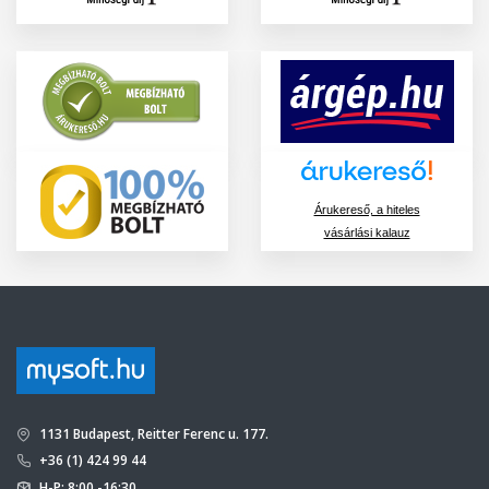
Árukereső, a hiteles
vásárlási kalauz
1131 Budapest, Reitter Ferenc u. 177.
+36 (1) 424 99 44
H-P: 8:00 -16:30