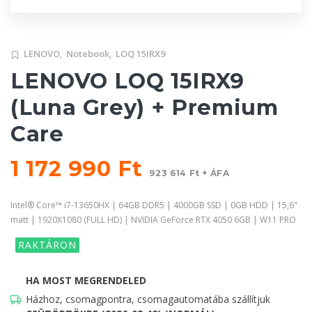
LENOVO,
Notebook,
LOQ 15IRX9
LENOVO LOQ 15IRX9
(Luna Grey) + Premium
Care
1 172 990 Ft
923 614 Ft + ÁFA
Intel® Core™ i7-13650HX | 64GB DDR5 | 4000GB SSD | 0GB HDD | 15,6"
matt | 1920X1080 (FULL HD) | NVIDIA GeForce RTX 4050 6GB | W11 PRO
RAKTÁRON
HA MOST MEGRENDELED
Házhoz, csomagpontra, csomagautomatába szállítjuk