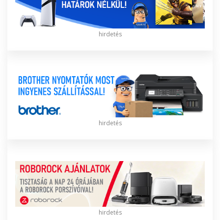
hirdetés
hirdetés
hirdetés