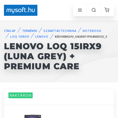
CÍMLAP
TERMÉKEK
SZÁMÍTÁSTECHNIKA
NOTEBOOK
LOQ 15IRX9
LENOVO
83DV00MGHV_64GBW11PN4000SSD_S
LENOVO LOQ 15IRX9
(LUNA GREY) +
PREMIUM CARE
RAKTÁRON