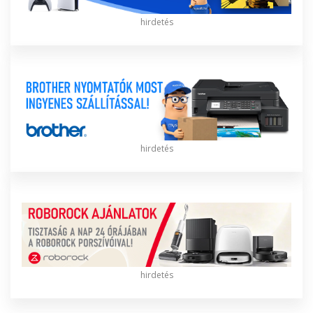
hirdetés
hirdetés
hirdetés