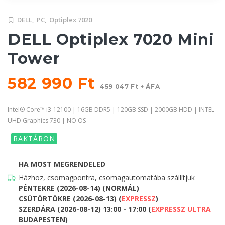
DELL,
PC,
Optiplex 7020
DELL Optiplex 7020 Mini
Tower
582 990 Ft
459 047 Ft + ÁFA
Intel® Core™ i3-12100 | 16GB DDR5 | 120GB SSD | 2000GB HDD | INTEL
UHD Graphics 730 | NO OS
RAKTÁRON
HA MOST MEGRENDELED
Házhoz, csomagpontra, csomagautomatába szállítjuk
PÉNTEKRE (2026-08-14) (NORMÁL)
CSÜTÖRTÖKRE (2026-08-13) (
EXPRESSZ
)
SZERDÁRA (2026-08-12) 13:00 - 17:00 (
EXPRESSZ ULTRA
BUDAPESTEN)