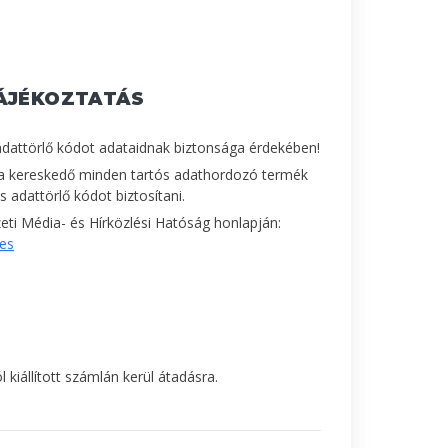
ÁJÉKOZTATÁS
adattörlő kódot adataidnak biztonsága érdekében!
a kereskedő minden tartós adathordozó termék
 adattörlő kódot biztosítani.
ti Média- és Hírközlési Hatóság honlapján:
les
 kiállított számlán kerül átadásra.