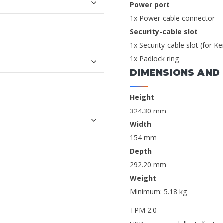
Power port
1x Power-cable connector
Security-cable slot
1x Security-cable slot (for K
1x Padlock ring
DIMENSIONS AND
Height
324.30 mm
Width
154 mm
Depth
292.20 mm
Weight
Minimum: 5.18 kg
TPM 2.0