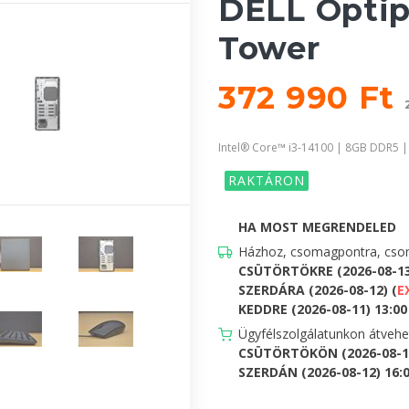
DELL Optip
Tower
372 990 Ft
Intel® Core™ i3-14100 | 8GB DDR5 
RAKTÁRON
HA MOST MEGRENDELED
Házhoz, csomagpontra, csom
CSÜTÖRTÖKRE (2026-08-1
SZERDÁRA (2026-08-12) (
E
KEDDRE (2026-08-11) 13:00 
Ügyfélszolgálatunkon átveh
CSÜTÖRTÖKÖN (2026-08-13
SZERDÁN (2026-08-12) 16:00