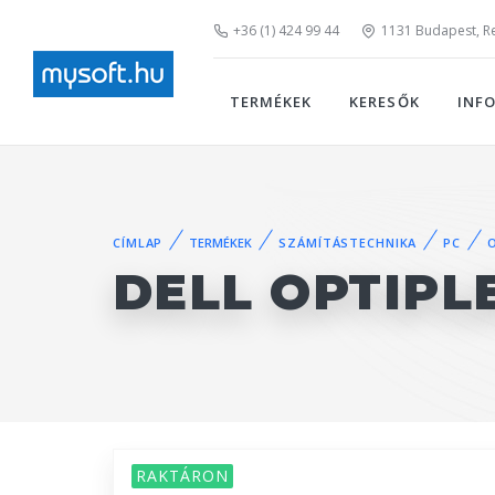
+36 (1) 424 99 44
1131 Budapest, Rei
TERMÉKEK
KERESŐK
INF
CÍMLAP
TERMÉKEK
SZÁMÍTÁSTECHNIKA
PC
DELL OPTIPL
RAKTÁRON