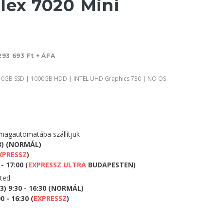
lex 7020 Mini
293 693 Ft + ÁFA
| 0GB SSD | 1000GB HDD | INTEL UHD Graphics 730 | NO OS
agautomatába szállítjuk
3) (NORMÁL)
XPRESSZ
)
- 17:00 (
EXPRESSZ ULTRA
BUDAPESTEN)
eted
) 9:30 - 16:30 (NORMÁL)
 - 16:30 (
EXPRESSZ
)