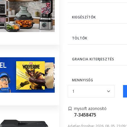
KIEGÉSZÍTŐK
TÖLTŐK
GRANCIA KITERJESZTÉS
MENNYISÉG
mysoft azonosító
7-3458475
Adatlap frissítve: 2026. 08. 05. 23:09