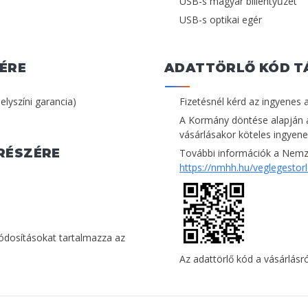
USB-s magyar billentyűzet
USB-s optikai egér
ÉRE
ADATTÖRLŐ KÓD T
helyszíni garancia)
Fizetésnél kérd az ingyenes 
A Kormány döntése alapján 
vásárlásakor köteles ingyenes
RÉSZÉRE
További információk a Nemze
https://nmhh.hu/veglegestor
módosításokat tartalmazza az
Az adattörlő kód a vásárlásról