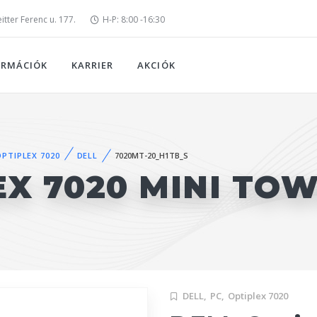
tter Ferenc u. 177.
H-P: 8:00 -16:30
ORMÁCIÓK
KARRIER
AKCIÓK
OPTIPLEX 7020
DELL
7020MT-20_H1TB_S
EX 7020 MINI TO
DELL,
PC,
Optiplex 7020