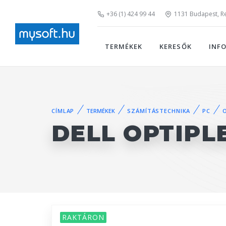
+36 (1) 424 99 44
1131 Budapest, Rei
TERMÉKEK
KERESŐK
INF
CÍMLAP
TERMÉKEK
SZÁMÍTÁSTECHNIKA
PC
DELL OPTIPL
RAKTÁRON