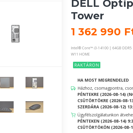
DELL Optip
Tower
1 362 990 
Intel® Core™ i3-14100 | 64GB DDR5
W11 HOME
RAKTÁRON
HA MOST MEGRENDELED
Házhoz, csomagpontra, csom
PÉNTEKRE (2026-08-14) (
CSÜTÖRTÖKRE (2026-08-13
SZERDÁRA (2026-08-12) 13:0
Ügyfélszolgálatunkon átveh
PÉNTEKEN (2026-08-14) 9:
CSÜTÖRTÖKÖN (2026-08-13)