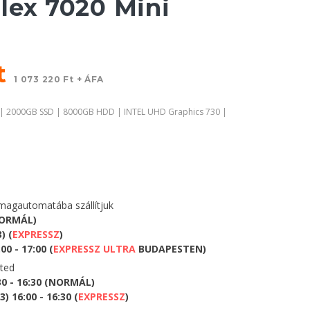
lex 7020 Mini
Ft
1 073 220 Ft + ÁFA
 | 2000GB SSD | 8000GB HDD | INTEL UHD Graphics 730 |
agautomatába szállítjuk
NORMÁL)
) (
EXPRESSZ
)
0 - 17:00 (
EXPRESSZ ULTRA
BUDAPESTEN)
eted
30 - 16:30 (NORMÁL)
 16:00 - 16:30 (
EXPRESSZ
)