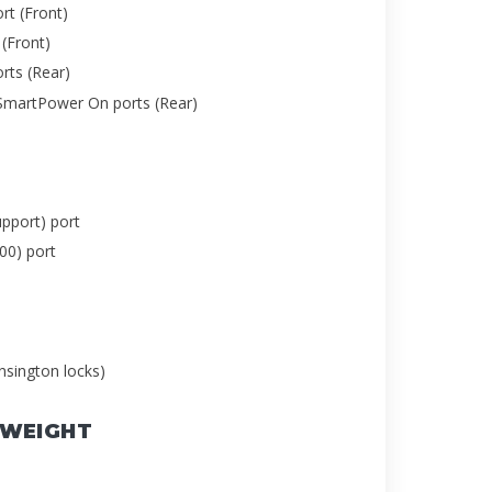
rt (Front)
(Front)
rts (Rear)
SmartPower On ports (Rear)
pport) port
00) port
ensington locks)
 WEIGHT