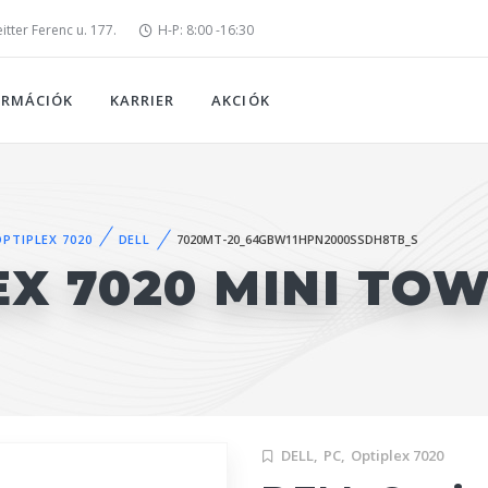
tter Ferenc u. 177.
H-P: 8:00 -16:30
ORMÁCIÓK
KARRIER
AKCIÓK
OPTIPLEX 7020
DELL
7020MT-20_64GBW11HPN2000SSDH8TB_S
EX 7020 MINI TO
DELL,
PC,
Optiplex 7020