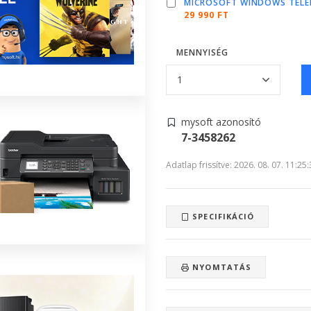
MICROSOFT WINDOWS TELE
29 990 FT
MENNYISÉG
mysoft azonosító
7-3458262
Adatlap frissítve: 2026. 08. 07. 11:25
SPECIFIKÁCIÓ
NYOMTATÁS