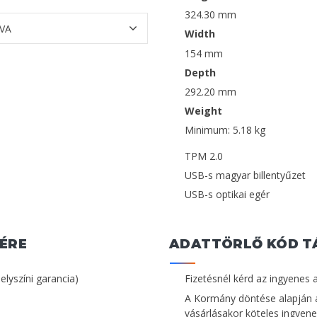
324.30 mm
Width
154 mm
Depth
292.20 mm
Weight
Minimum: 5.18 kg
TPM 2.0
USB-s magyar billentyűzet
USB-s optikai egér
ÉRE
ADATTÖRLŐ KÓD T
helyszíni garancia)
Fizetésnél kérd az ingyenes 
A Kormány döntése alapján 
vásárlásakor köteles ingyenes