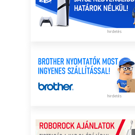
hirdetés
hirdetés