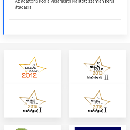
Az adattörlő kód a vásárlásról kiállított számlán kerül
átadásra.