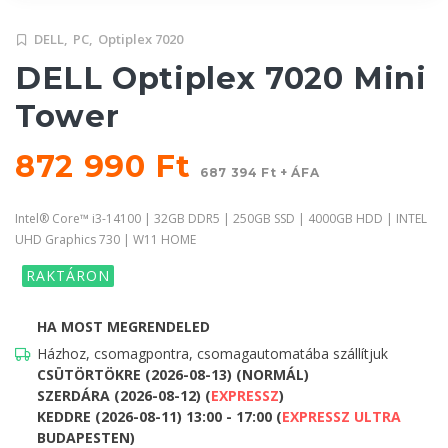
DELL,
PC,
Optiplex 7020
DELL Optiplex 7020 Mini
Tower
872 990 Ft
687 394 Ft + ÁFA
Intel® Core™ i3-14100 | 32GB DDR5 | 250GB SSD | 4000GB HDD | INTEL
UHD Graphics 730 | W11 HOME
RAKTÁRON
HA MOST MEGRENDELED
Házhoz, csomagpontra, csomagautomatába szállítjuk
CSÜTÖRTÖKRE (2026-08-13) (NORMÁL)
SZERDÁRA (2026-08-12) (
EXPRESSZ
)
KEDDRE (2026-08-11) 13:00 - 17:00 (
EXPRESSZ ULTRA
BUDAPESTEN)