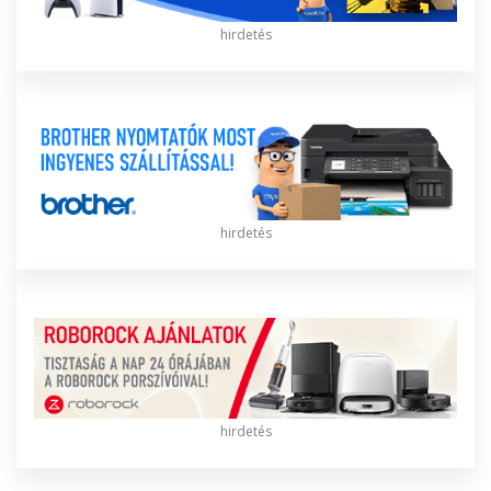
hirdetés
hirdetés
hirdetés