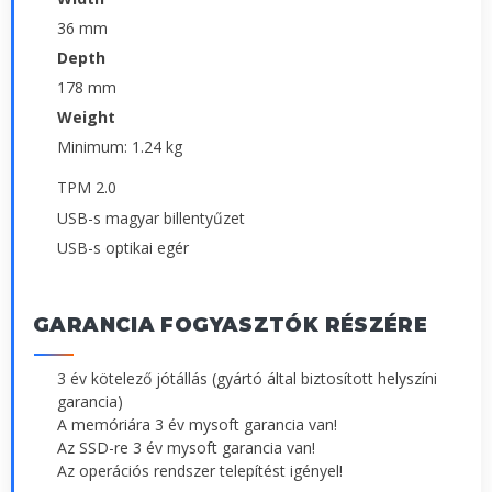
36 mm
Depth
178 mm
Weight
Minimum: 1.24 kg
TPM 2.0
USB-s magyar billentyűzet
USB-s optikai egér
GARANCIA FOGYASZTÓK RÉSZÉRE
3 év kötelező jótállás (gyártó által biztosított helyszíni
garancia)
A memóriára 3 év mysoft garancia van!
Az SSD-re 3 év mysoft garancia van!
Az operációs rendszer telepítést igényel!