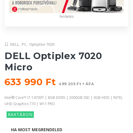
hirdetés
DELL,
PC,
Optiplex 7020
DELL Optiplex 7020
Micro
633 990 Ft
499 205 Ft + ÁFA
Intel® Core™ i7-14700T | 8GB DDR5 | 2000GB SSD | 0GB HDD | INTEL
UHD Graphics 770 | W11 PRO
RAKTÁRON
HA MOST MEGRENDELED