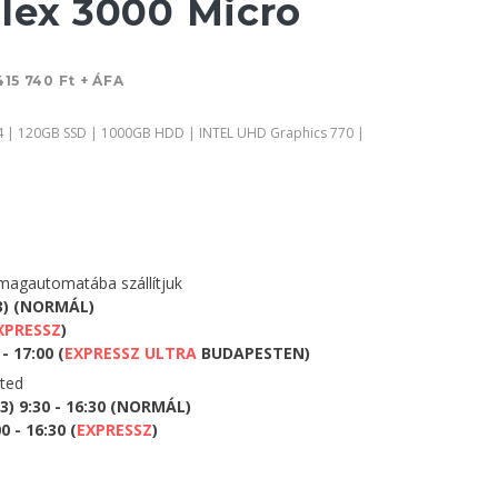
lex 3000 Micro
415 740 Ft + ÁFA
4 | 120GB SSD | 1000GB HDD | INTEL UHD Graphics 770 |
agautomatába szállítjuk
3) (NORMÁL)
XPRESSZ
)
- 17:00 (
EXPRESSZ ULTRA
BUDAPESTEN)
eted
) 9:30 - 16:30 (NORMÁL)
 - 16:30 (
EXPRESSZ
)