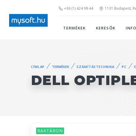
+36 (1) 424 99 44
1131 Budapest, Rei
TERMÉKEK
KERESŐK
INF
CÍMLAP
TERMÉKEK
SZÁMÍTÁSTECHNIKA
PC
DELL OPTIPL
RAKTÁRON