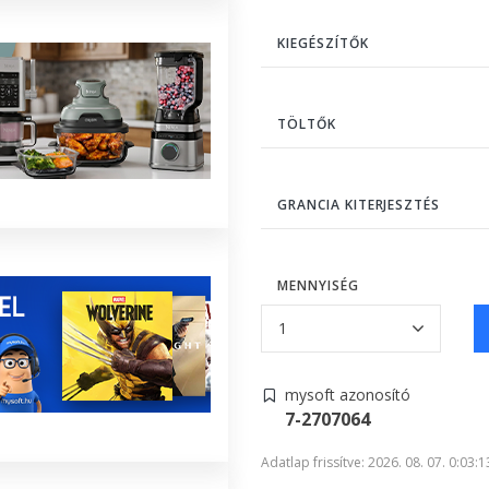
KIEGÉSZÍTŐK
TÖLTŐK
GRANCIA KITERJESZTÉS
MENNYISÉG
mysoft azonosító
7-2707064
Adatlap frissítve: 2026. 08. 07. 0:03:1