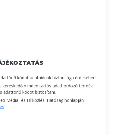
ÁJÉKOZTATÁS
adattörlő kódot adataidnak biztonsága érdekében!
a kereskedő minden tartós adathordozó termék
 adattörlő kódot biztosítani.
ti Média- és Hírközlési Hatóság honlapján:
les