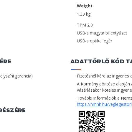
Weight
1.33 kg
TPM 2.0
USB-s magyar billentyűzet
USB-s optikai egér
ÉRE
ADATTÖRLŐ KÓD T
helyszíni garancia)
Fizetésnél kérd az ingyenes 
A Kormány döntése alapján 
vásárlásakor köteles ingyenes
További információk a Nemze
https://nmhh.hu/veglegestor
RÉSZÉRE