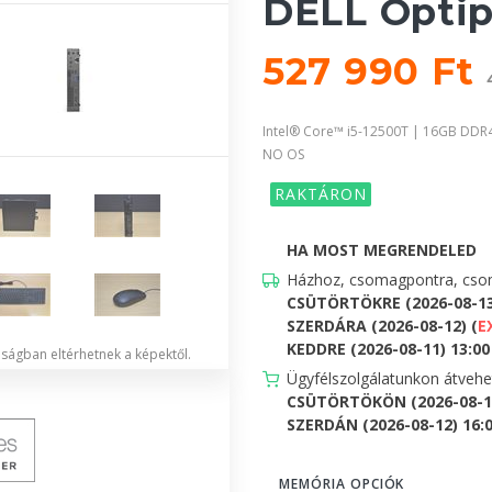
DELL Optip
527 990 Ft
Intel® Core™ i5-12500T | 16GB DDR
NO OS
RAKTÁRON
HA MOST MEGRENDELED
Házhoz, csomagpontra, csom
CSÜTÖRTÖKRE (2026-08-1
SZERDÁRA (2026-08-12) (
E
KEDDRE (2026-08-11) 13:00 
lóságban eltérhetnek a képektől.
Ügyfélszolgálatunkon átveh
CSÜTÖRTÖKÖN (2026-08-13
SZERDÁN (2026-08-12) 16:00
MEMÓRIA OPCIÓK