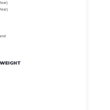
Rear)
Rear)
rrel
 WEIGHT