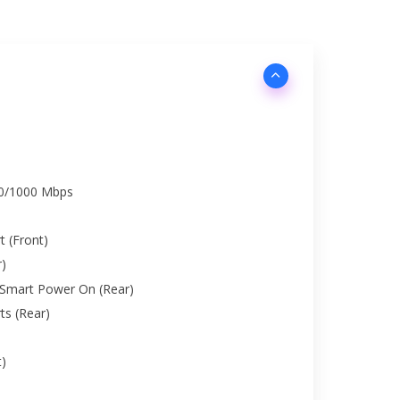
00/1000 Mbps
t (Front)
r)
 Smart Power On (Rear)
ts (Rear)
t)