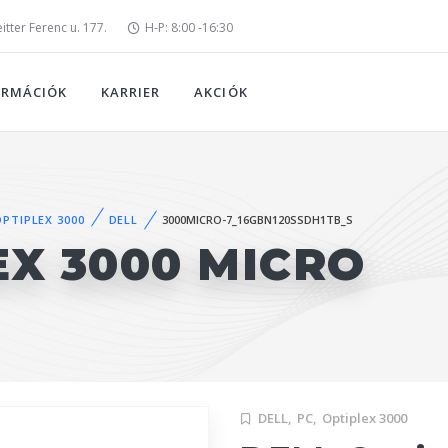
tter Ferenc u. 177.
H-P: 8:00 -16:30
ORMÁCIÓK
KARRIER
AKCIÓK
OPTIPLEX 3000
DELL
3000MICRO-7_16GBN120SSDH1TB_S
EX 3000 MICRO
DELL,
PC,
Optiplex 3000