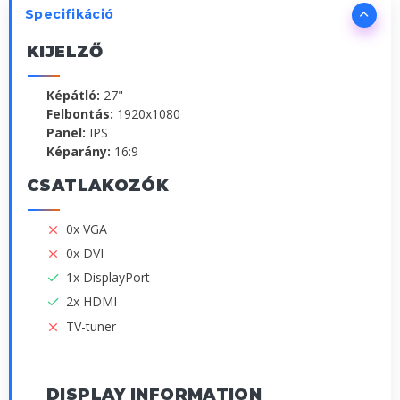
Specifikáció
KIJELZŐ
Képátló:
27"
Felbontás:
1920x1080
Panel:
IPS
Képarány:
16:9
CSATLAKOZÓK
0x VGA
0x DVI
1x DisplayPort
2x HDMI
TV-tuner
DISPLAY INFORMATION