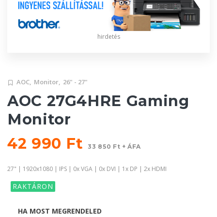
hirdetés
AOC,
Monitor,
26" - 27"
AOC 27G4HRE Gaming
Monitor
42 990 Ft
33 850 Ft + ÁFA
27" | 1920x1080 | IPS | 0x VGA | 0x DVI | 1x DP | 2x HDMI
RAKTÁRON
HA MOST MEGRENDELED