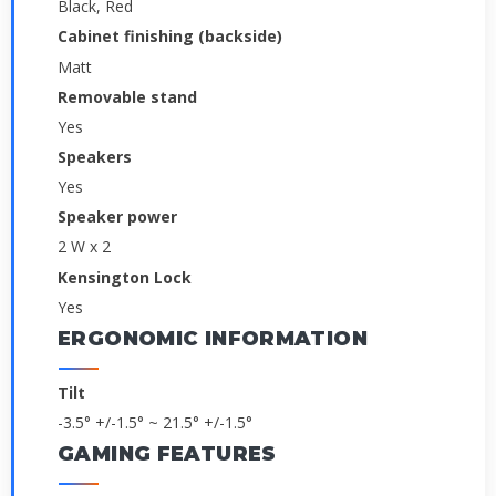
Black, Red
Cabinet finishing (backside)
Matt
Removable stand
Yes
Speakers
Yes
Speaker power
2 W x 2
Kensington Lock
Yes
ERGONOMIC INFORMATION
Tilt
-3.5° +/-1.5° ~ 21.5° +/-1.5°
GAMING FEATURES