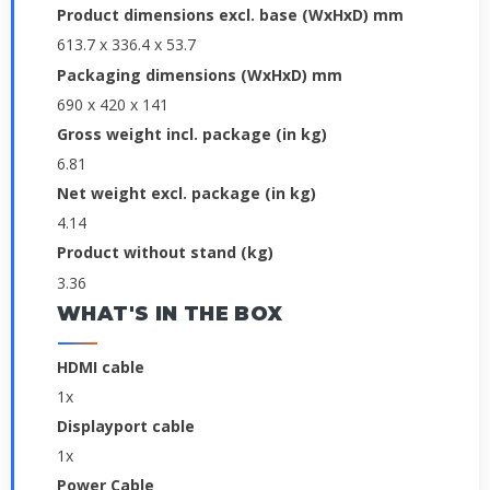
Product dimensions excl. base (WxHxD) mm
613.7 x 336.4 x 53.7
Packaging dimensions (WxHxD) mm
690 x 420 x 141
Gross weight incl. package (in kg)
6.81
Net weight excl. package (in kg)
4.14
Product without stand (kg)
3.36
WHAT'S IN THE BOX
HDMI cable
1x
Displayport cable
1x
Power Cable