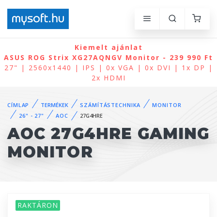
Kiemelt ajánlat
ASUS ROG Strix XG27AQNGV Monitor - 239 990 Ft
27" | 2560x1440 | IPS | 0x VGA | 0x DVI | 1x DP |
2x HDMI
CÍMLAP
TERMÉKEK
SZÁMÍTÁSTECHNIKA
MONITOR
26" - 27"
AOC
27G4HRE
AOC 27G4HRE GAMING
MONITOR
RAKTÁRON