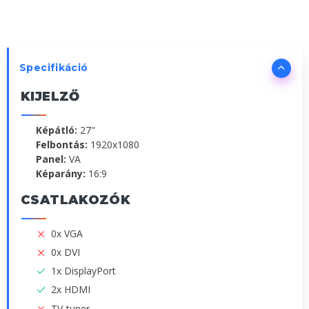
Specifikáció
KIJELZŐ
Képátló:
27"
Felbontás:
1920x1080
Panel:
VA
Képarány:
16:9
CSATLAKOZÓK
0x VGA
0x DVI
1x DisplayPort
2x HDMI
TV-tuner