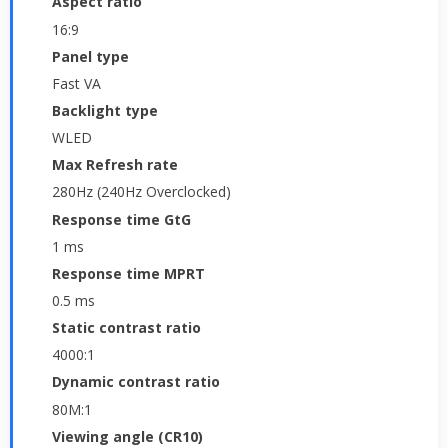
Aspect ratio
16:9
Panel type
Fast VA
Backlight type
WLED
Max Refresh rate
280Hz (240Hz Overclocked)
Response time GtG
1 ms
Response time MPRT
0.5 ms
Static contrast ratio
4000:1
Dynamic contrast ratio
80M:1
Viewing angle (CR10)