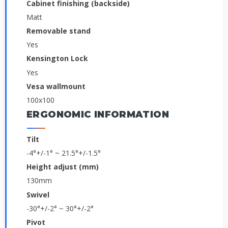
Cabinet finishing (backside)
Matt
Removable stand
Yes
Kensington Lock
Yes
Vesa wallmount
100x100
ERGONOMIC INFORMATION
Tilt
-4°+/-1° ~ 21.5°+/-1.5°
Height adjust (mm)
130mm
Swivel
-30°+/-2° ~ 30°+/-2°
Pivot