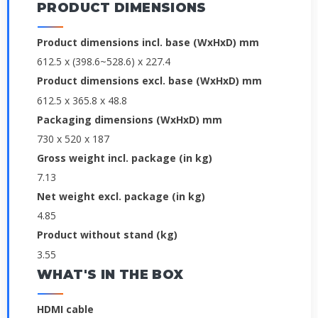
PRODUCT DIMENSIONS
Product dimensions incl. base (WxHxD) mm
612.5 x (398.6~528.6) x 227.4
Product dimensions excl. base (WxHxD) mm
612.5 x 365.8 x 48.8
Packaging dimensions (WxHxD) mm
730 x 520 x 187
Gross weight incl. package (in kg)
7.13
Net weight excl. package (in kg)
4.85
Product without stand (kg)
3.55
WHAT'S IN THE BOX
HDMI cable