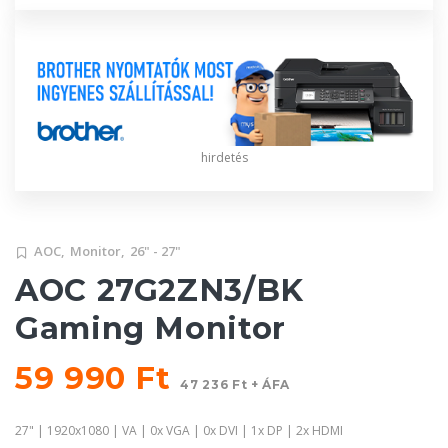
hirdetés
AOC,
Monitor,
26" - 27"
AOC 27G2ZN3/BK
Gaming Monitor
59 990 Ft
47 236 Ft + ÁFA
27" | 1920x1080 | VA | 0x VGA | 0x DVI | 1x DP | 2x HDMI