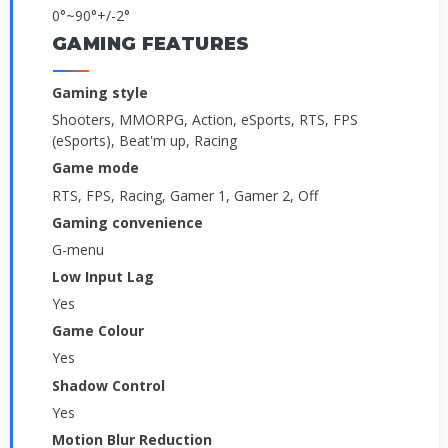
0°~90°+/-2°
GAMING FEATURES
Gaming style
Shooters, MMORPG, Action, eSports, RTS, FPS
(eSports), Beat'm up, Racing
Game mode
RTS, FPS, Racing, Gamer 1, Gamer 2, Off
Gaming convenience
G-menu
Low Input Lag
Yes
Game Colour
Yes
Shadow Control
Yes
Motion Blur Reduction