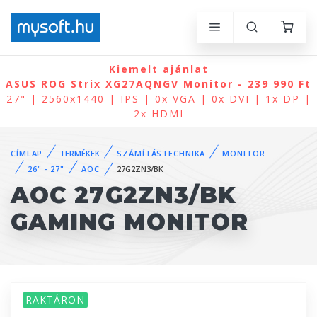
Kiemelt ajánlat
ASUS ROG Strix XG27AQNGV Monitor - 239 990 Ft
27" | 2560x1440 | IPS | 0x VGA | 0x DVI | 1x DP |
2x HDMI
CÍMLAP
TERMÉKEK
SZÁMÍTÁSTECHNIKA
MONITOR
26" - 27"
AOC
27G2ZN3/BK
AOC 27G2ZN3/BK
GAMING MONITOR
RAKTÁRON