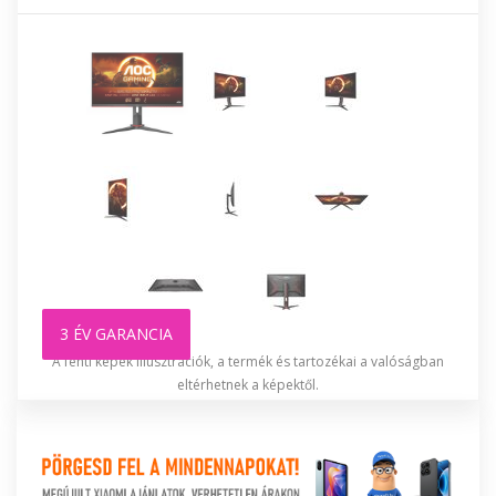
3 ÉV GARANCIA
A fenti képek illusztrációk, a termék és tartozékai a valóságban
eltérhetnek a képektől.