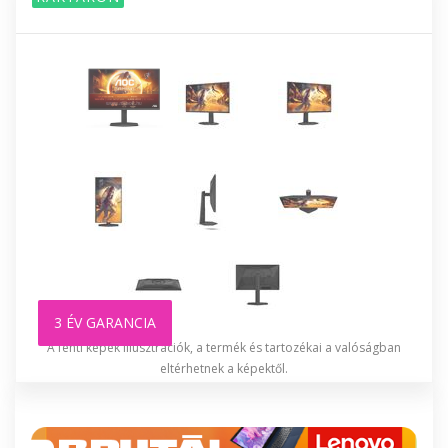
3 ÉV GARANCIA
A fenti képek illusztrációk, a termék és tartozékai a valóságban
eltérhetnek a képektől.