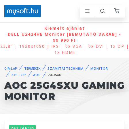
Kiemelt ajánlat
DELL U2424HE Monitor [BEMUTATÓ DARAB] -
99 990 Ft
23,8" | 1920x1080 | IPS | 0x VGA | 0x DVI | 1x DP |
1x HDMI
CÍMLAP
TERMÉKEK
SZÁMÍTÁSTECHNIKA
MONITOR
24" - 25"
AOC
25G4SXU
AOC 25G4SXU GAMING
MONITOR
RAKTÁRON