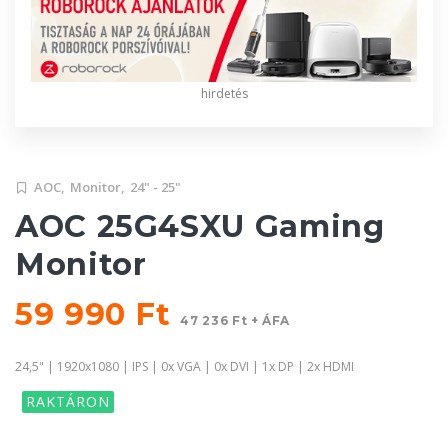
hirdetés
AOC,
Monitor,
24" - 25"
AOC 25G4SXU Gaming
Monitor
59 990 Ft
47 236 Ft + ÁFA
24,5" | 1920x1080 | IPS | 0x VGA | 0x DVI | 1x DP | 2x HDMI
RAKTÁRON