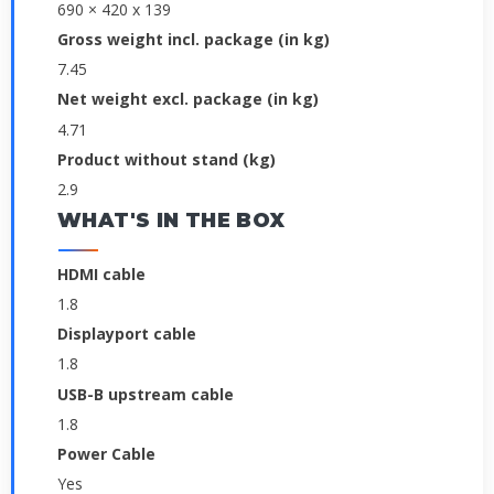
690 × 420 x 139
Gross weight incl. package (in kg)
7.45
Net weight excl. package (in kg)
4.71
Product without stand (kg)
2.9
WHAT'S IN THE BOX
HDMI cable
1.8
Displayport cable
1.8
USB-B upstream cable
1.8
Power Cable
Yes