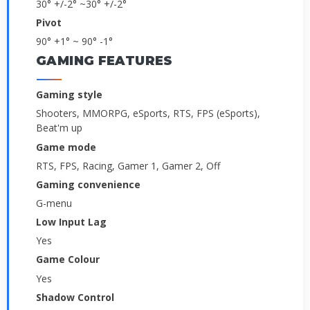
­30° +/-2° ~30° +/-2°
Pivot
­90° +1° ~ 90° -1°
GAMING FEATURES
Gaming style
Shooters, MMORPG, eSports, RTS, FPS (eSports),
Beat'm up
Game mode
RTS, FPS, Racing, Gamer 1, Gamer 2, Off
Gaming convenience
G-menu
Low Input Lag
Yes
Game Colour
Yes
Shadow Control