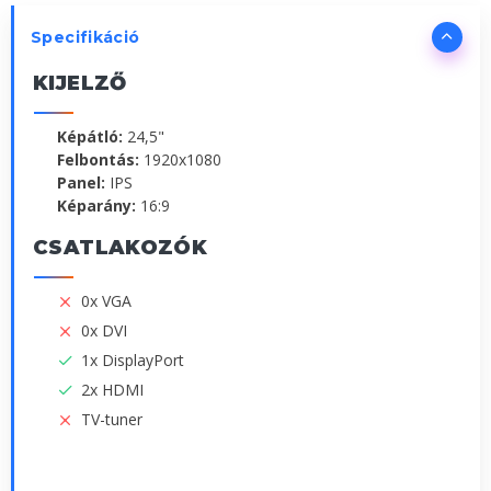
Specifikáció
KIJELZŐ
Képátló:
24,5"
Felbontás:
1920x1080
Panel:
IPS
Képarány:
16:9
CSATLAKOZÓK
0x VGA
0x DVI
1x DisplayPort
2x HDMI
TV-tuner