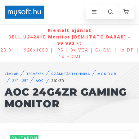
Kiemelt ajánlat
DELL U2424HE Monitor [BEMUTATÓ DARAB] -
99 990 Ft
23,8" | 1920x1080 | IPS | 0x VGA | 0x DVI | 1x DP |
1x HDMI
CÍMLAP
TERMÉKEK
SZÁMÍTÁSTECHNIKA
MONITOR
24" - 25"
AOC
24G4ZR
AOC 24G4ZR GAMING
MONITOR
RAKTÁRON