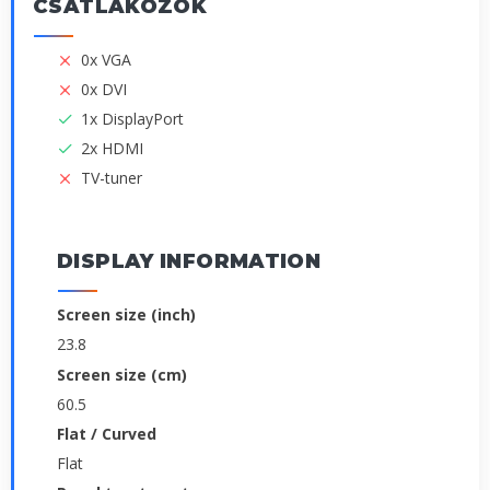
CSATLAKOZÓK
0x VGA
0x DVI
1x DisplayPort
2x HDMI
TV-tuner
DISPLAY INFORMATION
Screen size (inch)
23.8
Screen size (cm)
60.5
Flat / Curved
Flat