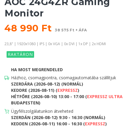
AOC 24G4ZR Gaming
Monitor
48 990 Ft
38 575 Ft + ÁFA
23,8" | 1920x1080 | IPS | 0x VGA | 0x DVI | 1x DP | 2x HDMI
RAKTÁRON
HA MOST MEGRENDELED
Házhoz, csomagpontra, csomagautomatába szállítjuk
SZERDÁRA (2026-08-12) (NORMÁL)
KEDDRE (2026-08-11) (
EXPRESSZ
)
HÉTFŐRE (2026-08-10) 13:00 - 17:00 (
EXPRESSZ ULTRA
BUDAPESTEN)
Ügyfélszolgálatunkon átveheted
SZERDÁN (2026-08-12) 9:30 - 16:30 (NORMÁL)
KEDDEN (2026-08-11) 16:00 - 16:30 (
EXPRESSZ
)