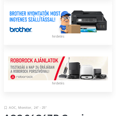
hirdetés
hirdetés
AOC,
Monitor,
24" - 25"