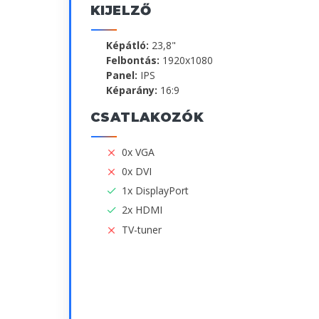
KIJELZŐ
Képátló:
23,8"
Felbontás:
1920x1080
Panel:
IPS
Képarány:
16:9
CSATLAKOZÓK
0x VGA
0x DVI
1x DisplayPort
2x HDMI
TV-tuner