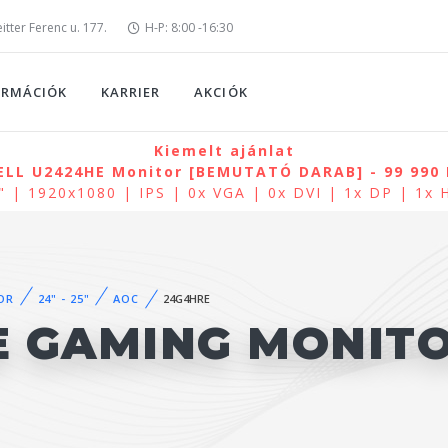
tter Ferenc u. 177.
H-P: 8:00 -16:30
ORMÁCIÓK
KARRIER
AKCIÓK
Kiemelt ajánlat
ELL U2424HE Monitor [BEMUTATÓ DARAB] - 99 990 
" | 1920x1080 | IPS | 0x VGA | 0x DVI | 1x DP | 1x
OR
24" - 25"
AOC
24G4HRE
E GAMING MONIT