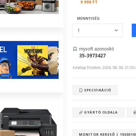
9 990 FT
MENNYISÉG
mysoft azonosító
35-3973427
Adatlap frissítve: 2026. 08. 06. 21:50
SPECIFIKÁCIÓ
GYÁRTÓ OLDALA
MONITOR KERESŐ | 1920X10