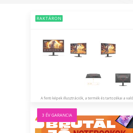
RAKTÁRON
A fenti képek illusztrációk, a termék és tartozékai a va
3 ÉV GARANCIA