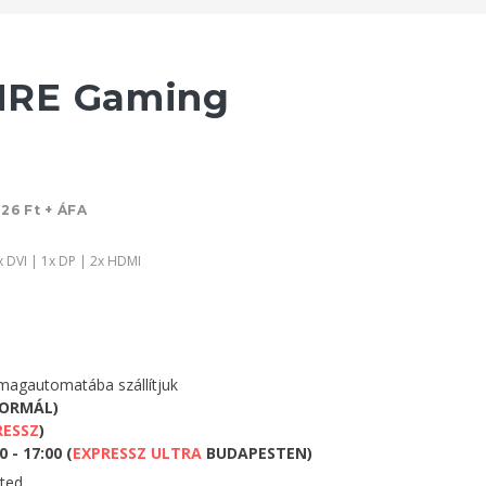
HRE Gaming
126 Ft + ÁFA
x DVI | 1x DP | 2x HDMI
agautomatába szállítjuk
NORMÁL)
RESSZ
)
 - 17:00 (
EXPRESSZ ULTRA
BUDAPESTEN)
eted