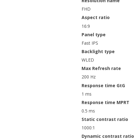
Resolution name
FHD
Aspect ratio
16:9
Panel type
Fast IPS
Backlight type
WLED
Max Refresh rate
200 Hz
Response time GtG
1 ms
Response time MPRT
0.5 ms
Static contrast ratio
1000:1
Dynamic contrast ratio