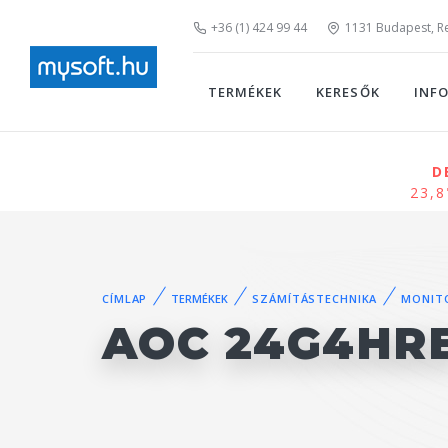
+36 (1) 424 99 44
1131 Budapest, Rei
TERMÉKEK
KERESŐK
INF
D
23,8
CÍMLAP
TERMÉKEK
SZÁMÍTÁSTECHNIKA
MONIT
AOC 24G4HR