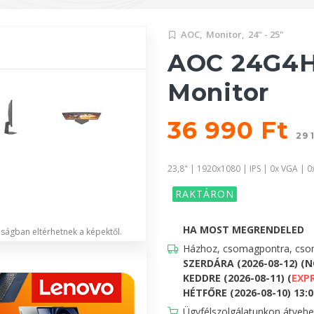
AOC,
Monitor,
24" - 25"
AOC 24G4
Monitor
36 990 Ft
29 
23,8" | 1920x1080 | IPS | 0x VGA | 0
RAKTÁRON
HA MOST MEGRENDELED
lóságban eltérhetnek a képektől.
Házhoz, csomagpontra, csom
SZERDÁRA (2026-08-12) (
KEDDRE (2026-08-11) (
EXP
HÉTFŐRE (2026-08-10) 13:00
Ügyfélszolgálatunkon átveh