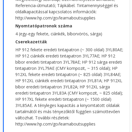
Referencia-útmutató; Tápkábel. Tintamennyiséggel és
oldalkapacitással kapcsolatos információk:
http://www.hp.com/go/learnaboutsupplies
Nyomtatópatronok száma
4 (egy-egy fekete, ciánkék, bíborvörös, sárga)
Cserekazetták
HP 912 fekete eredeti tintapatron (~ 300 oldal) 3YL80AE;
HP 912 ciánkék eredeti tintapatron 3YL77AE; HP 912
bíbor eredeti tintapatron 3YL78AE; HP 912 sárga eredeti
tintapatron 3YL79AE (CMY kompozit, ~ 315 oldal); HP
912XL fekete eredeti tintapatron (~ 825 oldal) 3YL84AE;
HP 912XL ciánkék eredeti tintapatron 3YL81A; HP 912XL
bíbor eredeti tintapatron 3YL82A; HP 912XL sárga
eredeti tintapatron 3YL83A (CMY kompozit, ~ 825 oldal);
HP 917XL fekete eredeti tintapatron (~ 1500 oldal)
3YL85AE. A tényleges kapacitás a kinyomtatott oldalak
tartalmától és más tényezőktől függően számottevően
változhat. További részletek:
http://www.hp.com/go/learnaboutsupplies