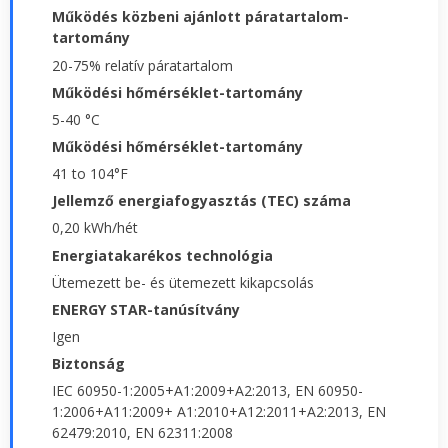
Működés közbeni ajánlott páratartalom-
tartomány
20-75% relatív páratartalom
Működési hőmérséklet-tartomány
5-40 °C
Működési hőmérséklet-tartomány
41 to 104°F
Jellemző energiafogyasztás (TEC) száma
0,20 kWh/hét
Energiatakarékos technológia
Ütemezett be- és ütemezett kikapcsolás
ENERGY STAR-tanúsítvány
Igen
Biztonság
IEC 60950-1:2005+A1:2009+A2:2013, EN 60950-
1:2006+A11:2009+ A1:2010+A12:2011+A2:2013, EN
62479:2010, EN 62311:2008