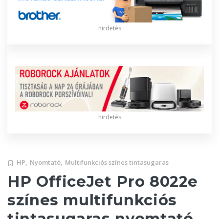
hirdetés
hirdetés
HP,
Nyomtató,
Multifunkciós színes tintasugaras
HP OfficeJet Pro 8022e
színes multifunkciós
tintasugaras nyomtató,