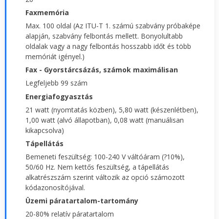
Faxmemória
Max. 100 oldal (Az ITU-T 1. számú szabvány próbaképe
alapján, szabvány felbontás mellett. Bonyolultabb
oldalak vagy a nagy felbontás hosszabb időt és több
memóriát igényel.)
Fax - Gyorstárcsázás, számok maximálisan
Legfeljebb 99 szám
Energiafogyasztás
21 watt (nyomtatás közben), 5,80 watt (készenlétben),
1,00 watt (alvó állapotban), 0,08 watt (manuálisan
kikapcsolva)
Tápellátás
Bemeneti feszültség: 100-240 V váltóáram (?10%),
50/60 Hz. Nem kettős feszültség, a tápellátás
alkatrészszám szerint változik az opció számozott
kódazonosítójával.
Üzemi páratartalom-tartomány
20-80% relatív páratartalom