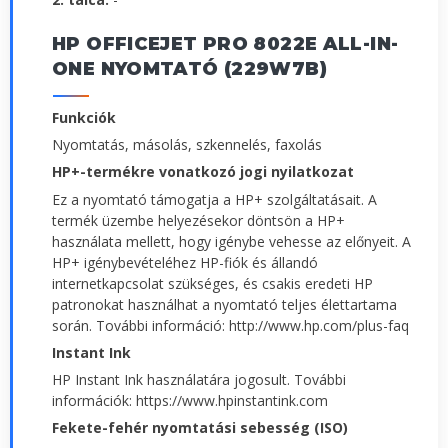
HP OFFICEJET PRO 8022E ALL-IN-
ONE NYOMTATÓ (229W7B)
Funkciók
Nyomtatás, másolás, szkennelés, faxolás
HP+-termékre vonatkozó jogi nyilatkozat
Ez a nyomtató támogatja a HP+ szolgáltatásait. A
termék üzembe helyezésekor döntsön a HP+
használata mellett, hogy igénybe vehesse az előnyeit. A
HP+ igénybevételéhez HP-fiók és állandó
internetkapcsolat szükséges, és csakis eredeti HP
patronokat használhat a nyomtató teljes élettartama
során. További információ: http://www.hp.com/plus-faq
Instant Ink
HP Instant Ink használatára jogosult. További
információk: https://www.hpinstantink.com
Fekete-fehér nyomtatási sebesség (ISO)