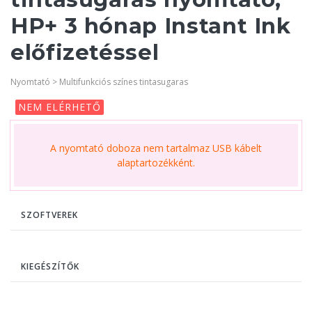
HP+ 3 hónap Instant Ink
előfizetéssel
Nyomtató > Multifunkciós színes tintasugaras
NEM ELÉRHETŐ
A nyomtató doboza nem tartalmaz USB kábelt
alaptartozékként.
SZOFTVEREK
KIEGÉSZÍTŐK