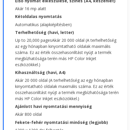
Első nyomat elkészülése, színes (A4, készenlét)
Akár 16 mp alatt
Kétoldalas nyomtatás
Automatikus (alapkiépítésben)
Terhelhetőség (havi, letter)
Up to 20,000 pagesAkár 20 000 oldal (A terhelhetőség
az egy hónapban kinyomtatható oldalak maximális
száma. Ez az érték összehasonlítást nyújt a termék
megbízhatósága terén más HP Color InkJet
eszközökkel.)
Kihasználtság (havi, A4)
Akár 20 000 oldal (A terhelhetőség az egy hónapban
kinyomtatható oldalak maximális száma. Ez az érték
összehasonlítást nyújt a termék megbízhatósága terén
más HP Color InkJet eszközökkel.)
Ajánlott havi nyomtatási mennyiség
Akár 800 oldal
Fekete-fehér nyomtatási minőség (legjobb)