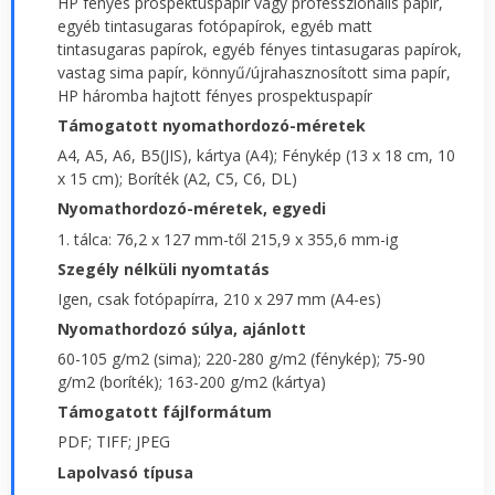
HP fényes prospektuspapír vagy professzionális papír,
egyéb tintasugaras fotópapírok, egyéb matt
tintasugaras papírok, egyéb fényes tintasugaras papírok,
vastag sima papír, könnyű/újrahasznosított sima papír,
HP háromba hajtott fényes prospektuspapír
Támogatott nyomathordozó-méretek
A4, A5, A6, B5(JIS), kártya (A4); Fénykép (13 x 18 cm, 10
x 15 cm); Boríték (A2, C5, C6, DL)
Nyomathordozó-méretek, egyedi
1. tálca: 76,2 x 127 mm-től 215,9 x 355,6 mm-ig
Szegély nélküli nyomtatás
Igen, csak fotópapírra, 210 x 297 mm (A4-es)
Nyomathordozó súlya, ajánlott
60-105 g/m2 (sima); 220-280 g/m2 (fénykép); 75-90
g/m2 (boríték); 163-200 g/m2 (kártya)
Támogatott fájlformátum
PDF; TIFF; JPEG
Lapolvasó típusa