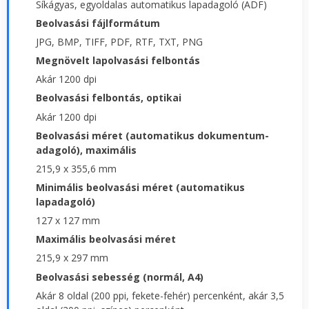
Síkágyas, egyoldalas automatikus lapadagoló (ADF)
Beolvasási fájlformátum
JPG, BMP, TIFF, PDF, RTF, TXT, PNG
Megnövelt lapolvasási felbontás
Akár 1200 dpi
Beolvasási felbontás, optikai
Akár 1200 dpi
Beolvasási méret (automatikus dokumentum-
adagoló), maximális
215,9 x 355,6 mm
Minimális beolvasási méret (automatikus
lapadagoló)
127 x 127 mm
Maximális beolvasási méret
215,9 x 297 mm
Beolvasási sebesség (normál, A4)
Akár 8 oldal (200 ppi, fekete-fehér) percenként, akár 3,5