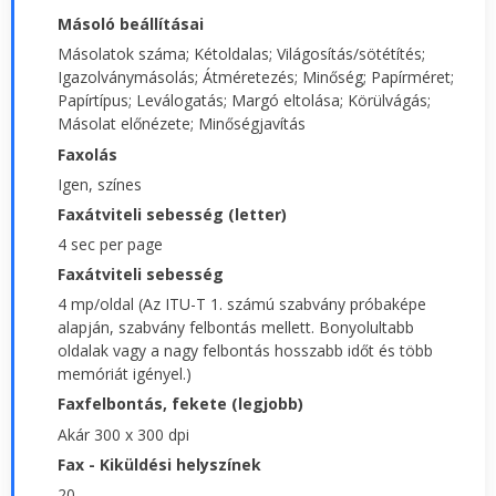
Másoló beállításai
Másolatok száma; Kétoldalas; Világosítás/sötétítés;
Igazolványmásolás; Átméretezés; Minőség; Papírméret;
Papírtípus; Leválogatás; Margó eltolása; Körülvágás;
Másolat előnézete; Minőségjavítás
Faxolás
Igen, színes
Faxátviteli sebesség (letter)
4 sec per page
Faxátviteli sebesség
4 mp/oldal (Az ITU-T 1. számú szabvány próbaképe
alapján, szabvány felbontás mellett. Bonyolultabb
oldalak vagy a nagy felbontás hosszabb időt és több
memóriát igényel.)
Faxfelbontás, fekete (legjobb)
Akár 300 x 300 dpi
Fax - Kiküldési helyszínek
20