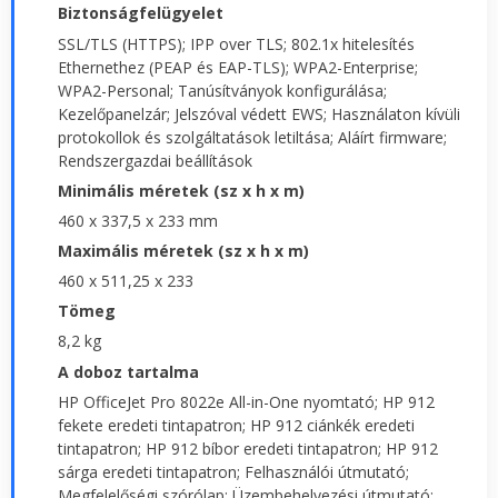
Biztonságfelügyelet
SSL/TLS (HTTPS); IPP over TLS; 802.1x hitelesítés
Ethernethez (PEAP és EAP-TLS); WPA2-Enterprise;
WPA2-Personal; Tanúsítványok konfigurálása;
Kezelőpanelzár; Jelszóval védett EWS; Használaton kívüli
protokollok és szolgáltatások letiltása; Aláírt firmware;
Rendszergazdai beállítások
Minimális méretek (sz x h x m)
460 x 337,5 x 233 mm
Maximális méretek (sz x h x m)
460 x 511,25 x 233
Tömeg
8,2 kg
A doboz tartalma
HP OfficeJet Pro 8022e All-in-One nyomtató; HP 912
fekete eredeti tintapatron; HP 912 ciánkék eredeti
tintapatron; HP 912 bíbor eredeti tintapatron; HP 912
sárga eredeti tintapatron; Felhasználói útmutató;
Megfelelőségi szórólap; Üzembehelyezési útmutató;