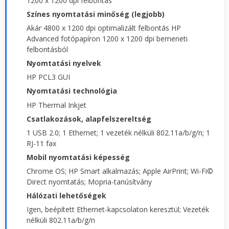
1200 x 1200 dpi felbontás
Színes nyomtatási minőség (legjobb)
Akár 4800 x 1200 dpi optimalizált felbontás HP
Advanced fotópapíron 1200 x 1200 dpi bemeneti
felbontásból
Nyomtatási nyelvek
HP PCL3 GUI
Nyomtatási technológia
HP Thermal Inkjet
Csatlakozások, alapfelszereltség
1 USB 2.0; 1 Ethernet; 1 vezeték nélküli 802.11a/b/g/n; 1
RJ-11 fax
Mobil nyomtatási képesség
Chrome OS; HP Smart alkalmazás; Apple AirPrint; Wi-Fi©
Direct nyomtatás; Mopria-tanúsítvány
Hálózati lehetőségek
Igen, beépített Ethernet-kapcsolaton keresztül; Vezeték
nélküli 802.11a/b/g/n