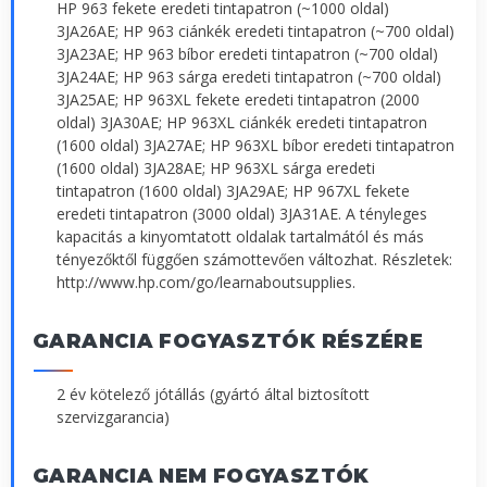
HP 963 fekete eredeti tintapatron (~1000 oldal)
3JA26AE; HP 963 ciánkék eredeti tintapatron (~700 oldal)
3JA23AE; HP 963 bíbor eredeti tintapatron (~700 oldal)
3JA24AE; HP 963 sárga eredeti tintapatron (~700 oldal)
3JA25AE; HP 963XL fekete eredeti tintapatron (2000
oldal) 3JA30AE; HP 963XL ciánkék eredeti tintapatron
(1600 oldal) 3JA27AE; HP 963XL bíbor eredeti tintapatron
(1600 oldal) 3JA28AE; HP 963XL sárga eredeti
tintapatron (1600 oldal) 3JA29AE; HP 967XL fekete
eredeti tintapatron (3000 oldal) 3JA31AE. A tényleges
kapacitás a kinyomtatott oldalak tartalmától és más
tényezőktől függően számottevően változhat. Részletek:
http://www.hp.com/go/learnaboutsupplies.
GARANCIA FOGYASZTÓK RÉSZÉRE
2 év kötelező jótállás (gyártó által biztosított
szervizgarancia)
GARANCIA NEM FOGYASZTÓK