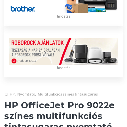
hirdetés
hirdetés
HP,
Nyomtató,
Multifunkciós színes tintasugaras
HP OfficeJet Pro 9022e
színes multifunkciós
tintasugaras nyomtató,