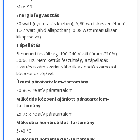
Max. 99
Energiafogyasztás
30 watt (nyomtatás közben), 5,80 watt (készenlétben),
1,22 watt (alvó állapotban), 0,08 watt (manuálisan
kikapcsolva)
Tápellátás
Bemeneti feszültség: 100-240 V váltóáram (?10%),
50/60 Hz. Nem kettős feszültség, a tápellátás
alkatrészszám szerint változik az opció számozott
kódazonosítójával.
Üzemi páratartalom-tartomány
20-80% relatív páratartalom
Működés közbeni ajánlott páratartalom-
tartomány
25-75% relatív páratartalom
Működési hőmérséklet-tartomány
5-40 °C
Működési hőmérséklet-tartomány