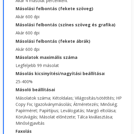
Akár 4 másolat percenként
Másolási felbontás (fekete szöveg)
Akár 600 dpi
Másolási felbontás (színes szöveg és grafika)
Akár 600 dpi
Másolási felbontás (fekete ábrák)
Akár 600 dpi
Másolatok maximális száma
Legfeljebb 99 másolat
Másolás kicsinyítési/nagyítási beállítása
i
25-400%
Másoló beállításai
Másolatok száma; Kétoldalas; Világosítás/sötétítés; HP
Copy Fix; Igazolványmásolás; Átméretezés; Minőség;
Papírméret; Papírtípus; Leválogatás; Margó eltolása;
Körülvágás; Másolat előnézete; Tálca kiválasztása;
Minőségjavítás
Faxolás