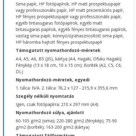
Sima papír, HP fotópapírok, HP matt prospektuspapír
vagy professzionális papír, HP matt prezentációs papír,
HP fényes prospektuspapír vagy professzionális papír,
egyéb tintasugaras fotópapírok, egyéb matt
tintasugaras papírok, egyéb fényes tintasugaras papírok,
vastag sima papír, könnyű/újrahasznosított sima papír,
HP háromba hajtott fényes prospektuspapír
Támogatott nyomathordozó-méretek
A4, A5, A6, B5 (JIS), kártya (A4, Hagaki, Ofuku Hagaki);
Fénykép (13 x 18 cm, 10 x 15 cm); Boríték (A2, C5, C6,
DL)
Nyomathordozó-méretek, egyedi
1. tálca: N/A. 2. tálca: 76,2 x 127 - 215,9 x 355,6 mm
Szegély nélküli nyomtatás
Igen, csak fotópapírra; 210 x 297 mm (A4)
Nyomathordozó súlya, ajánlott
60-105 g/m2 (sima); 220-280 g/m2 (fénykép); 75-90
g/m2 (boríték); 163-200 g/m2 (kártya)
Támogatott fájlformátum