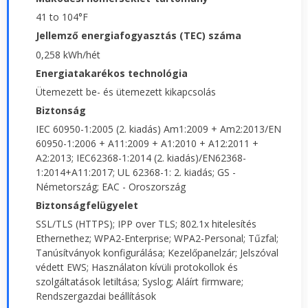
41 to 104°F
Jellemző energiafogyasztás (TEC) száma
0,258 kWh/hét
Energiatakarékos technológia
Ütemezett be- és ütemezett kikapcsolás
Biztonság
IEC 60950-1:2005 (2. kiadás) Am1:2009 + Am2:2013/EN
60950-1:2006 + A11:2009 + A1:2010 + A12:2011 +
A2:2013; IEC62368-1:2014 (2. kiadás)/EN62368-
1:2014+A11:2017; UL 62368-1: 2. kiadás; GS -
Németország; EAC - Oroszország
Biztonságfelügyelet
SSL/TLS (HTTPS); IPP over TLS; 802.1x hitelesítés
Ethernethez; WPA2-Enterprise; WPA2-Personal; Tűzfal;
Tanúsítványok konfigurálása; Kezelőpanelzár; Jelszóval
védett EWS; Használaton kívüli protokollok és
szolgáltatások letiltása; Syslog; Aláírt firmware;
Rendszergazdai beállítások