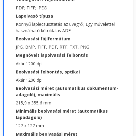
PDF; TIFF; JPEG
Lapolvasó típusa
Könnyű laplecsúsztatás az üvegről; Egy művelettel
használható kétoldalas ADF
Beolvasási fájlformátum
JPG, BMP, TIFF, PDF, RTF, TXT, PNG
Megnövelt lapolvasási felbontás
Akár 1200 dpi
Beolvasási felbontás, optikai
Akár 1200 dpi
Beolvasási méret (automatikus dokumentum-
adagoló), maximális
215,9 x 355,6 mm
Minimális beolvasási méret (automatikus
lapadagoló)
127 x 127 mm
Maximális beolvasási méret