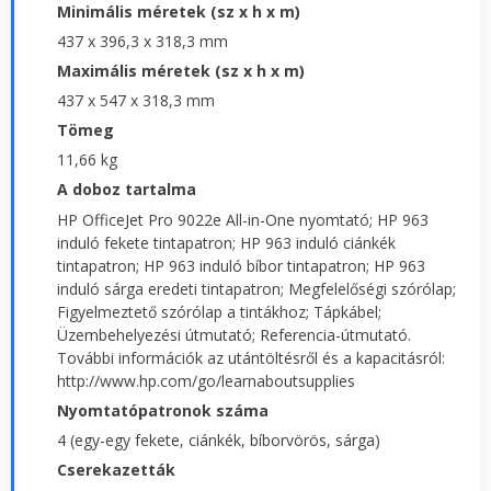
Minimális méretek (sz x h x m)
437 x 396,3 x 318,3 mm
Maximális méretek (sz x h x m)
437 x 547 x 318,3 mm
Tömeg
11,66 kg
A doboz tartalma
HP OfficeJet Pro 9022e All-in-One nyomtató; HP 963
induló fekete tintapatron; HP 963 induló ciánkék
tintapatron; HP 963 induló bíbor tintapatron; HP 963
induló sárga eredeti tintapatron; Megfelelőségi szórólap;
Figyelmeztető szórólap a tintákhoz; Tápkábel;
Üzembehelyezési útmutató; Referencia-útmutató.
További információk az utántöltésről és a kapacitásról:
http://www.hp.com/go/learnaboutsupplies
Nyomtatópatronok száma
4 (egy-egy fekete, ciánkék, bíborvörös, sárga)
Cserekazetták