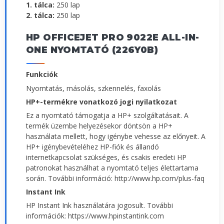
1. tálca:
250 lap
2. tálca:
250 lap
HP OFFICEJET PRO 9022E ALL-IN-
ONE NYOMTATÓ (226Y0B)
Funkciók
Nyomtatás, másolás, szkennelés, faxolás
HP+-termékre vonatkozó jogi nyilatkozat
Ez a nyomtató támogatja a HP+ szolgáltatásait. A
termék üzembe helyezésekor döntsön a HP+
használata mellett, hogy igénybe vehesse az előnyeit. A
HP+ igénybevételéhez HP-fiók és állandó
internetkapcsolat szükséges, és csakis eredeti HP
patronokat használhat a nyomtató teljes élettartama
során. További információ: http://www.hp.com/plus-faq
Instant Ink
HP Instant Ink használatára jogosult. További
információk: https://www.hpinstantink.com