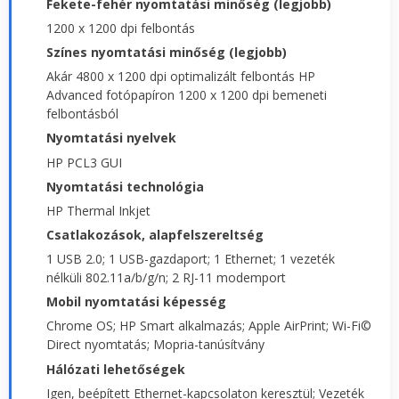
Fekete-fehér nyomtatási minőség (legjobb)
1200 x 1200 dpi felbontás
Színes nyomtatási minőség (legjobb)
Akár 4800 x 1200 dpi optimalizált felbontás HP
Advanced fotópapíron 1200 x 1200 dpi bemeneti
felbontásból
Nyomtatási nyelvek
HP PCL3 GUI
Nyomtatási technológia
HP Thermal Inkjet
Csatlakozások, alapfelszereltség
1 USB 2.0; 1 USB-gazdaport; 1 Ethernet; 1 vezeték
nélküli 802.11a/b/g/n; 2 RJ-11 modemport
Mobil nyomtatási képesség
Chrome OS; HP Smart alkalmazás; Apple AirPrint; Wi-Fi©
Direct nyomtatás; Mopria-tanúsítvány
Hálózati lehetőségek
Igen, beépített Ethernet-kapcsolaton keresztül; Vezeték