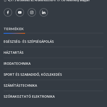
4,9 / 5 értékelés az Árukereső.hu-n 19 750 vélemény alapján
TERMÉKEK
EGÉSZSÉG- ÉS SZÉPSÉGÁPOLÁS
HÁZTARTÁS
IRODATECHNIKA
SPORT ÉS SZABADIDŐ, KÖZLEKEDÉS
SZÁMÍTÁSTECHNIKA
SZÓRAKOZTATÓ ELEKTRONIKA