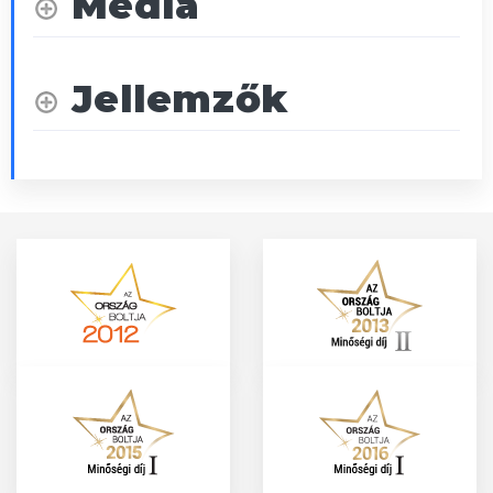
Média
Jellemzők