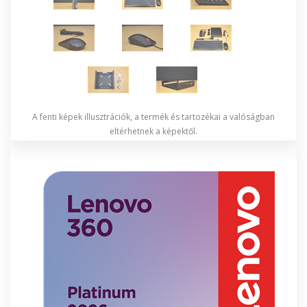
A fenti képek illusztrációk, a termék és tartozékai a valóságban
eltérhetnek a képektől.