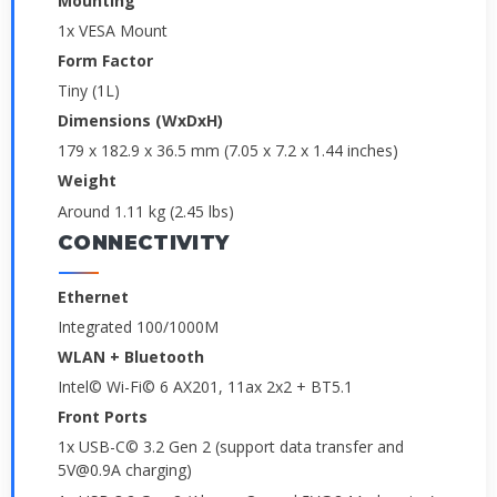
Mounting
1x VESA Mount
Form Factor
Tiny (1L)
Dimensions (WxDxH)
179 x 182.9 x 36.5 mm (7.05 x 7.2 x 1.44 inches)
Weight
Around 1.11 kg (2.45 lbs)
CONNECTIVITY
Ethernet
Integrated 100/1000M
WLAN + Bluetooth
Intel© Wi-Fi© 6 AX201, 11ax 2x2 + BT5.1
Front Ports
1x USB-C© 3.2 Gen 2 (support data transfer and
5V@0.9A charging)