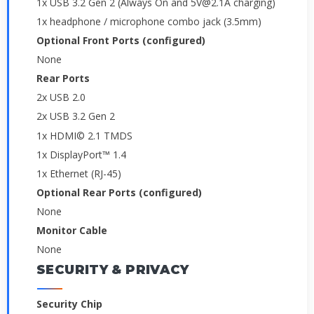
1x USB 3.2 Gen 2 (Always On and 5V@2.1A charging)
1x headphone / microphone combo jack (3.5mm)
Optional Front Ports (configured)
None
Rear Ports
2x USB 2.0
2x USB 3.2 Gen 2
1x HDMI© 2.1 TMDS
1x DisplayPort™ 1.4
1x Ethernet (RJ-45)
Optional Rear Ports (configured)
None
Monitor Cable
None
SECURITY & PRIVACY
Security Chip