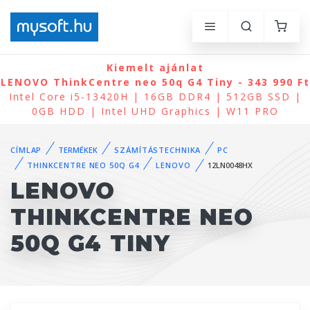
Kiemelt ajánlat
LENOVO ThinkCentre neo 50q G4 Tiny - 343 990 Ft
Intel Core i5-13420H | 16GB DDR4 | 512GB SSD |
0GB HDD | Intel UHD Graphics | W11 PRO
CÍMLAP
TERMÉKEK
SZÁMÍTÁSTECHNIKA
PC
THINKCENTRE NEO 50Q G4
LENOVO
12LN0048HX
LENOVO
THINKCENTRE NEO
50Q G4 TINY