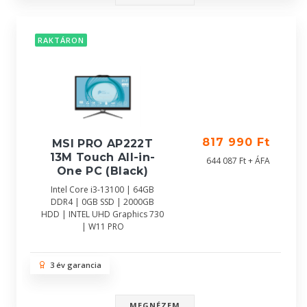
RAKTÁRON
817 990 Ft
MSI PRO AP222T
13M Touch All-in-
644 087 Ft + ÁFA
One PC (Black)
Intel Core i3-13100 | 64GB
DDR4 | 0GB SSD | 2000GB
HDD | INTEL UHD Graphics 730
| W11 PRO
3 év garancia
MEGNÉZEM