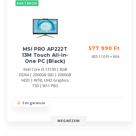
RAKTÁRON
577 990 Ft
MSI PRO AP222T
13M Touch All-in-
455 110 Ft + ÁFA
One PC (Black)
Intel Core i3-13100 | 8GB
DDR4 | 2000GB SSD | 2000GB
HDD | INTEL UHD Graphics
730 | W11 PRO
3 év garancia
MEGNÉZEM