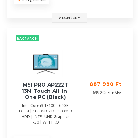
MEGNÉZEM
RAKTÁRON
887 990 Ft
MSI PRO AP222T
13M Touch All-in-
699 205 Ft + ÁFA
One PC (Black)
Intel Core i3-13100 | 64GB
DDR4 | 1000GB SSD | 1000GB
HDD | INTEL UHD Graphics
730 | W11 PRO