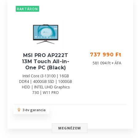
RAKTÁRON
737 990 Ft
MSI PRO AP222T
13M Touch All-in-
581 094 Ft + ÁFA
One PC (Black)
Intel Core i3-13100 | 16GB
DDR4 | 4000GB SSD | 1000GB
HDD | INTEL UHD Graphics
730 | W11 PRO
3 év garancia
MEGNÉZEM