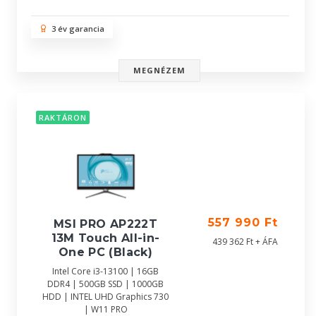
3 év garancia
MEGNÉZEM
RAKTÁRON
557 990 Ft
MSI PRO AP222T
13M Touch All-in-
439 362 Ft + ÁFA
One PC (Black)
Intel Core i3-13100 | 16GB
DDR4 | 500GB SSD | 1000GB
HDD | INTEL UHD Graphics 730
| W11 PRO