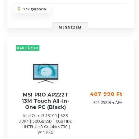
3 év garancia
MEGNÉZEM
RAKTÁRON
407 990 Ft
MSI PRO AP222T
13M Touch All-in-
321 252 Ft + ÁFA
One PC (Black)
Intel Core i3-13100 | 8GB
DDR4 | 500GB SSD | 0GB HDD
| INTEL UHD Graphics 730 |
W11 PRO