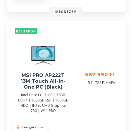
MEGNÉZEM
RAKTÁRON
687 990 Ft
MSI PRO AP222T
13M Touch All-in-
541 724 Ft + ÁFA
One PC (Black)
Intel Core i3-13100 | 32GB
DDR4 | 1000GB SSD | 1000GB
HDD | INTEL UHD Graphics
730 | W11 PRO
3 év garancia