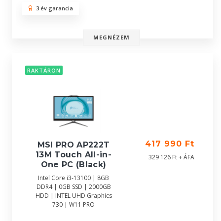
3 év garancia
MEGNÉZEM
RAKTÁRON
417 990 Ft
MSI PRO AP222T
13M Touch All-in-
329 126 Ft + ÁFA
One PC (Black)
Intel Core i3-13100 | 8GB
DDR4 | 0GB SSD | 2000GB
HDD | INTEL UHD Graphics
730 | W11 PRO