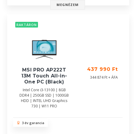
MEGNÉZEM
RAKTÁRON
437 990 Ft
MSI PRO AP222T
13M Touch All-in-
344 874 Ft + ÁFA
One PC (Black)
Intel Core i3-13100 | 8GB
DDR4 | 250GB SSD | 1000GB
HDD | INTEL UHD Graphics
730 | W11 PRO
3 év garancia