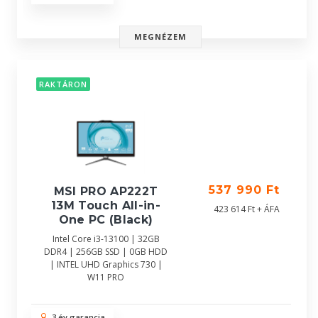
MEGNÉZEM
RAKTÁRON
537 990 Ft
MSI PRO AP222T
13M Touch All-in-
423 614 Ft + ÁFA
One PC (Black)
Intel Core i3-13100 | 32GB
DDR4 | 256GB SSD | 0GB HDD
| INTEL UHD Graphics 730 |
W11 PRO
3 év garancia