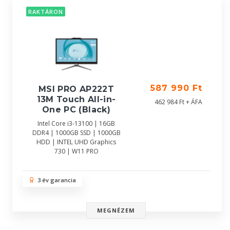
RAKTÁRON
587 990 Ft
MSI PRO AP222T
13M Touch All-in-
462 984 Ft + ÁFA
One PC (Black)
Intel Core i3-13100 | 16GB
DDR4 | 1000GB SSD | 1000GB
HDD | INTEL UHD Graphics
730 | W11 PRO
3 év garancia
MEGNÉZEM