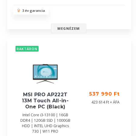
3 év garancia
MEGNÉZEM
RAKTÁRON
537 990 Ft
MSI PRO AP222T
13M Touch All-in-
423 614 Ft + ÁFA
One PC (Black)
Intel Core i3-13100 | 16GB
DDR4 | 120GB SSD | 1000GB
HDD | INTEL UHD Graphics
730 | W11 PRO