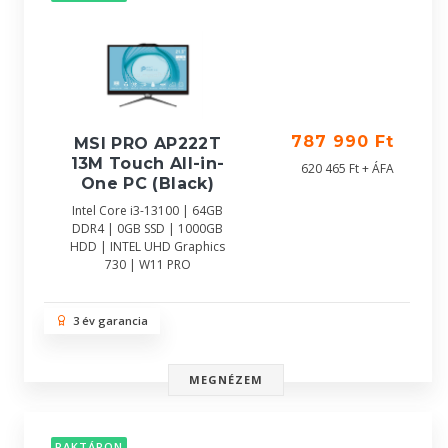
787 990 Ft
MSI PRO AP222T
13M Touch All-in-
620 465 Ft + ÁFA
One PC (Black)
Intel Core i3-13100 | 64GB
DDR4 | 0GB SSD | 1000GB
HDD | INTEL UHD Graphics
730 | W11 PRO
3 év garancia
MEGNÉZEM
RAKTÁRON