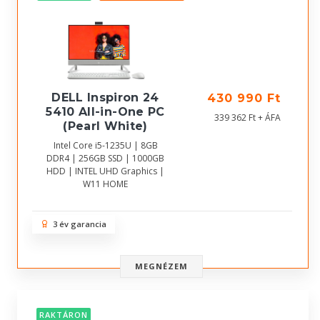
DELL Inspiron 24
430 990 Ft
5410 All-in-One PC
339 362 Ft + ÁFA
(Pearl White)
Intel Core i5-1235U | 8GB
DDR4 | 256GB SSD | 1000GB
HDD | INTEL UHD Graphics |
W11 HOME
3 év garancia
MEGNÉZEM
RAKTÁRON