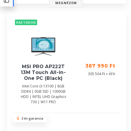
MEGNÉZEM
RAKTÁRON
387 990 Ft
MSI PRO AP222T
13M Touch All-in-
305 504 Ft + ÁFA
One PC (Black)
Intel Core i3-13100 | 8GB
DDR4 | 0GB SSD | 1000GB
HDD | INTEL UHD Graphics
730 | W11 PRO
3 év garancia