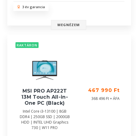
3 év garancia
MEGNÉZEM
RAKTÁRON
467 990 Ft
MSI PRO AP222T
13M Touch All-in-
368 496 Ft + ÁFA
One PC (Black)
Intel Core i3-13100 | 8GB
DDR4 | 250GB SSD | 2000GB
HDD | INTEL UHD Graphics
730 | W11 PRO