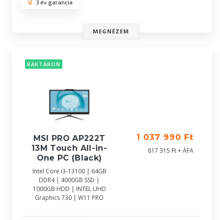
3 év garancia
MEGNÉZEM
RAKTÁRON
1 037 990 Ft
MSI PRO AP222T
13M Touch All-in-
817 315 Ft + ÁFA
One PC (Black)
Intel Core i3-13100 | 64GB
DDR4 | 4000GB SSD |
1000GB HDD | INTEL UHD
Graphics 730 | W11 PRO