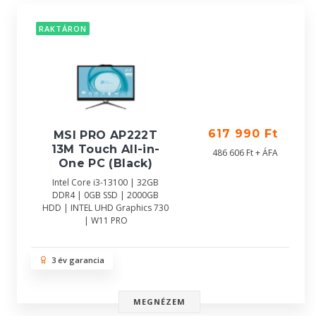
RAKTÁRON
617 990 Ft
MSI PRO AP222T
13M Touch All-in-
486 606 Ft + ÁFA
One PC (Black)
Intel Core i3-13100 | 32GB
DDR4 | 0GB SSD | 2000GB
HDD | INTEL UHD Graphics 730
| W11 PRO
3 év garancia
MEGNÉZEM