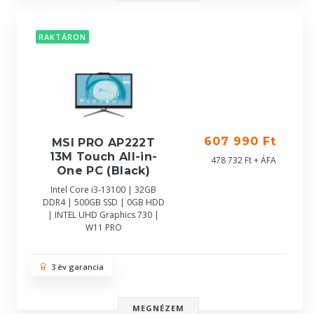
RAKTÁRON
607 990 Ft
MSI PRO AP222T
13M Touch All-in-
478 732 Ft + ÁFA
One PC (Black)
Intel Core i3-13100 | 32GB
DDR4 | 500GB SSD | 0GB HDD
| INTEL UHD Graphics 730 |
W11 PRO
3 év garancia
MEGNÉZEM