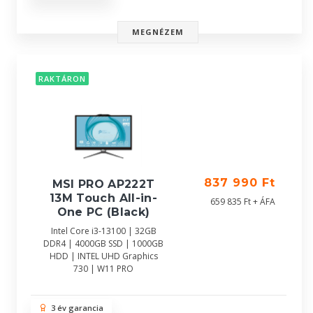
MEGNÉZEM
RAKTÁRON
837 990 Ft
MSI PRO AP222T
13M Touch All-in-
659 835 Ft + ÁFA
One PC (Black)
Intel Core i3-13100 | 32GB
DDR4 | 4000GB SSD | 1000GB
HDD | INTEL UHD Graphics
730 | W11 PRO
3 év garancia