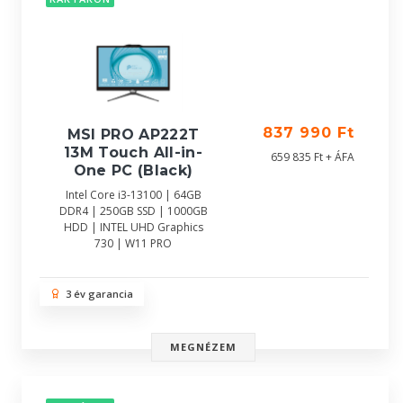
837 990 Ft
MSI PRO AP222T
13M Touch All-in-
659 835 Ft + ÁFA
One PC (Black)
Intel Core i3-13100 | 64GB
DDR4 | 250GB SSD | 1000GB
HDD | INTEL UHD Graphics
730 | W11 PRO
3 év garancia
MEGNÉZEM