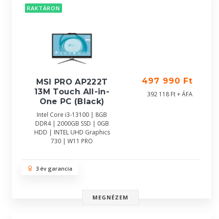
RAKTÁRON
497 990 Ft
MSI PRO AP222T
13M Touch All-in-
392 118 Ft + ÁFA
One PC (Black)
Intel Core i3-13100 | 8GB
DDR4 | 2000GB SSD | 0GB
HDD | INTEL UHD Graphics
730 | W11 PRO
3 év garancia
MEGNÉZEM