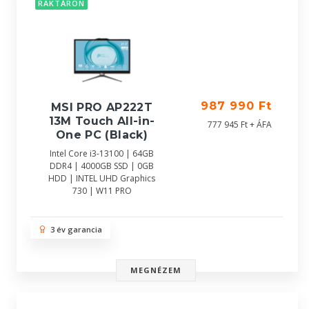
RAKTÁRON
987 990 Ft
MSI PRO AP222T
13M Touch All-in-
777 945 Ft + ÁFA
One PC (Black)
Intel Core i3-13100 | 64GB
DDR4 | 4000GB SSD | 0GB
HDD | INTEL UHD Graphics
730 | W11 PRO
3 év garancia
MEGNÉZEM