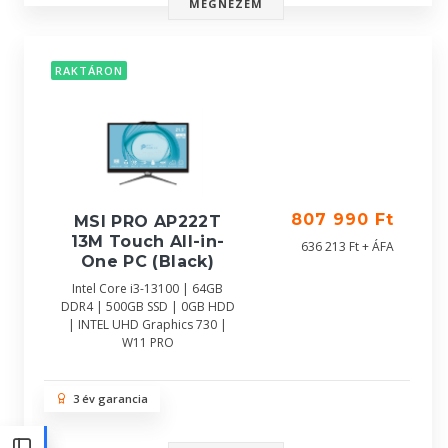
MEGNÉZEM
RAKTÁRON
807 990 Ft
MSI PRO AP222T
13M Touch All-in-
636 213 Ft + ÁFA
One PC (Black)
Intel Core i3-13100 | 64GB
DDR4 | 500GB SSD | 0GB HDD
| INTEL UHD Graphics 730 |
W11 PRO
3 év garancia