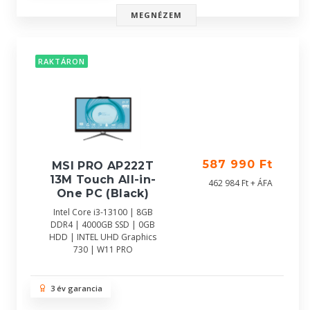
MEGNÉZEM
RAKTÁRON
587 990 Ft
MSI PRO AP222T
13M Touch All-in-
462 984 Ft + ÁFA
One PC (Black)
Intel Core i3-13100 | 8GB
DDR4 | 4000GB SSD | 0GB
HDD | INTEL UHD Graphics
730 | W11 PRO
3 év garancia