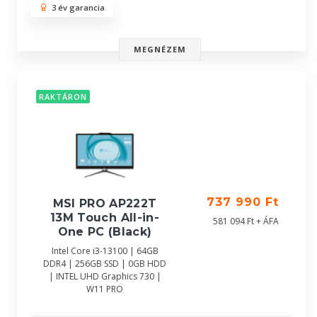
3 év garancia
MEGNÉZEM
RAKTÁRON
737 990 Ft
MSI PRO AP222T
13M Touch All-in-
581 094 Ft + ÁFA
One PC (Black)
Intel Core i3-13100 | 64GB
DDR4 | 256GB SSD | 0GB HDD
| INTEL UHD Graphics 730 |
W11 PRO