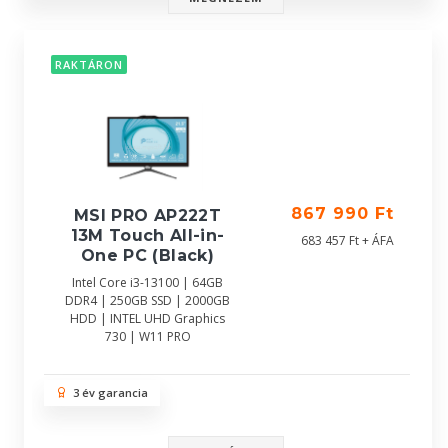
RAKTÁRON
867 990 Ft
MSI PRO AP222T
13M Touch All-in-
683 457 Ft + ÁFA
One PC (Black)
Intel Core i3-13100 | 64GB
DDR4 | 250GB SSD | 2000GB
HDD | INTEL UHD Graphics
730 | W11 PRO
3 év garancia