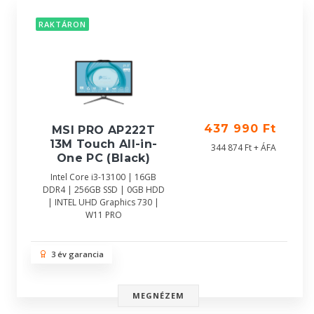
RAKTÁRON
437 990 Ft
MSI PRO AP222T
13M Touch All-in-
344 874 Ft + ÁFA
One PC (Black)
Intel Core i3-13100 | 16GB
DDR4 | 256GB SSD | 0GB HDD
| INTEL UHD Graphics 730 |
W11 PRO
3 év garancia
MEGNÉZEM