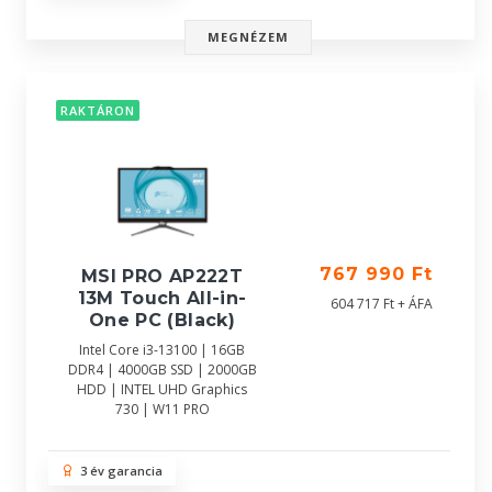
MEGNÉZEM
RAKTÁRON
767 990 Ft
MSI PRO AP222T
13M Touch All-in-
604 717 Ft + ÁFA
One PC (Black)
Intel Core i3-13100 | 16GB
DDR4 | 4000GB SSD | 2000GB
HDD | INTEL UHD Graphics
730 | W11 PRO
3 év garancia