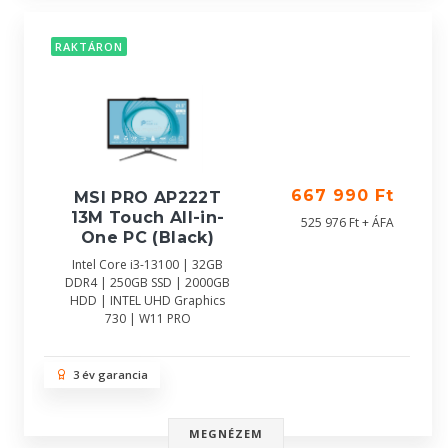
RAKTÁRON
667 990 Ft
MSI PRO AP222T
13M Touch All-in-
525 976 Ft + ÁFA
One PC (Black)
Intel Core i3-13100 | 32GB
DDR4 | 250GB SSD | 2000GB
HDD | INTEL UHD Graphics
730 | W11 PRO
3 év garancia
MEGNÉZEM