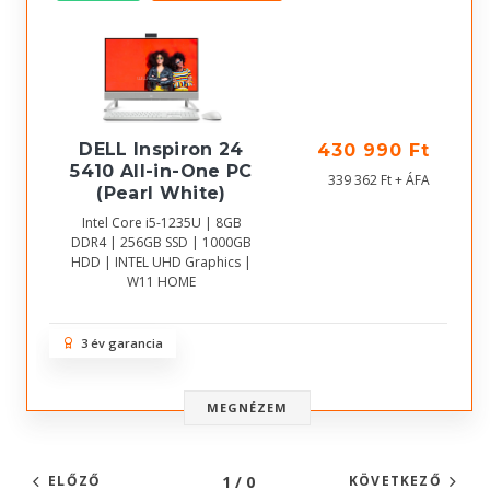
DELL Inspiron 24
430 990 Ft
5410 All-in-One PC
339 362 Ft + ÁFA
(Pearl White)
Intel Core i5-1235U | 8GB
DDR4 | 256GB SSD | 1000GB
HDD | INTEL UHD Graphics |
W11 HOME
3 év garancia
MEGNÉZEM
1 / 0
ELŐZŐ
KÖVETKEZŐ